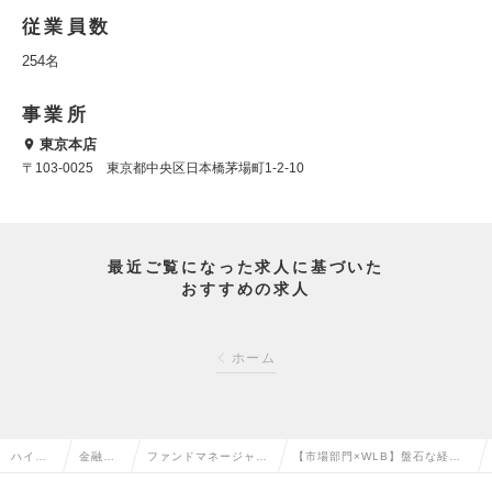
従業員数
254名
事業所
東京本店
〒103-0025 東京都中央区日本橋茅場町1-2-10
最近ご覧になった求人に基づいた
おすすめの求人
ホーム
ハイク
金融系
ファンドマネージャ
【市場部門×WLB】盤石な経営
ラス求
専門職
ー・ディーラー・トレ
基盤で挑む資金繰り担当｜管理