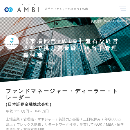
若手ハイキャリアのスカウト転職
掲載期間
26/07/28～26/08/10
【市場部門×WLB】盤石な経営
基盤で挑む資金繰り担当｜管理
職候補
求人No.PNCRQ-005
ファンドマネージャー・ディーラー・ト
レーダー
日本証券金融株式会社
年収
650万円～1049万円
上場企業
管理職・マネジャー
英語力が必要
土日祝休み
年収600万
以上
フレックス勤務
リモートワーク可能
副業してもOK
MBA・留学
支援制度
育児支援制度