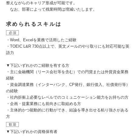
整えながらのキャリア形成が可能です。
なお、部署によって残業時間は増減いたします。
求められるスキルは
必須
・Word、Excelを業務で活用したご経験
・TOEIC L&R 730点以上で、英文メールのやり取りにも対応可能な英
語力
▼下記いずれかのご経験を有する方
・主に金融機関（リース会社等を含む）での円貨または外貨資金業務
経験
・資金調達業務（インターバンク、CP発行、銀行借入、社債発行等）
の経験
・社内折衝上必要なレベルでのコミュニケーション能力をお持ちの方
・企画・提案業務にも前向きに取組める方
・主体的かつ能動的に行動ができ、結論を導き出せる粘り強さがある
方
歓迎
▼下記いずれかの資格保有者