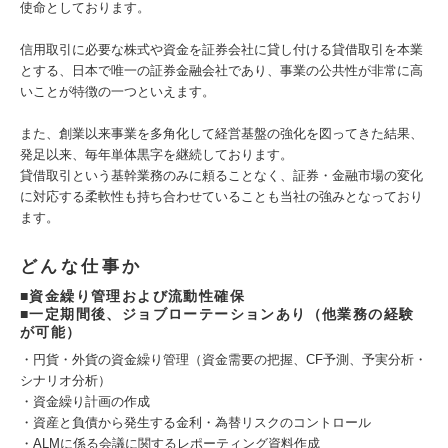
使命としております。
信用取引に必要な株式や資金を証券会社に貸し付ける貸借取引を本業
とする、日本で唯一の証券金融会社であり、事業の公共性が非常に高
いことが特徴の一つといえます。
また、創業以来事業を多角化して経営基盤の強化を図ってきた結果、
発足以来、毎年単体黒字を継続しております。
貸借取引という基幹業務のみに頼ることなく、証券・金融市場の変化
に対応する柔軟性も持ち合わせていることも当社の強みとなっており
ます。
どんな仕事か
■資金繰り管理および流動性確保
■一定期間後、ジョブローテーションあり（他業務の経験
が可能）
・円貨・外貨の資金繰り管理（資金需要の把握、CF予測、予実分析・
シナリオ分析）
・資金繰り計画の作成
・資産と負債から発生する金利・為替リスクのコントロール
・ALMに係る会議に関するレポーティング資料作成