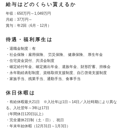
給与はどのくらい貰えるか
年収：650万円～1,049万円
月給：37万円～
賞与：年2回（6月・12月）
待遇・福利厚生は
・退職金制度：有
・社会保険：雇用保険、 労災保険、 健康保険、 厚生年金
・住宅資金貸付、共済会制度
・確定給付年金、確定拠出年金、遺族年金、財形貯蓄、持株会
・永年勤続表彰制度、資格取得支援制度、自己啓発支援制度
・家族手当、残業手当、通勤手当、食事手当
休日休暇は
・有給休暇最大21日 ※入社年は1日～14日／入社時期により異な
る。入社翌年～3年は17日
（年間休日120日以上）
・完全週休2日制（土・日）、祝日
・年末年始休暇（12月31日～1月3日）