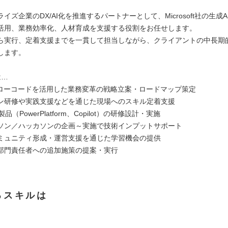
】
イズ企業のDX/AI化を推進するパートナーとして、Microsoft社の生成
活用、業務効率化、人材育成を支援する役割をお任せします。
ら実行、定着支援までを一貫して担当しながら、クライアントの中長期
します。
は…
／ローコードを活用した業務変革の戦略立案・ロードマップ策定
ン研修や実践支援などを通じた現場へのスキル定着支援
ft製品（PowerPlatform、Copilot）の研修設計・実施
ソン／ハッカソンの企画～実施で技術インプットサポート
ミュニティ形成・運営支援を通じた学習機会の提供
部門責任者への追加施策の提案・実行
るスキルは