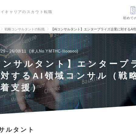
ハイキャリアのスカウト転職
初めて
戦略コンサルタントの転職
【AIコンサルタント】エンタープライズ企業に対するA
/29～26/08/11
求人No.YMTHC-lllooooo
コンサルタント】エンタープ
対するAI領域コンサル（戦
定着支援）
サルタント