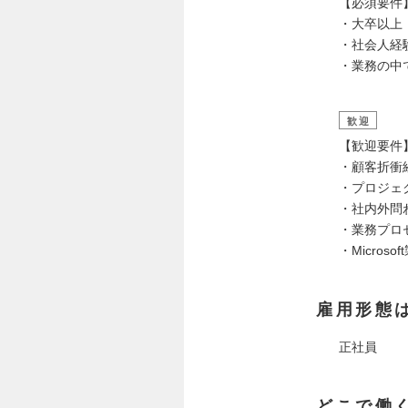
【必須要件
・大卒以上
・社会人経
・業務の中
歓迎
【歓迎要件
・顧客折衝
・プロジェ
・社内外問
・業務プロ
・Micros
雇用形態
正社員
どこで働