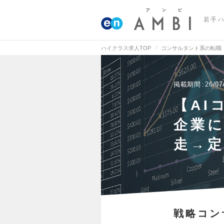
若手
ハイクラス求人TOP
コンサルタント系の転職
掲載期間
26/07
【AI
企業に
走→
戦略コン