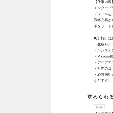
【仕事内容
エンタープラ
ドツールを
戦略立案か
革をリード
■具体的に
・生成AI
・ハンズオ
・Microso
・アイデア
・社内のコ
・経営層や
などです。
求められ
必須