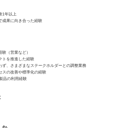
】
験1年以上
で成果に向き合った経験
】
経験（営業など）
クトを推進した経験
わず、さまざまなステークホルダーとの調整業務
セスの改善や標準化の経験
oft製品の利用経験
は
くか