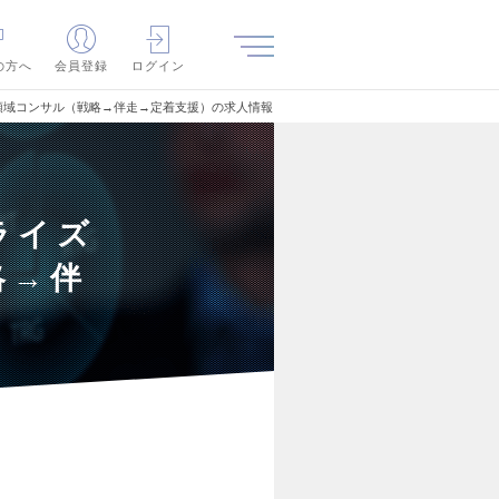
の方へ
会員登録
ログイン
I領域コンサル（戦略→伴走→定着支援）の求人情報
ライズ
略→伴