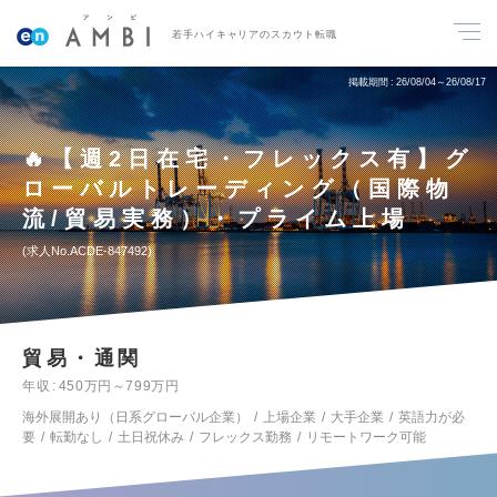
若手ハイキャリアのスカウト転職
掲載期間
26/08/04～26/08/17
🔥【週2日在宅・フレックス有】グ
ローバルトレーディング（国際物
流/貿易実務）・プライム上場
求人No.ACDE-847492
貿易・通関
年収
450万円～799万円
海外展開あり（日系グローバル企業）
上場企業
大手企業
英語力が必
要
転勤なし
土日祝休み
フレックス勤務
リモートワーク可能