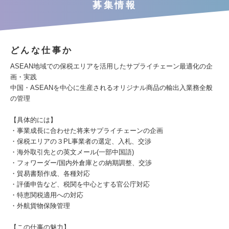
募集情報
どんな仕事か
ASEAN地域での保税エリアを活用したサプライチェーン最適化の企
画・実践
中国・ASEANを中心に生産されるオリジナル商品の輸出入業務全般
の管理
【具体的には】
・事業成長に合わせた将来サプライチェーンの企画
・保税エリアの３PL事業者の選定、入札、交渉
・海外取引先との英文メール(一部中国語)
・フォワーダー/国内外倉庫との納期調整、交渉
・貿易書類作成、各種対応
・評価申告など、税関を中心とする官公庁対応
・特恵関税適用への対応
・外航貨物保険管理
【この仕事の魅力】