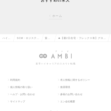
おすすめの求人
ホーム
ハイク
SCM・ロジスティ
貿
🔥【週2日在宅・フレックス有】グロー
ラス求
クス・物流・購
易・
バルトレーディング（国際物流/貿易実
人TOP
買・貿易系の転職
通関
務）・プライム上場の求人情報
の転
若手ハイキャリアのスカウト転職
職
利用規約
求人情報に関するポリシー
個人情報の取り扱い
推奨環境
ヘルプ・お問い合わせ
参画のお問い合わせ
サイトマップ
エン会社概要