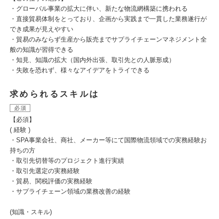
・グローバル事業の拡大に伴い、新たな物流網構築に携われる
・直接貿易体制をとっており、企画から実践まで一貫した業務遂行が
でき成果が見えやすい
・貿易のみならず生産から販売までサプライチェーンマネジメント全
般の知識が習得できる
・知見、知識の拡大（国内外出張、取引先との人脈形成）
・失敗を恐れず、様々なアイデアをトライできる
求められるスキルは
必須
【必須】
( 経験 )
・SPA事業会社、商社、メーカー等にて国際物流領域での実務経験お
持ちの方
・取引先切替等のプロジェクト進行実績
・取引先選定の実務経験
・貿易、関税評価の実務経験
・サプライチェーン領域の業務改善の経験
(知識・スキル)