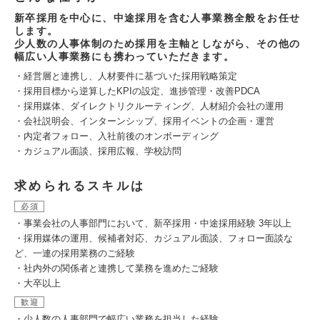
新卒採用を中心に、中途採用を含む人事業務全般をお任せ
します。
少人数の人事体制のため採用を主軸としながら、その他の
幅広い人事業務にも携わっていただきます。
・経営層と連携し、人材要件に基づいた採用戦略策定
・採用目標から逆算したKPIの設定、進捗管理・改善PDCA
・採用媒体、ダイレクトリクルーティング、人材紹介会社の運用
・会社説明会、インターンシップ、採用イベントの企画・運営
・内定者フォロー、入社前後のオンボーディング
・カジュアル面談、採用広報、学校訪問
求められるスキルは
必須
・事業会社の人事部門において、新卒採用・中途採用経験 3年以上
・採用媒体の運用、候補者対応、カジュアル面談、フォロー面談な
ど、一連の採用業務のご経験
・社内外の関係者と連携して業務を進めたご経験
・大卒以上
歓迎
・少人数の人事部門で幅広い業務を担当した経験