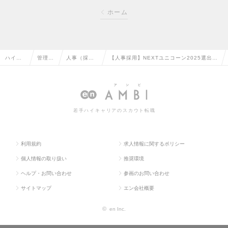
ホーム
ハイク
管理部
人事（採
【人事採用】NEXTユニコーン2025選出！
ラス求
門系の
用・教育な
「matchbox」の拡大を担う人事採用担当
人TOP
転職
ど）の転職
を募集！の求人情報
若手ハイキャリアのスカウト転職
利用規約
求人情報に関するポリシー
個人情報の取り扱い
推奨環境
ヘルプ・お問い合わせ
参画のお問い合わせ
サイトマップ
エン会社概要
©
en Inc.