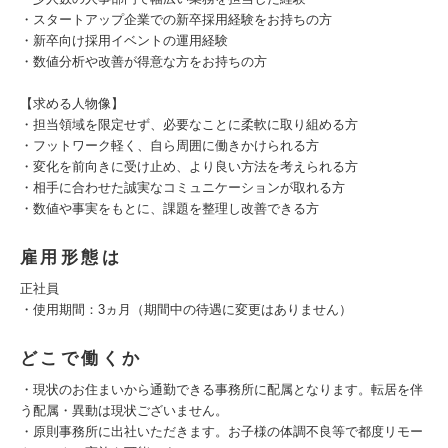
・スタートアップ企業での新卒採用経験をお持ちの方
・新卒向け採用イベントの運用経験
・数値分析や改善が得意な方をお持ちの方
【求める人物像】
・担当領域を限定せず、必要なことに柔軟に取り組める方
・フットワーク軽く、自ら周囲に働きかけられる方
・変化を前向きに受け止め、より良い方法を考えられる方
・相手に合わせた誠実なコミュニケーションが取れる方
・数値や事実をもとに、課題を整理し改善できる方
雇用形態は
正社員
・使用期間：3ヵ月（期間中の待遇に変更はありません）
どこで働くか
・現状のお住まいから通勤できる事務所に配属となります。転居を伴
う配属・異動は現状ございません。
・原則事務所に出社いただきます。お子様の体調不良等で都度リモー