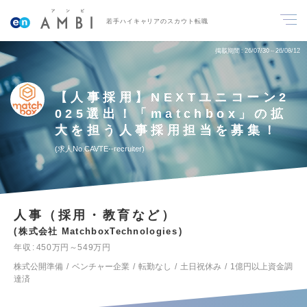
若手ハイキャリアのスカウト転職
掲載期間
26/07/30～26/08/12
【人事採用】NEXTユニコーン2
025選出！「matchbox」の拡
大を担う人事採用担当を募集！
求人No.CAVTE--recruiter
人事（採用・教育など）
株式会社 MatchboxTechnologies
年収
450万円～549万円
株式公開準備
ベンチャー企業
転勤なし
土日祝休み
1億円以上資金調
達済