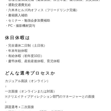
・通勤交通費支給
・六本木ヒルズ内オフィス（フリードリンク完備）
・書籍購入補助
・セミナー・勉強会参加費補助
・PC・撮影機材貸与
休日休暇は
・完全週休二日制（土日祝）
・年末年始休暇
・有給休暇（初年度10日）
・慶弔休暇、産前産後休暇、育児休暇
どんな選考プロセスか
カジュアル面談（オンライン）
↓
一次面接（オンラインまたは対面）
※クリエイティブディレクション部門のマネージャーとの面接
↓
課題選考＋二次面接