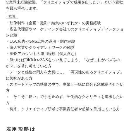
※業界未経験歓迎。「クリエイティブで成果を出したい」という意欲
を最も重視します。
歓迎
・映像制作（企画・撮影・編集のいずれか）の実務経験
・広告代理店やマーケティング会社でのクリエイティブディレクショ
ン経験
・UGC広告やSNS広告の運用・制作経験
・法人営業やクライアントワークの経験
・SNSアカウントの運用経験（個人含む）
・気づけばTikTokやSNSをつい見てしまう、「なぜこれがバズるの
か？」を常に考えている方
・データと感性の両方を大切にし、「再現性のあるクリエイティブ」
に興味がある方
・スタートアップの熱量の中で、事業と一緒に自分も急成長させたい
方
・「そこそこ良い」で手を止めず、圧倒的なクオリティを追求したい
方
・将来、クリエイティブ領域で事業責任者や起業を目指している方
雇用形態は