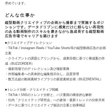
求めています。
どんな仕事か
縦型動画クリエイティブの企画から撮影まで実施するポジ
ションです。データドリブンに感覚だけに頼らない再現性
のある動画制作のスキルを磨きながら急成長する縦型動画
広告市場でキャリアを築けます
■クリエイティブディレクション
・TikTok / Instagram Reels / YouTube Shorts等の縦型動画広告の企画
立案
・クライアントの課題ヒアリングから、成果目標に基づく構成案の作
成（BUZZORDER）
・撮影現場でのディレクション及び撮影業務
・外部編集者への具体的な編集指示出し、品質管理
・数万点超の動画素材ライブラリの新規素材企画（BUZZRENTAL）
■トレンド分析・クリエイティブ戦略
・TikTok / SNSのトレンド分析と、バズ要因の構造的な解析
・社内「クリエイティブ研究会」への参加・最新トレンドの分析共有
・データに基づくクリエイティブ仮説の立案と効果検証