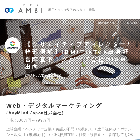
若手ハイキャリアのスカウト転職
掲載期間
26/07/31～26/08/13
【クリエイティブディレクター/
幹部候補】IBM/TikTok出身経
営陣直下｜グループ会社MISM
出向
求人No.ANY-MISM-CD
Web・デジタルマーケティング
AnyMind Japan株式会社
年収
500万円～799万円
上場企業
ベンチャー企業
英語力不問
転勤なし
土日祝休み
ポテン
シャル採用（未経験可）
20代役員在籍
社長・役員直下
副業してもOK