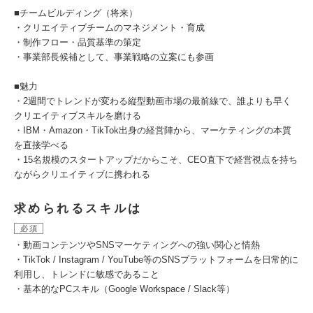
■チームビルディング（将来）
・クリエイティブチームのマネジメント・育成
・制作フロー・品質基準の策定
・事業部長候補として、事業戦略の立案にも参画
■魅力
・2週間でトレンドが変わる縦型動画市場の最前線で、誰よりも早く
クリエイティブスキルを磨ける
・IBM・Amazon・TikTok出身の経営陣から、マーケティングの本質
を直接学べる
・15名規模のスタートアップだからこそ、CEO直下で経営視点を持ち
ながらクリエイティブに携われる
求められるスキルは
必須
・動画コンテンツやSNSマーケティングへの強い関心と情熱
・TikTok / Instagram / YouTube等のSNSプラットフォームを日常的に
利用し、トレンドに敏感であること
・基本的なPCスキル（Google Workspace / Slack等）