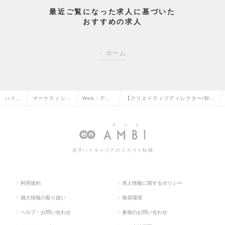
最近ご覧になった求人に基づいた
おすすめの求人
ホーム
ハイク
マーケティン
Web・デジ
【クリエイティブディレクター/幹部
ラス求
グ・販促企画・
タルマーケ
候補】IBM/TikTok出身経営陣直下
人TO
商品開発系の転
ティングの
｜グループ会社MISM出向の求人情
P
職
転職
報
若手ハイキャリアのスカウト転職
利用規約
求人情報に関するポリシー
個人情報の取り扱い
推奨環境
ヘルプ・お問い合わせ
参画のお問い合わせ