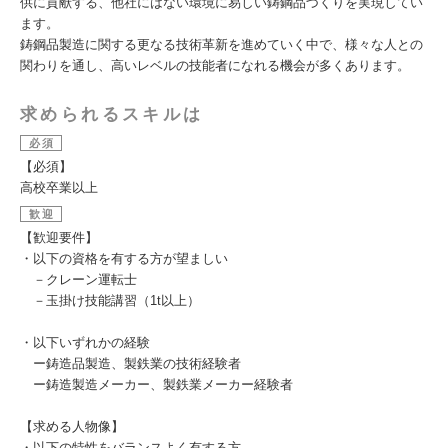
供に貢献する、他社にはない環境に易しい鋳鋼品づくりを実現してい
ます。
鋳鋼品製造に関する更なる技術革新を進めていく中で、様々な人との
関わりを通し、高いレベルの技能者になれる機会が多くあります。
求められるスキルは
必須
【必須】
高校卒業以上
歓迎
【歓迎要件】
・以下の資格を有する方が望ましい
－クレーン運転士
－玉掛け技能講習（1t以上）
・以下いずれかの経験
ー鋳造品製造、製鉄業の技術経験者
ー鋳造製造メーカー、製鉄業メーカー経験者
【求める人物像】
・以下の特性をバランスよく有する方