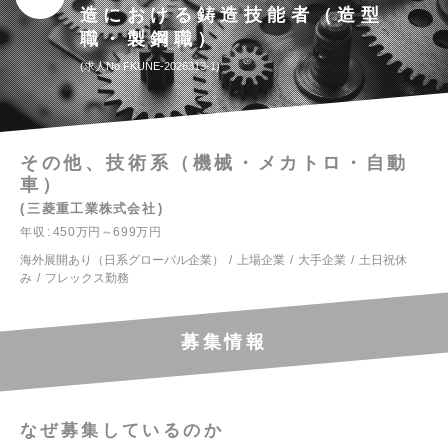
造における鋳造技能者（造型
職・製鋼職）
求人No.FKUNE-2026313-1
その他、技術系（機械・メカトロ・自動
車）
三菱重工業株式会社
年収
450万円～699万円
海外展開あり（日系グローバル企業）
上場企業
大手企業
土日祝休
み
フレックス勤務
募集情報
なぜ募集しているのか