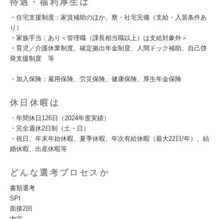
待遇・福利厚生は
・住宅支援制度：家賃補助のほか、寮・社宅完備（支給・入居条件あ
り）
・家族手当：あり＜管理職（課長相当職以上）は支給対象外＞
・育児／介護休業制度、確定拠出年金制度、人間ドック補助、自己啓
発支援制度 等
・加入保険：雇用保険、労災保険、健康保険、厚生年金保険
休日休暇は
・年間休日126日（2024年度実績）
・完全週休2日制（土・日）
・祝日、年末年始休暇、夏季休暇、年次有給休暇（最大22日/年）、結
婚休暇、出産休暇等
どんな選考プロセスか
書類選考
SPI
面接2回
内定