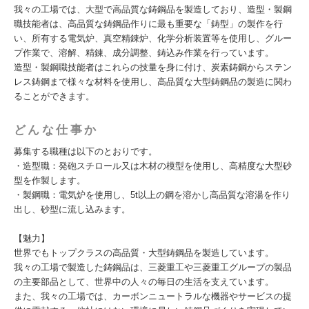
我々の工場では、大型で高品質な鋳鋼品を製造しており、造型・製鋼
職技能者は、高品質な鋳鋼品作りに最も重要な「鋳型」の製作を行
い、所有する電気炉、真空精錬炉、化学分析装置等を使用し、グルー
プ作業で、溶解、精錬、成分調整、鋳込み作業を行っています。
造型・製鋼職技能者はこれらの技量を身に付け、炭素鋳鋼からステン
レス鋳鋼まで様々な材料を使用し、高品質な大型鋳鋼品の製造に関わ
ることができます。
どんな仕事か
募集する職種は以下のとおりです。
・造型職：発砲スチロール又は木材の模型を使用し、高精度な大型砂
型を作製します。
・製鋼職：電気炉を使用し、5t以上の鋼を溶かし高品質な溶湯を作り
出し、砂型に流し込みます。
【魅力】
世界でもトップクラスの高品質・大型鋳鋼品を製造しています。
我々の工場で製造した鋳鋼品は、三菱重工や三菱重工グループの製品
の主要部品として、世界中の人々の毎日の生活を支えています。
また、我々の工場では、カーボンニュートラルな機器やサービスの提