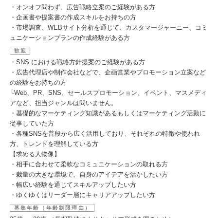
・オンオフ問わず、広告戦略立案のご経験がある方
・企画書や提案書の作成スキルをお持ちの方
・市場調査、WEBサイト分析を通じて、カスタマージャーニー、コミ
ュニケーションプランの作成経験がある方
歓迎
・SNS における戦略方針提案のご経験がある方
・広告代理店や制作会社などで、企画営業やプロモーション立案など
の経験をお持ちの方
└Web、PR、SNS、セールスプロモーション、イベント、マスメディ
アなど、担当ジャンルは問いません。
・基礎的なマーケティング知識があるもしくはマーケティング活動に
従事していた方
・各種SNSを普段から広く活用しており、それぞれの特徴や使われ
方、トレンドを理解している方
【求める人物像】
・相手に合わせて柔軟なコミュニケーションの取れる方
・裁量の大きな環境で、自身のアイデアを活かしたい方
・幅広い経験を通じてスキルアップしたい方
・ゆくゆくはリーダー層にキャリアアップしたい方
募集年齢（年齢制限理由）