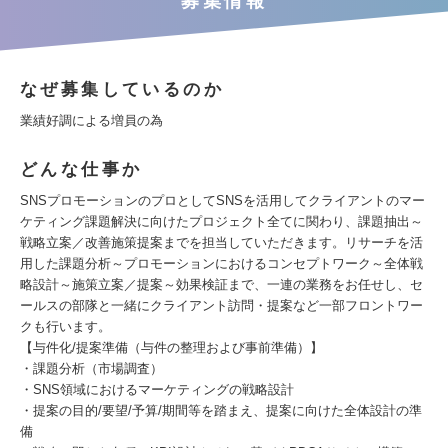
募集情報
なぜ募集しているのか
業績好調による増員の為
どんな仕事か
SNSプロモーションのプロとしてSNSを活用してクライアントのマー
ケティング課題解決に向けたプロジェクト全てに関わり、課題抽出～
戦略立案／改善施策提案までを担当していただきます。リサーチを活
用した課題分析～プロモーションにおけるコンセプトワーク～全体戦
略設計～施策立案／提案～効果検証まで、一連の業務をお任せし、セ
ールスの部隊と一緒にクライアント訪問・提案など一部フロントワー
クも行います。
【与件化/提案準備（与件の整理および事前準備）】
・課題分析（市場調査）
・SNS領域におけるマーケティングの戦略設計
・提案の目的/要望/予算/期間等を踏まえ、提案に向けた全体設計の準
備