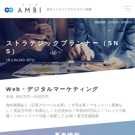
若手ハイキャリアのスカウト転職
掲載期間
26/08/06～26/08/19
ストラテジックプランナー（SN
S）
求人No.DIG-3571
Web・デジタルマーケティング
年収
600万円～649万円
海外展開あり（日系グローバル企業）
大手企業
マネジメント業務な
し
英語力不問
転勤なし
土日祝休み
年収600万以上
フレックス勤
務
リモートワーク可能
副業してもOK
育児支援制度