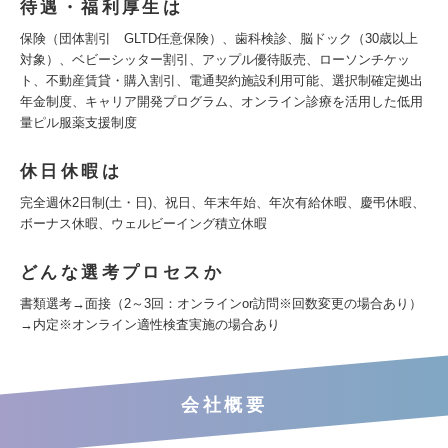
待遇・福利厚生は
保険（団体割引 GLTD任意保険）、歯科検診、脳ドック（30歳以上
対象）、ベビーシッター割引、アップル優待販売、ローソンチケッ
ト、不動産賃貸・購入割引、電通契約施設利用可能、選択制確定拠出
年金制度、キャリア開発プログラム、オンライン診療を活用した低用
量ピル服薬支援制度
休日休暇は
完全週休2日制(土・日)、祝日、年末年始、年次有給休暇、慶弔休暇、
ボーナス休暇、ウェルビーイング積立休暇
どんな選考プロセスか
書類選考→面接（2～3回：オンラインor訪問※回数変更の場合あり）
→内定※オンライン適性検査実施の場合あり
会社概要