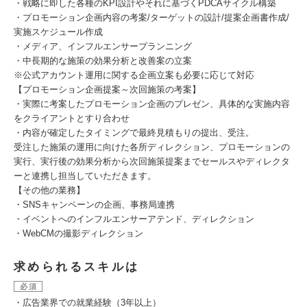
・戦略に即した各種のKPI設計やそれに基づくPDCAサイクル構築
・プロモーション企画内容の考案/ターゲットの設計/提案企画書作成/
実施スケジュール作成
・メディア、インフルエンサープランニング
・中長期的な施策の効果分析と改善案の立案
※公式アカウント運用に関する企画立案も必要に応じて対応
【プロモーション企画提案～次回施策の考案】
・実際に考案したプロモーション企画のプレゼン、具体的な実施内容
をクライアントとすり合わせ
・内容が確定したタイミングで最終見積もりの提出、受注。
受注した施策の運用に向けた各所ディレクション、プロモーションの
実行、実行後の効果分析から次回施策提案までセールスやディレクタ
ーと連携し担当していただきます。
【その他の業務】
・SNSキャンペーンの企画、事務局連携
・イベントへのインフルエンサーアテンド、ディレクション
・WebCMの撮影ディレクション
求められるスキルは
必須
・広告業界での就業経験（3年以上）