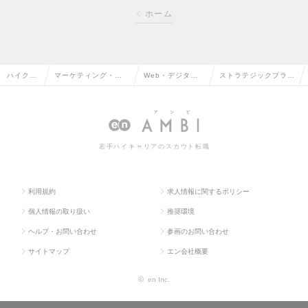
ホーム
ハイクラ
マーケティング・販
Web・デジタル
ストラテジックプラン
ス求人T
促企画・商品開発系
マーケティングの
ナー（SNS）の求人
OP
の転職
転職
情報
若手ハイキャリアのスカウト転職
利用規約
求人情報に関するポリシー
個人情報の取り扱い
推奨環境
ヘルプ・お問い合わせ
参画のお問い合わせ
サイトマップ
エン会社概要
©
en Inc.