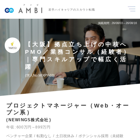
若手ハイキャリアのスカウト転職
掲載期間
26/08/03～26/08/16
【大阪】拠点立ち上げの中核へ
PMO／業務コンサル（経験者）
｜専門スキルアップで幅広く活
躍
求人No.MIXPY-03
プロジェクトマネージャー（Web・オー
プン系）
NEWINGS株式会社
年収
600万円～899万円
ベンチャー企業
転勤なし
土日祝休み
ポテンシャル採用（未経験