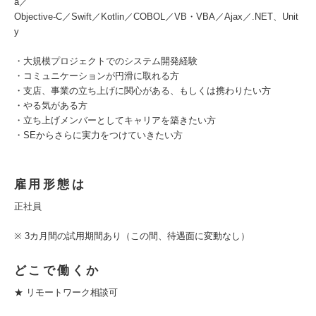
a／
Objective-C／Swift／Kotlin／COBOL／VB・VBA／Ajax／.NET、Unit
y
・大規模プロジェクトでのシステム開発経験
・コミュニケーションが円滑に取れる方
・支店、事業の立ち上げに関心がある、もしくは携わりたい方
・やる気がある方
・立ち上げメンバーとしてキャリアを築きたい方
・SEからさらに実力をつけていきたい方
雇用形態は
正社員
※ 3カ月間の試用期間あり（この間、待遇面に変動なし）
どこで働くか
★ リモートワーク相談可