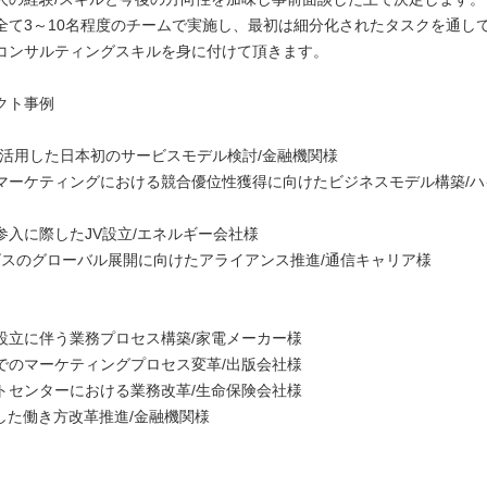
全て3～10名程度のチームで実施し、最初は細分化されたタスクを通し
コンサルティングスキルを身に付けて頂きます。
クト事例
chを活用した日本初のサービスモデル検討/金融機関様
マーケティングにおける競合優位性獲得に向けたビジネスモデル構築/ハ
参入に際したJV設立/エネルギー会社様
ービスのグローバル展開に向けたアライアンス推進/通信キャリア様
設立に伴う業務プロセス構築/家電メーカー様
でのマーケティングプロセス変革/出版会社様
トセンターにおける業務改革/生命保険会社様
用した働き方改革推進/金融機関様