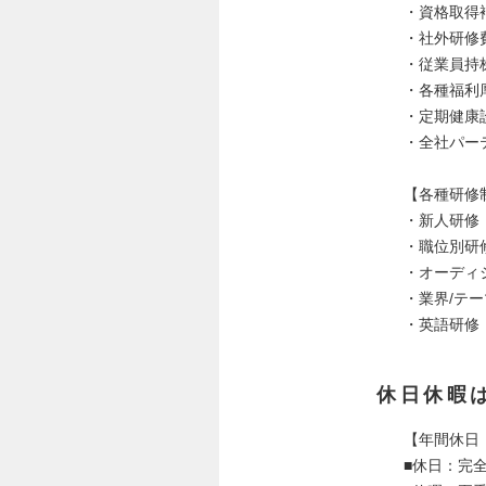
・資格取得
・社外研修
・従業員持
・各種福利
・定期健康
・全社パー
【各種研修
・新人研修
・職位別研
・オーディ
・業界/テ
・英語研修
休日休暇
【年間休日：
■休日：完