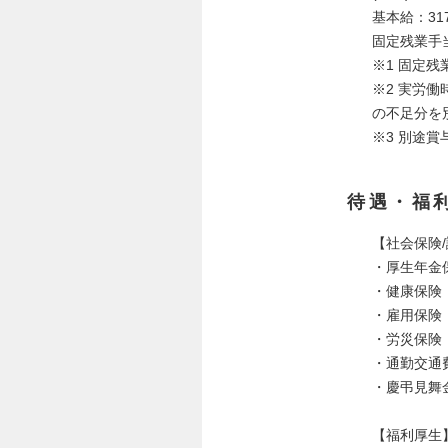
基本給：317
固定残業手当
※1 固定
※2 実労
の不足分を
※3 別途賞
待遇・福
【社会保険
・厚生年金
・健康保険
・雇用保険
・労災保険
・通勤交通
・慶弔見舞
【福利厚生