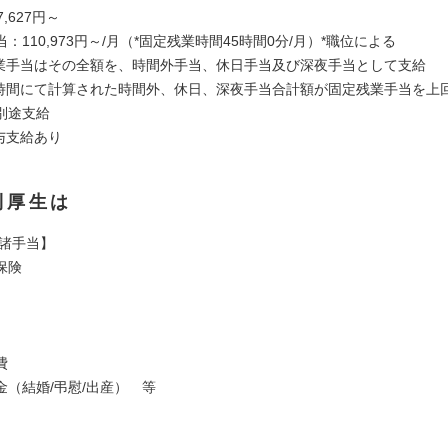
,627円～
：110,973円～/月（*固定残業時間45時間0分/月）*職位による
残業手当はその全額を、時間外手当、休日手当及び深夜手当として支給
働時間にて計算された時間外、休日、深夜手当合計額が固定残業手当を上
別途支給
与支給あり
利厚生は
/諸手当】
保険
費
金（結婚/弔慰/出産） 等
】