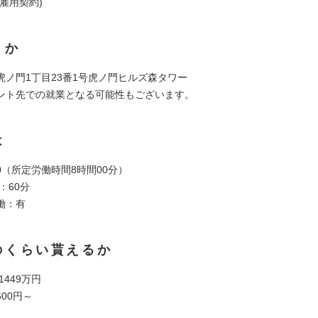
雇用契約)
くか
虎ノ門1丁目23番1号虎ノ門ヒルズ森タワー
ント先での就業となる可能性もございます。
は
:00（所定労働時間8時間00分）
：60分
働：有
のくらい貰えるか
 1449万円
600円～