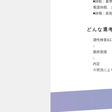
■休暇：夏
看護休暇、
■休職：産
どんな選
適性検査&
↓
最終面接
↓
内定
※状況によ