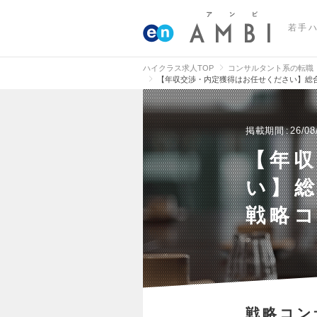
若手
ハイクラス求人TOP
コンサルタント系の転職
【年収交渉・内定獲得はお任せください】総
掲載期間
26/08
【年
い】
戦略
戦略コン