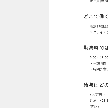
正社員(無期
どこで働
東京都港区
※クライア
勤務時間
9:00～18
・休憩時間 
・時間外労
給与はど
600万円 ～
月給：428,
(内訳)