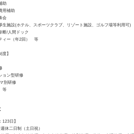
補助
費用補助
株会
厚生施設(ホテル、スポーツクラブ、リゾート施設、ゴルフ場等利用可)
診断/人間ドック
ティー（年2回） 等
制度】
修
ション型研修
ーマ別研修
 等
は
123日】
全週休二日制（土日祝）