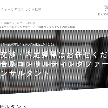
ハイキャリアのスカウト転職
初めて
戦略コンサルタントの転職
合系コンサルティングファーム・戦略コンサルタントの求人情報
/04～26/08/17
求人No.DZEMI-1-1
収交渉・内定獲得はお任せく
総合系コンサルティングファ
コンサルタント
サルタント