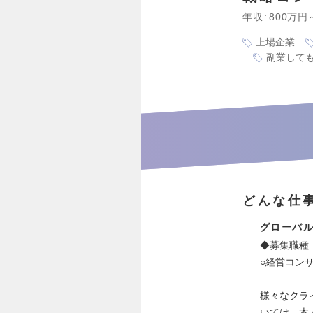
年収
800万円
上場企業
副業しても
どんな仕
グローバ
◆募集職種
○経営コンサ
様々なクラ
いては、本