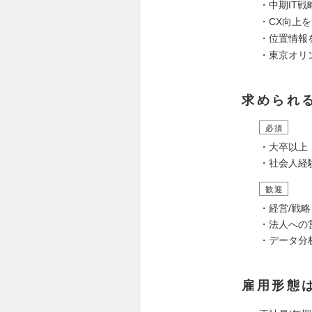
・中期IT戦
・CX向上を
・位置情報
・東京オリ
求められ
必須
・大卒以上
・社会人経
歓迎
・経営/戦
・法人への
・データ分
雇用形態