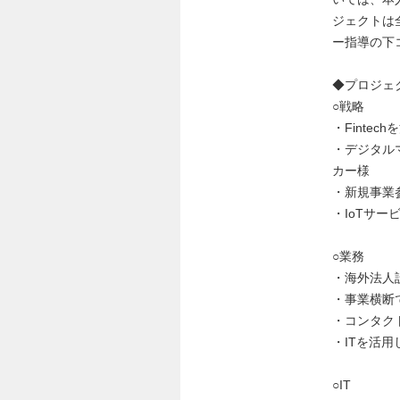
ジェクトは
ー指導の下
◆プロジェ
○戦略
・Finte
・デジタル
カー様
・新規事業
・IoTサ
○業務
・海外法人
・事業横断
・コンタク
・ITを活
○IT