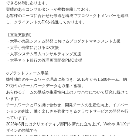
できる体制にあります。
実績のあるコンサルタントが複数在籍しており、
お客様のニーズに合わせた最適な構成でプロジェクトメンバーを編成
し、クライアントのDXを推進しております。
【直近支援例】
・大手小売業システム開発におけるプロダクトマネジメント支援
・大手小売業におけるDX支援
・人事システム導入コンサルティング支援
・大手ネット銀行の管理画面開発PMO支援
◇プラットフォーム事業
弊社独自のチームワーク理論に基づき、2016年から1,500チーム、約
27万件のチームワークデータを収集・蓄積。
あらゆるチームの醸成や生産性向上のノウハウについて研究し続けて
います。
チームワークとITを掛け合わせ、開発チームの生産性向上、イノベー
ションの創出、働く楽しさを強化できるクラウドサービスの開発を行
っています。
2023年5月にはクリエイティブ部門を新たに立ち上げ、WebやUI/UXデ
ザインの領域でも