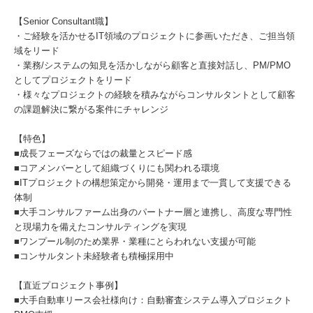
【Senior Consultant職】
・ご経験を活かせるIT領域のプロジェクトに参画いただき、ご担当領
域をリード
・業務/システムの知見を活かしながら顧客と直接対話し、PM/PMO
としてプロジェクトをリード
・様々なプロジェクトの経験を積みながらコンサルタントとして顧客
の課題解決に繋がる案件にチャレンジ
【特色】
■成長フェーズならではの裁量とスピード感
■コアメンバーとして組織づくりにも関われる環境
■ITプロジェクトの構想策定から開発・運用まで一貫して支援できる
体制
■大手コンサルファーム出身のパートナー層と連携し、高度な専門性
と現場力を備えたコンサルティングを実現
■ワンプール制のため業界・業種にとらわれない支援が可能
■コンサルタント未経験者も積極採用中
【直近プロジェクト事例】
■大手自動車リース会社様向け：自動審査システム導入プロジェクト