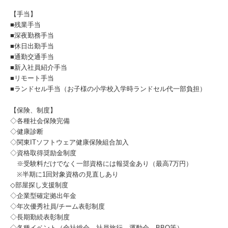
【手当】
■残業手当
■深夜勤務手当
■休日出勤手当
■通勤交通手当
■新入社員紹介手当
■リモート手当
■ランドセル手当（お子様の小学校入学時ランドセル代一部負担）
【保険、制度】
◇各種社会保険完備
◇健康診断
◇関東ITソフトウェア健康保険組合加入
◇資格取得奨励金制度
※受験料だけでなく一部資格には報奨金あり（最高7万円）
※半期に1回対象資格の見直しあり
◇部屋探し支援制度
◇企業型確定拠出年金
◇年次優秀社員/チーム表彰制度
◇長期勤続表彰制度
◇各種イベント（全社総会、社員旅行、運動会、BBQ等）