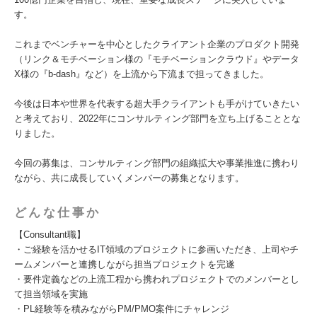
す。
これまでベンチャーを中心としたクライアント企業のプロダクト開発
（リンク＆モチベーション様の『モチベーションクラウド』やデータ
X様の『b-dash』など）を上流から下流まで担ってきました。
今後は日本や世界を代表する超大手クライアントも手がけていきたい
と考えており、2022年にコンサルティング部門を立ち上げることとな
りました。
今回の募集は、コンサルティング部門の組織拡大や事業推進に携わり
ながら、共に成長していくメンバーの募集となります。
どんな仕事か
【Consultant職】
・ご経験を活かせるIT領域のプロジェクトに参画いただき、上司やチ
ームメンバーと連携しながら担当プロジェクトを完遂
・要件定義などの上流工程から携われプロジェクトでのメンバーとし
て担当領域を実施
・PL経験等を積みながらPM/PMO案件にチャレンジ