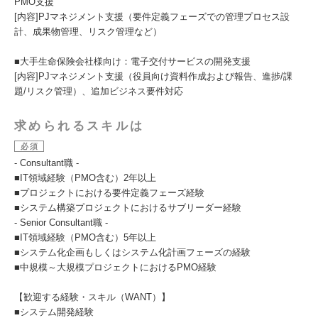
PMO支援
[内容]PJマネジメント支援（要件定義フェーズでの管理プロセス設
計、成果物管理、リスク管理など）
■大手生命保険会社様向け：電子交付サービスの開発支援
[内容]PJマネジメント支援（役員向け資料作成および報告、進捗/課
題/リスク管理）、追加ビジネス要件対応
求められるスキルは
必須
- Consultant職 -
■IT領域経験（PMO含む）2年以上
■プロジェクトにおける要件定義フェーズ経験
■システム構築プロジェクトにおけるサブリーダー経験
- Senior Consultant職 -
■IT領域経験（PMO含む）5年以上
■システム化企画もしくはシステム化計画フェーズの経験
■中規模～大規模プロジェクトにおけるPMO経験
【歓迎する経験・スキル（WANT）】
■システム開発経験