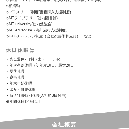
◇部活動
◇プラスリード制度(書籍購入支援制度)
◇MTライブラリー(社内図書館)
◇MT university(社内勉強会)
◇MT Adventure（海外旅行支援制度）
◇GTGチャレンジ制度（会社改善予算支給） など
休日休暇は
・完全週休2日制（土・日）、祝日
・年次有給休暇（初年度10日、最大20日）
・夏季休暇
・慶弔休暇
・年末年始休暇
・出産・育児休暇
・新入社員特別休暇(入社時3日付与)
※年間休日120日以上
会社概要