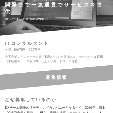
開発まで一気通貫でサービスを提
供
求人No.DZEMI-METATEAM01
ITコンサルタント
年収
500万円～999万円
大手企業
ベンチャー企業
転勤なし
土日祝休み
ポテンシャル採用
（未経験可）
年収600万以上
リモートワーク可能
募集情報
なぜ募集しているのか
DXチーム開発のリーディングカンパニーとなるべく、2026年に売上
100億円企業を目指し、現在、重要な成長ステージに突入していま