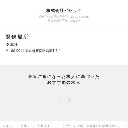
株式会社ビゼック
厚生労働大臣許可番号：13-ユ-314305
紹介事業許可年：2022年
登録場所
本社
〒160-0011 東京都新宿区若葉1-6-1
最近ご覧になった求人に基づいた
おすすめの求人
ホーム
ハイク
管理部
人事（採
【プライム上場】未経験から採用担当へキ