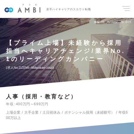
若手ハイキャリアのスカウト転職
掲載期間
26/08/02～26/08/15
【プライム上場】未経験から採用
担当へキャリアチェンジ/業界No.
1のリーディングカンパニー
求人No.DZEMI--MAsoken-zinzi
人事（採用・教育など）
年収
400万円～699万円
上場企業
大手企業
土日祝休み
ポテンシャル採用（未経験可）
年収6
00万以上