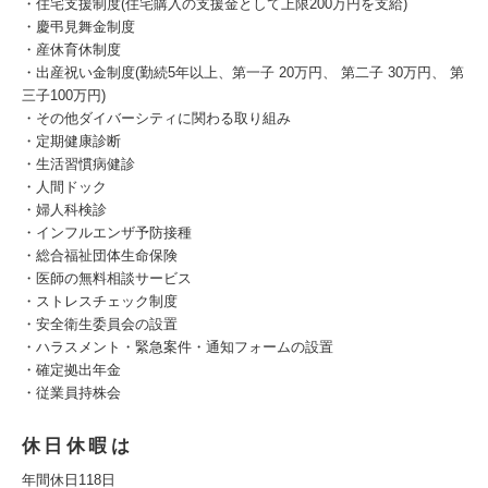
・住宅支援制度(住宅購入の支援金として上限200万円を支給)
・慶弔見舞金制度
・産休育休制度
・出産祝い金制度(勤続5年以上、第一子 20万円、 第二子 30万円、 第
三子100万円)
・その他ダイバーシティに関わる取り組み
・定期健康診断
・生活習慣病健診
・人間ドック
・婦人科検診
・インフルエンザ予防接種
・総合福祉団体生命保険
・医師の無料相談サービス
・ストレスチェック制度
・安全衛生委員会の設置
・ハラスメント・緊急案件・通知フォームの設置
・確定拠出年金
・従業員持株会
休日休暇は
年間休日118日