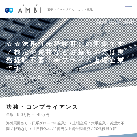
若手ハイキャリアのスカウト転職
掲載期間
26/08/04～26/08/17
☆☆法務（未経験可）の募集です
／検定や資格などお持ちの方は実
務経験不要！★プライム上場企業
です
求人No.ISLA-C000012
法務・コンプライアンス
年収
450万円～649万円
海外展開あり（日系グローバル企業）
上場企業
大手企業
英語力不
問
転勤なし
土日祝休み
1億円以上資金調達済
20代役員在籍