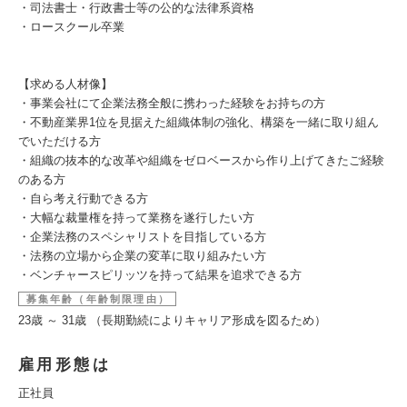
・司法書士・行政書士等の公的な法律系資格
・ロースクール卒業
【求める人材像】
・事業会社にて企業法務全般に携わった経験をお持ちの方
・不動産業界1位を見据えた組織体制の強化、構築を一緒に取り組ん
でいただける方
・組織の抜本的な改革や組織をゼロベースから作り上げてきたご経験
のある方
・自ら考え行動できる方
・大幅な裁量権を持って業務を遂行したい方
・企業法務のスペシャリストを目指している方
・法務の立場から企業の変革に取り組みたい方
・ベンチャースピリッツを持って結果を追求できる方
募集年齢（年齢制限理由）
23歳 ～ 31歳 （長期勤続によりキャリア形成を図るため）
雇用形態は
正社員