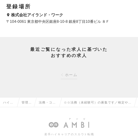
登録場所
株式会社アイランド・ワーク
〒104-0061 東京都中央区銀座8-10-8 銀座8丁目10番ビル ８Ｆ
最近ご覧になった求人に基づいた
おすすめの求人
ホーム
ハイク
管理部
法務・コン
☆☆法務（未経験可）の募集です／検定や資
ラス求
門系の
プライアン
格などお持ちの方は実務経験不要！★プライ
人TOP
転職
スの転職
ム上場企業ですの求人情報
若手ハイキャリアのスカウト転職