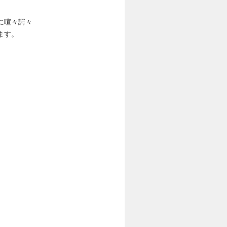
に喧々諤々
ます。