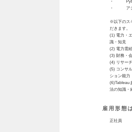
・ Pyt
・ アジャ
※以下のス
だきます。
(1) 電
識・知見
(2) 電
(3) 財
(4) リ
(5) コ
ション能力
(6)Tabl
法の知識・
雇用形態
正社員