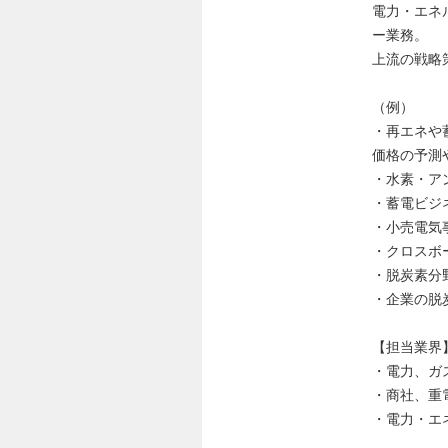
電力・エネ
ー業務。
上流の戦略
（例）
・再エネや
価格の予測
・水素・ア
・蓄電ビジ
・小売電気
・クロスボ
・脱炭素分
・企業の脱
【担当業界
・電力、ガ
・商社、重
・電力・エ