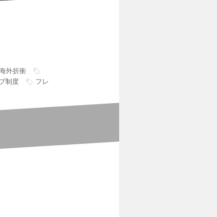
海外折衝
ブ制度
フレ