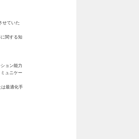
させていた
等に関する知
ーション能力
コミュニケー
習または最適化手