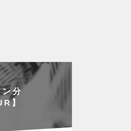
ョン分
UR】