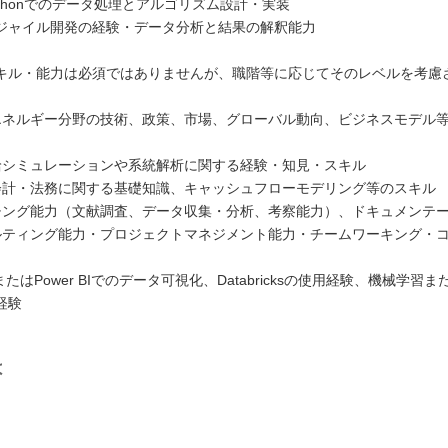
honでのデータ処理とアルゴリズム設計・実装
イル開発の経験・データ分析と結果の解釈能力
キル・能力は必須ではありませんが、職階等に応じてそのレベルを考慮
力・エネルギー分野の技術、政策、市場、グローバル動向、ビジネスモデル
力需給シミュレーションや系統解析に関する経験・知見・スキル
務・会計・法務に関する基礎知識、キャッシュフローモデリング等のスキル
サーチング能力（文献調査、データ収集・分析、考察能力）、ドキュメンテ
ンサルティング能力・プロジェクトマネジメント能力・チームワーキング・
eauまたはPower BIでのデータ可視化、Databricksの使用経験、機械学
経験
は