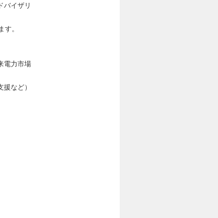
ドバイザリ
ます。
来電力市場
支援など）