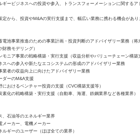
ルギービジネスへの投資や参入、トランスフォーメーションに関するア
策定から、投資やM&Aの実行支援まで、幅広い業務に携わる機会があり
蓄電池事業推進のための事業計画・投資判断のアドバイザリー業務（将
や財務モデリング）
ンモニア事業の戦略構築・実行支援（収益分析やバリューチェーン構築
ネスへの参入や新たなエコシステムの形成のアドバイザリー業務
事業者の収益向上に向けたアドバイザリー業務
ーダーのM&A支援
野におけるベンチャー投資の支援（CVC構築支援等）
炭素化の戦略構築・実行支援（自動車、海運、鉄鋼業界など各種業界）
】
ス、石油等のエネルギー業界
電メーカー、電機メーカー
ネルギーのユーザー（ほぼ全ての業界）