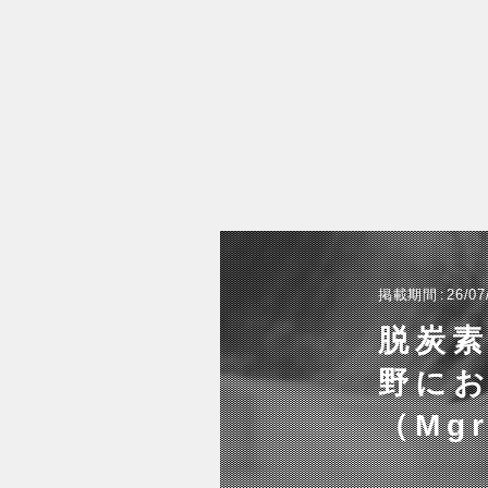
掲載期間
26/07
脱炭
野にお
（Mg