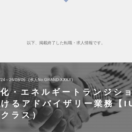
以下、掲載終了した転職・求人情報です。
/24～26/08/06
求人No.GRAND-XXXX
素化・エネルギートランジシ
けるアドバイザリー業務【I
rクラス）