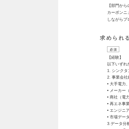
【部門から
カーボンニ
しながらプ
求められ
必須
【経験】
以下いずれ
1. シン
2. 事業
• 大手電
• メーカー
• 商社（
• 再エネ
• エンジニ
• 市場デー
3.データ