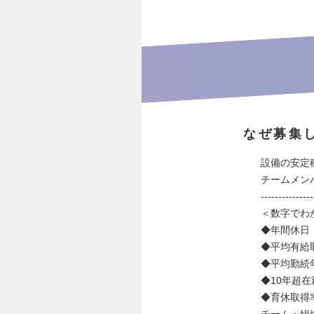
なぜ募集
設備の安定
チームメン
---------------
＜数字でわ
◆年間休日：
◆平均有給取
◆平均勤続年
◆10年超在
◆育休取得
チーム・組