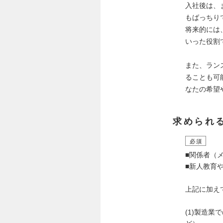
入社後は、
もばっちり
将来的には
いった役割
また、ラン
ることも可
なたの希望
求められ
必須
■関係者（
■新人教育
上記に加えて
(1)製造