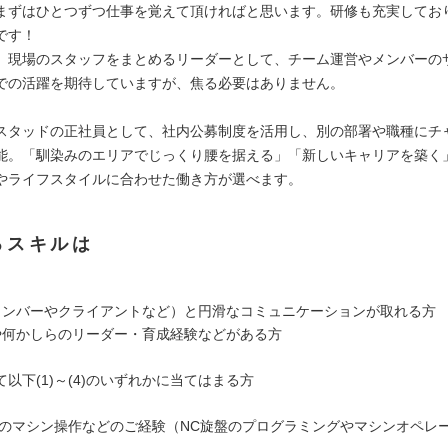
まずはひとつずつ仕事を覚えて頂ければと思います。研修も充実してお
です！
、現場のスタッフをまとめるリーダーとして、チーム運営やメンバーの
での活躍を期待していますが、焦る必要はありません。
スタッドの正社員として、社内公募制度を活用し、別の部署や職種にチ
能。「馴染みのエリアでじっくり腰を据える」「新しいキャリアを築く
やライフスタイルに合わせた働き方が選べます。
るスキルは
メンバーやクライアントなど）と円滑なコミュニケーションが取れる方
や何かしらのリーダー・育成経験などがある方
以下(1)～(4)のいずれかに当てはまる方
業でのマシン操作などのご経験（NC旋盤のプログラミングやマシンオペレ