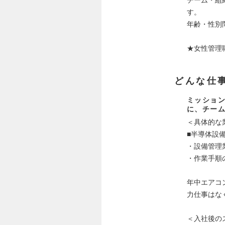
す。
年齢・性別
★女性管理
どんな仕
ミッショ
に、チー
＜具体的な
■半導体設
・設備管理
・作業手順
年中エアコ
力仕事はな
＜入社後の