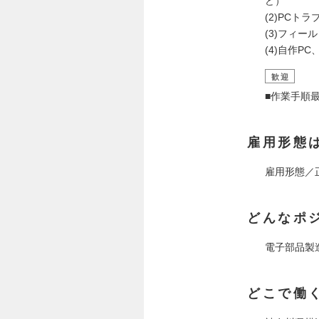
ど）
(2)PCト
(3)フィ
(4)自作P
歓迎
■作業手順
雇用形態
雇用形態／
どんなポ
電子部品製
どこで働