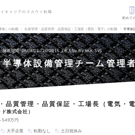
ハイキャリアのスカウト転職
初めて
導体）の転職
生産管理・品質管理・品質保証・工場長（電気・電子）の転職
半導体
掲載期間
26/08/03～26/08/16
求人No.BVSKK-SV
半導体設備管理チーム管理
・品質管理・品質保証・工場長（電気・
ッド株式会社
～549万円
大手企業
転勤なし
土日祝休み