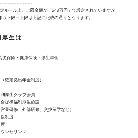
---------------------
の設定ルール上、上限金額が「549万円」で設定されていますが、
収下限～上限は上記に記載の通りとなります。
利厚生は
】
労災保険・健康保険・厚生年金
】
度（確定拠出年金制度）
福利厚生クラブ会員
組合提携福利厚生施設
（営業研修、外部研修、交換留学など）
支援制度
制度
カウンセリング