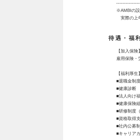
---------------
※AMBI
実際の上年
待遇・福
【加入保険
雇用保険・
【福利厚生
■退職金制
■健康診断
■法人向け
■健康保険
■研修制度
■資格取得
■社内公募
■キャリア