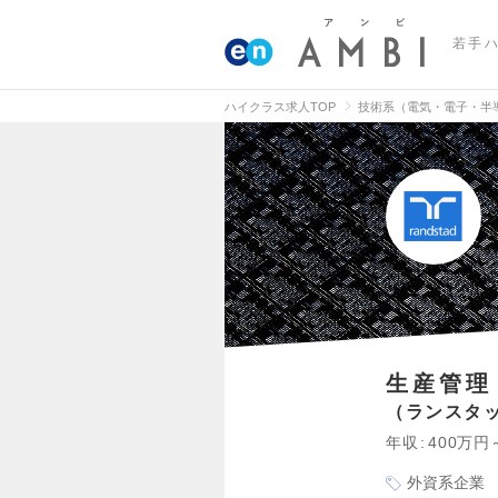
若手
ハイクラス求人TOP
技術系（電気・電子・半
生産管理
ランスタ
年収
400万円
外資系企業