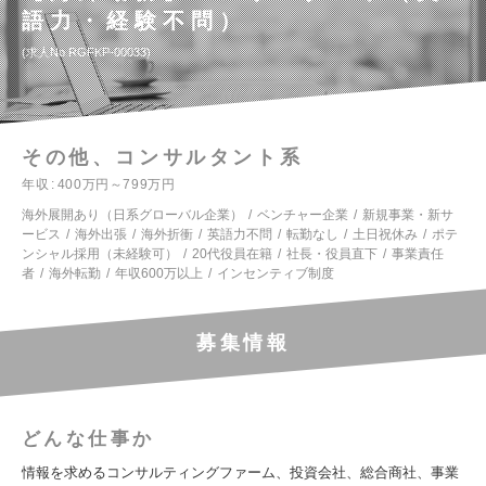
語力・経験不問）
求人No.RGFKP-00033
その他、コンサルタント系
年収
400万円～799万円
海外展開あり（日系グローバル企業）
ベンチャー企業
新規事業・新サ
ービス
海外出張
海外折衝
英語力不問
転勤なし
土日祝休み
ポテ
ンシャル採用（未経験可）
20代役員在籍
社長・役員直下
事業責任
者
海外転勤
年収600万以上
インセンティブ制度
募集情報
どんな仕事か
情報を求めるコンサルティングファーム、投資会社、総合商社、事業