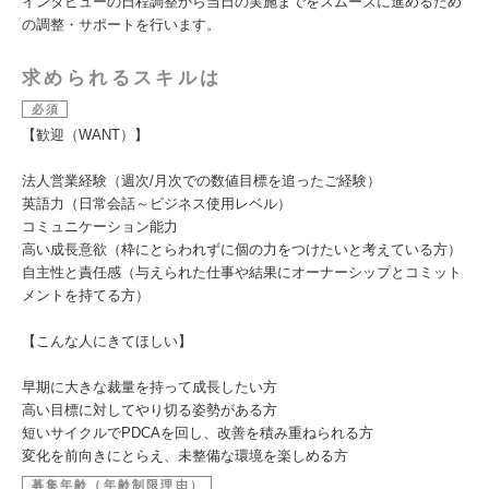
インタビューの日程調整から当日の実施までをスムーズに進めるため
の調整・サポートを行います。
求められるスキルは
必須
【歓迎（WANT）】
法人営業経験（週次/月次での数値目標を追ったご経験）
英語力（日常会話～ビジネス使用レベル）
コミュニケーション能力
高い成長意欲（枠にとらわれずに個の力をつけたいと考えている方）
自主性と責任感（与えられた仕事や結果にオーナーシップとコミット
メントを持てる方）
【こんな人にきてほしい】
早期に大きな裁量を持って成長したい方
高い目標に対してやり切る姿勢がある方
短いサイクルでPDCAを回し、改善を積み重ねられる方
変化を前向きにとらえ、未整備な環境を楽しめる方
募集年齢（年齢制限理由）