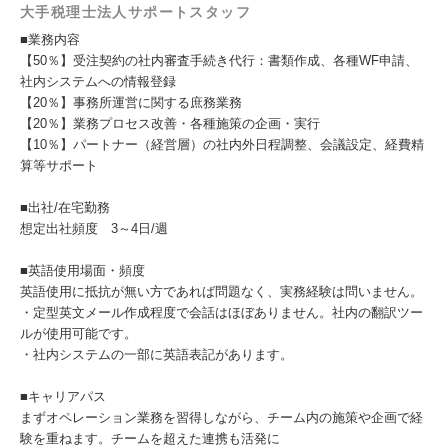
大手税理士法人サポートスタッフ
■業務内容
【50％】受注契約の社内審査手続き代行：書類作成、各種WF申請、
社内システムへの情報登録
【20％】事務所運営に関する庶務業務
【20％】業務プロセス改善・各種施策の企画・実行
【10％】パートナー（経営層）の社内外日程調整、会議設定、経費精
算等サポート
■出社/在宅勤務
想定出社頻度 3～4日/週
■英語使用場面・頻度
英語使用に抵抗が無い方であれば問題なく、実務経験は問いません。
・定型英文メール作成程度で会話はほぼありません。社内の翻訳ツー
ルが使用可能です。
・社内システムの一部に英語表記があります。
■キャリアパス
まずオペレーション業務を習得しながら、チーム内の施策や企画で経
験を重ねます。チームを超えた連携も活発に