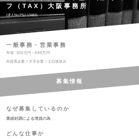
フ（TAX）大阪事務所
求人No.PSJ-13483
一般事務・営業事務
年収
500万円～699万円
外資系企業
大手企業
土日祝休み
募集情報
なぜ募集しているのか
業績好調による増員の為
どんな仕事か