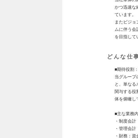
かつ迅速な
ています。
またビジョ
ムに伴う会
を目指して
どんな仕
■期待役割
当グループ
と、単なる
関与する役
体を俯瞰し
■主な業務
・制度会計
・管理会計
・財務：資