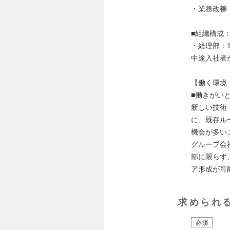
・業務改善
■組織構成
・経理部：
中途入社者
【働く環境
■働きがい
新しい技術
に、既存ル
機会が多い
グループ会
部に限らず
ア形成が可
求められ
必須