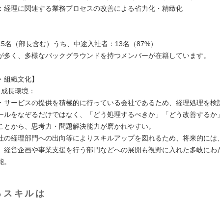
：経理に関連する業務プロセスの改善による省力化・精緻化
：
15名（部長含む）うち、中途入社者：13名（87%）
が多く、多様なバックグラウンドを持つメンバーが在籍しています。
・組織文化】
と成長環境：
・サービスの提供を積極的に行っている会社であるため、経理処理を検
ールをなぞるだけではなく、「どう処理するべきか」「どう改善するか
ことから、思考力・問題解決能力が磨かれやすい。
社の経理部門への出向等によりスキルアップを図れるため、将来的には
、経営企画や事業支援を行う部門などへの展開も視野に入れた多岐にわ
能。
るスキルは