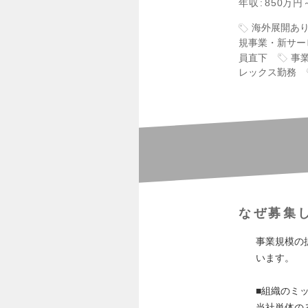
年収
850万円
海外展開あ
規事業・新サー
員直下
事
レックス勤務
なぜ募集
事業規模の
います。
■組織のミ
当社単体の