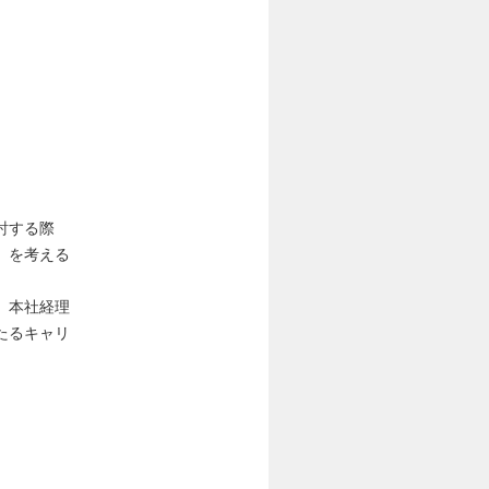
討する際
」を考える
、本社経理
たるキャリ