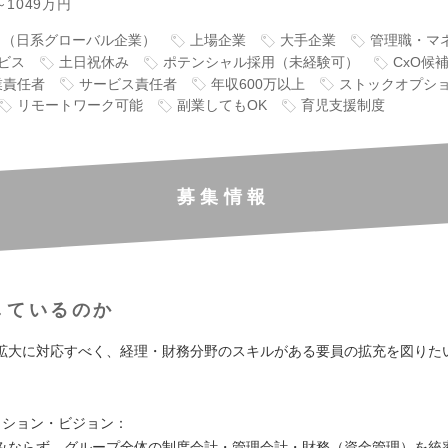
～1049万円
り（日系グローバル企業）
上場企業
大手企業
管理職・マ
ビス
土日祝休み
ポテンシャル採用（未経験可）
CxO候
業責任者
サービス責任者
年収600万以上
ストックオプシ
リモートワーク可能
副業してもOK
育児支援制度
募集情報
しているのか
拡大に対応すべく、経理・財務分野のスキルがある要員の拡充を図りた
ッション・ビジョン：
みならず、グループ全体の制度会計・管理会計・財務（資金管理）を統