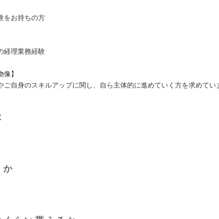
】
験をお持ちの方
】
の経理業務経験
物像】
やご自身のスキルアップに関し、自ら主体的に進めていく方を求めてい
は
くか