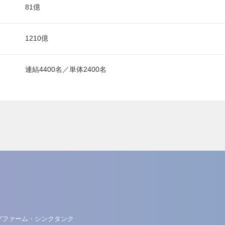
81億
1210億
連結4400名／単体2400名
グファーム・シンクタンク