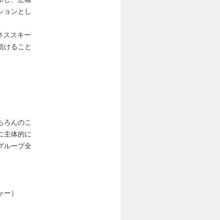
ションとし
ネススキー
続けること
ちろんのこ
に主体的に
グループ全
ャー）