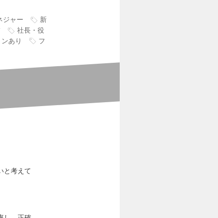
ネジャー
新
補
社長・役
ョンあり
フ
いと考えて
率し、正確