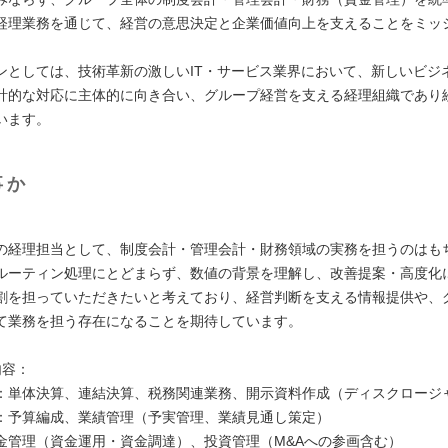
経理業務を通じて、経営の意思決定と企業価値向上を支えることをミッ
ンとしては、技術革新の激しいIT・サービス業界において、新しいビジ
計的な対応に主体的に向き合い、グループ経営を支える経理組織であり
います。
事か
：
の経理担当として、制度会計・管理会計・財務領域の実務を担うのはも
ルーティン処理にとどまらず、数値の背景を理解し、改善提案・高度化
割を担っていただきたいと考えており、経営判断を支える情報提供や、
て業務を担う存在になることを期待しています。
内容：
：単体決算、連結決算、税務関連業務、開示資料作成（ディスクロージ
：予算編成、業績管理（予実管理、業績見通し策定）
金管理（資金運用・資金調達）、投資管理（M&Aへの参画含む）