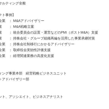
サルティング全般
クト事例】
企業 ： M&Aアドバイザリー
業 ： M&A戦略立案
業 ： 統合委員会の設置・運営などのPMI（ポストM&A）支援
業 ： 持株会社・グループ組織再編を活用した事業承継対策
企業 ： 持株会社制移行にかかるアドバイザリー
企業 ： 取締役会実効性評価支援
企業 ： 経理関連業務の高度化支援
】
ィング事業本部 経営戦略ビジネスユニット
トアドバイザリー部
】
ント、アソシエイト、ビジネスアナリスト
】