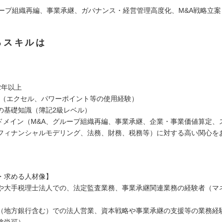
ループ組織再編、事業承継、ガバナンス・経営管理高度化、M&A戦略立案・
るスキルは
】
2年以上
ル（エクセル、パワーポイント等の使用経験）
の基礎知識（簿記2級レベル）
連ドメイン（M&A、グループ組織再編、事業承継、企業・事業価値算定、
フィナンシャルモデリング、法務、財務、税務等）に対する高い関心を
・求める人材像】
や大手税理士法人での、法定監査業務、事業承継関連業務の経験者（マ
（地方銀行含む）での法人営業、資本戦略や事業承継の支援等の業務経
験尚可）