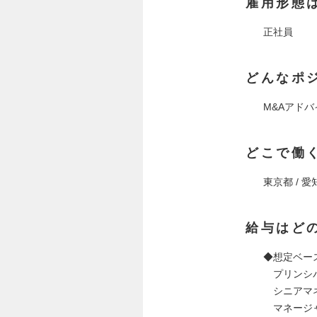
雇用形態
正社員
どんなポ
M&Aアド
どこで働
東京都 / 愛
給与はど
◆想定ベー
プリンシパ
シニアマネー
マネージャ