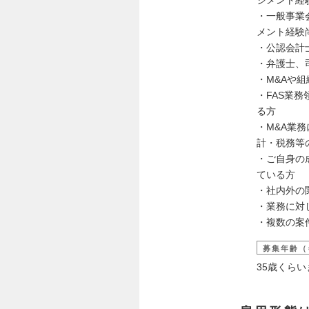
・一般事業
メント経験
・公認会計
・弁護士、
・M&Aや
・FAS業
る方
・M&A業
計・税務等
・ご自身の
ている方
・社内外の
・業務に対
・複数の案
募集年齢（
35歳くら