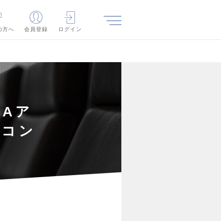
の方へ
会員登録
ログイン
&Aア
継コン