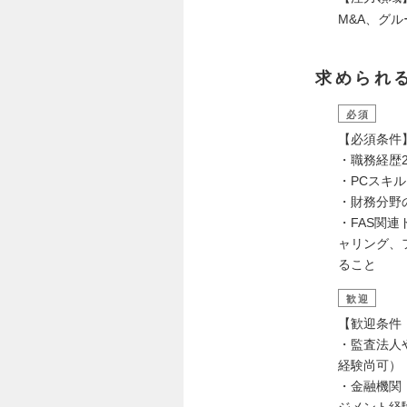
M&A、グ
求められ
必須
【必須条件
・職務経歴
・PCスキ
・財務分野
・FAS関
ャリング、
ること
歓迎
【歓迎条件
・監査法人
経験尚可）
・金融機関
ジメント経