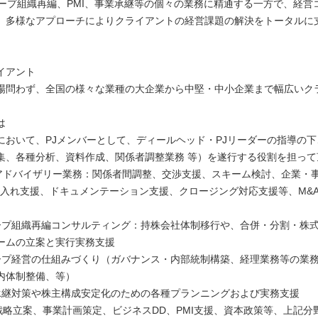
ループ組織再編、PMI、事業承継等の個々の業務に精通する一方で、経営
、多様なアプローチによりクライアントの経営課題の解決をトータルに
イアント
場問わず、全国の様々な業種の大企業から中堅・中小企業まで幅広いク
。
は
において、PJメンバーとして、ディールヘッド・PJリーダーの指導の
集、各種分析、資料作成、関係者調整業務 等）を遂行する役割を担って
&Aアドバイザリー業務：関係者間調整、交渉支援、スキーム検討、企業・
受入れ支援、ドキュメンテーション支援、クロージング対応支援等、M&
ループ組織再編コンサルティング：持株会社体制移行や、合併・分割・株
ームの立案と実行実務支援
ループ経営の仕組みづくり（ガバナンス・内部統制構築、経理業務等の業務
内体制整備、等）
業承継対策や株主構成安定化のための各種プランニングおよび実務支援
&A戦略立案、事業計画策定、ビジネスDD、PMI支援、資本政策等、上記分