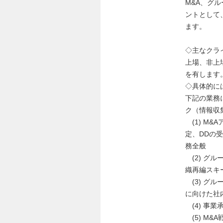
M&A、グ
ントとして
ます。
◇主なクラ
上場、非上
を有します
◇具体的に
下記の業務
ク（情報収
(1) M
定、DDの
務全般
(2) グ
織再編スキ
(3) グ
に向けた社
(4) 事
(5) M