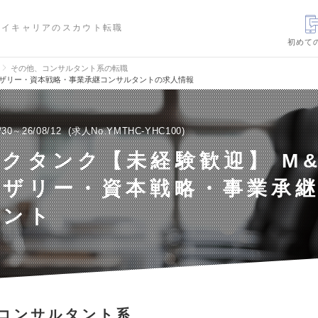
ハイキャリアのスカウト転職
初めて
その他、コンサルタント系の転職
バイザリー・資本戦略・事業承継コンサルタントの求人情報
/30～26/08/12
求人No.YMTHC-YHC100
ンクタンク【未経験歓迎】 M
イザリー・資本戦略・事業承
タント
コンサルタント系