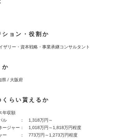
は
ジション・役割か
バイザリー・資本戦略・事業承継コンサルタント
くか
知県 / 大阪府
のくらい貰えるか
ス年収額
ル ： 1,318万円～
ジャー： 1,018万円～1,818万円程度
ー ： 773万円～1,273万円程度