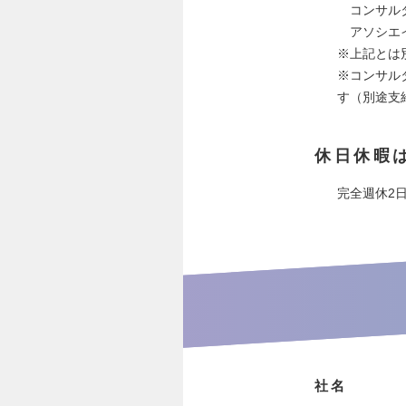
コンサルタ
アソシエイ
※上記とは
※コンサル
す（別途支
休日休暇
完全週休2
社名