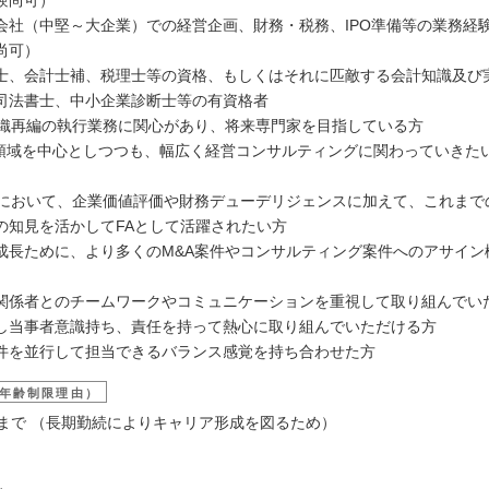
会社（中堅～大企業）での経営企画、財務・税務、IPO準備等の業務経
尚可）
士、会計士補、税理士等の資格、もしくはそれに匹敵する会計知識及び
司法書士、中小企業診断士等の有資格者
組織再編の執行業務に関心があり、将来専門家を目指している方
務領域を中心としつつも、幅広く経営コンサルティングに関わっていきた
務において、企業価値評価や財務デューデリジェンスに加えて、これまで
の知見を活かしてFAとして活躍されたい方
成長ために、より多くのM&A案件やコンサルティング案件へのアサイン
関係者とのチームワークやコミュニケーションを重視して取り組んでい
し当事者意識持ち、責任を持って熱心に取り組んでいただける方
件を並行して担当できるバランス感覚を持ち合わせた方
年齢制限理由）
いまで （長期勤続によりキャリア形成を図るため）