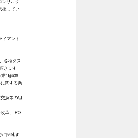
コンサルタ
支援してい
ライアント
下、各種タス
頂きます
事業価値算
Aに関する業
式交換等の組
改革、IPO
野に関連す