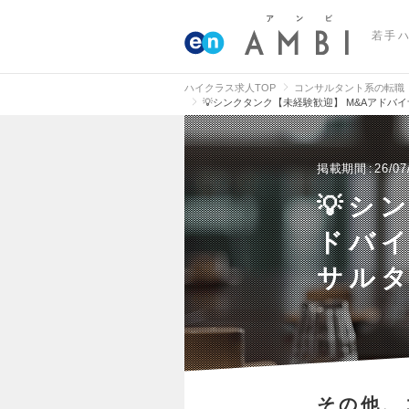
若手
ハイクラス求人TOP
コンサルタント系の転職
💡シンクタンク【未経験歓迎】 M&Aアド
掲載期間
26/07
💡シ
ドバ
サル
その他、