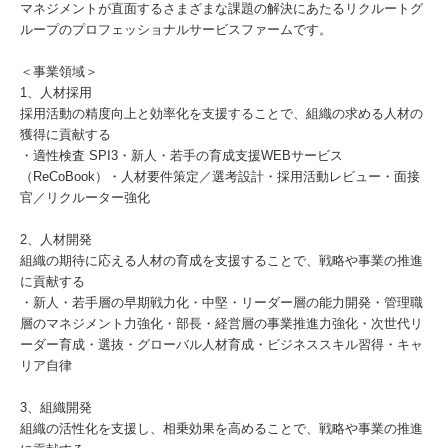
マネジメントが直面するさまざまな課題の解決にあたるリクルートグ
ループのプロフェッショナルサービスファームです。
＜事業領域＞
1、人材採用
採用活動の精度向上と効率化を支援することで、組織の求める人材の
獲得に貢献する
・適性検査 SPI3・新人・若手の育成支援WEBサービス
（ReCoBook）・人材要件策定／選考設計・採用活動レビュー・面接
官／リクルーター強化
2、人材開発
組織の期待に応える人材の育成を支援することで、戦略や事業の推進
に貢献する
・新人・若手層の早期戦力化・中堅・リーダー層の能力開発・管理職
層のマネジメント力強化・部長・経営層の事業推進力強化・次世代リ
ーダー育成・選抜・グローバル人材育成・ビジネススキル習得・キャ
リア自律
3、組織開発
組織の活性化を支援し、相乗効果を高めることで、戦略や事業の推進