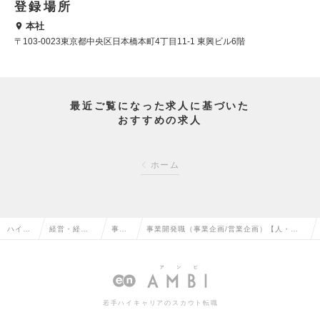
登録場所
本社
〒103-0023東京都中央区日本橋本町4丁目11-1 東興ビル6階
最近ご覧になった求人に基づいた
おすすめの求人
ホーム
ハイク
経営・経営
事業
事業開発職（事業企画/営業企画）【人・組
ラス求
企画・事業
企画
織コンサルティング国内トップクラス企業】
人TOP
企画系の転
の転
リモート・フレックスの求人情報
職
職
若手ハイキャリアのスカウト転職