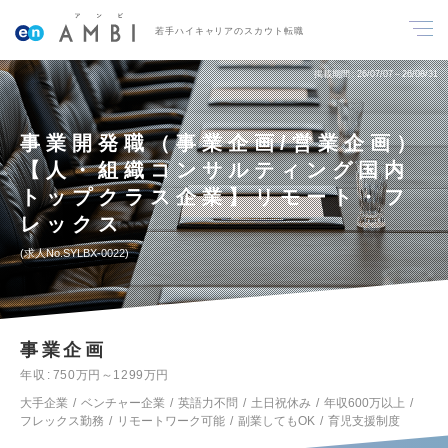
若手ハイキャリアのスカウト転職
掲載期間
26/07/07～26/08/31
事業開発職（事業企画/営業企画）
【人・組織コンサルティング国内
トップクラス企業】リモート・フ
レックス
求人No.SYLBX-0022
事業企画
年収
750万円～1299万円
大手企業
ベンチャー企業
英語力不問
土日祝休み
年収600万以上
フレックス勤務
リモートワーク可能
副業してもOK
育児支援制度