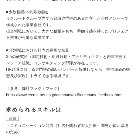
■少数精鋭の小規模組織
リクルートグループ内でも領域専門性のある自立した少数メンバーで
構成された事業会社です。
担当領域において、大きな裁量をもち、手触り感を持ったプロジェク
ト推進が可能な環境です。
■HR領域における社内の豊富な知見
3つの研究所（測定技術・組織行動・アナリティクス）と内製開発エ
ンジニア組織、コンサルティング部隊が存在します。
HR領域における専門性の高いメンバーと協働しながら、提供価値の構
想及び実現にトライできる環境です。
［参考：弊社ファクトブック］
https://www.recruit-ms.co.jp/company/pdf/company_factbook.html
求められるスキルは
必須
・コミュニケーション能力（社内外問わず対人折衝・調整が多い環境
のため）