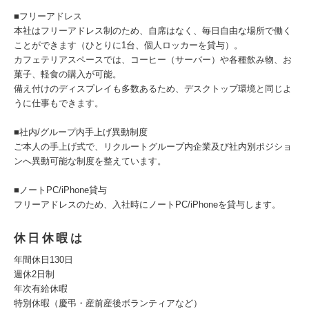
■フリーアドレス
本社はフリーアドレス制のため、自席はなく、毎日自由な場所で働く
ことができます（ひとりに1台、個人ロッカーを貸与）。
カフェテリアスペースでは、コーヒー（サーバー）や各種飲み物、お
菓子、軽食の購入が可能。
備え付けのディスプレイも多数あるため、デスクトップ環境と同じよ
うに仕事もできます。
■社内/グループ内手上げ異動制度
ご本人の手上げ式で、リクルートグループ内企業及び社内別ポジショ
ンへ異動可能な制度を整えています。
■ノートPC/iPhone貸与
フリーアドレスのため、入社時にノートPC/iPhoneを貸与します。
休日休暇は
年間休日130日
週休2日制
年次有給休暇
特別休暇（慶弔・産前産後ボランティアなど）