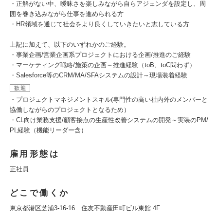
・正解がない中、曖昧さを楽しみながら自らアジェンダを設定し、周
囲を巻き込みながら仕事を進められる方
・HR領域を通じて社会をより良くしていきたいと志している方
上記に加えて、以下のいずれかのご経験。
・事業企画/営業企画系プロジェクトにおける企画/推進のご経験
・マーケティング戦略/施策の企画～推進経験（toB、toC問わず）
・Salesforce等のCRM/MA/SFAシステムの設計～現場装着経験
歓迎
・プロジェクトマネジメントスキル(専門性の高い社内外のメンバーと
協働しながらのプロジェクトとなるため）
・CL向け業務支援/顧客接点の生産性改善システムの開発～実装のPM/
PL経験（機能リーダー含）
雇用形態は
正社員
どこで働くか
東京都港区芝浦3-16-16 住友不動産田町ビル東館 4F