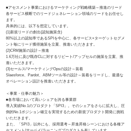
■アセスメント事業におけるマーケティング戦略構築～推進のリード
各サービス横断でのリードジェネレーション領域のリードをお任せし
ます。
具体的には、以下を想定しています。
(1)新規リードの創出(認知施策含)
80%以上の認知率であるSPIを中心に、各サービス×ターゲットセグメ
ント毎にリード獲得施策を立案、推進いただきます。
(2)CRM施策の設計～推進
1.6万社に及び既存CLに対するリピート/アップセルの施策を立案、推
進いただきます。
(3)セールス/マーケティングOpsの設計～装着
Slaesforce、Pardot、ABMツール等の設計～装着をリードし、最適な
オペレーション設計を推進いただきます。
＜事業・仕事の魅力＞
■各市場において高いシェアを誇る事業群
導入実績No.1のプロダクト「SPI3」。そのシェアをさらに拡大し、圧
倒的No.1ポジション確立を実現するための新規プロダクト開発に挑戦
いただきます。
また、「SPI3」以外にも、採用選考～昇進昇格シーンにおける各種ア
セスメント/サーベイ/ラーニングプロダクトを有しています。