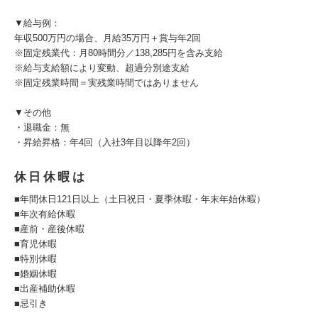
▼給与例：
年収500万円の場合、月給35万円＋賞与年2回
※固定残業代：月80時間分／138,285円を含み支給
※給与支給額により変動、超過分別途支給
※固定残業時間＝実残業時間ではありません
▼その他
・退職金：無
・昇給昇格：年4回（入社3年目以降年2回）
休日休暇は
■年間休日121日以上（土日祝日・夏季休暇・年末年始休暇）
■年次有給休暇
■産前・産後休暇
■育児休暇
■特別休暇
■婚姻休暇
■出産補助休暇
■忌引き