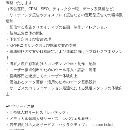
調整いたします。
（広告運用、CRM、SEO、ディレクター職、データ系職種など）
・リスティング広告やディスプレイ広告などの運用型広告での獲得数
増加
・配信する広告クリエイティブの企画・制作ディレクション
・新規広告媒体の開拓
・予算策定および実績管理
・KPIモニタリングおよび施策立案の支援
・組織戦略の立案や目標設定および達成に向けたプロセスマネジメン
ト
・潜在／顕在顧客向けのコンテンツ企画・制作・配信
・ユーザー接点創出のためのツール導入・設計・運用
・営業部門と連携してのユーザー体験向上
・価値あるデータ蓄積・活用のためのデータ基盤設計
・サービスのコミュニケーション最適化による派遣スタッフの体験向
上
■担当サービス例
・IT領域人材サービス「レバテック」
・メディカル領域人材サービス「レバウェル看護」
・若年層向けの人材サービス「ハタラクティブ」「career ticket」