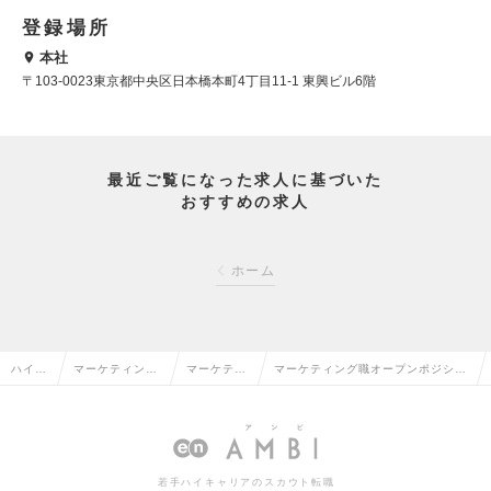
登録場所
本社
〒103-0023東京都中央区日本橋本町4丁目11-1 東興ビル6階
最近ご覧になった求人に基づいた
おすすめの求人
ホーム
ハイク
マーケティン
マーケティ
マーケティング職オープンポジショ
ラス求
グ・販促企画・
ング・販促
ン【働きがいのある会社ランキング
人TOP
商品開発系の転
企画の転職
6年連続受賞企業】の求人情報
職
若手ハイキャリアのスカウト転職