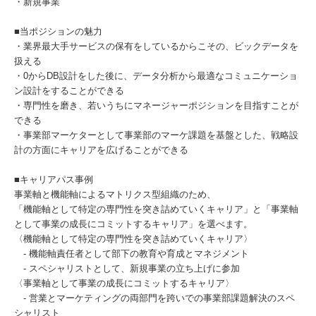
・新規事業
■当ポジションの魅力
・業界最大手サービスの保有をしているからこその、ビックデータを
扱える
・0からDB設計をした後に、データ分析から最適なコミュニケーショ
ン設計をすることができる
・専門性を磨き、若いうちにマネージャーポジションを目指すことが
できる
・事業部マーケターとして事業部のマーケ課題を基盤とした、戦略設
計の方面にキャリアを広げることができる
■キャリアパス事例
事業軸と機能軸によるマトリクス型組織のため、
「機能軸として特定の専門性を突き詰めていくキャリア」と「事業軸
として事業の成長にコミットするキャリア」を選べます。
〈機能軸として特定の専門性を突き詰めていくキャリア〉
- 機能軸責任者として部下の教育や育成とマネジメント
- スペシャリストとして、新規事業の立ち上げに参加
〈事業軸として事業の成長にコミットするキャリア〉
- 営業とマーケティングの両部門を跨いでの事業部課題解決のスペ
シャリスト