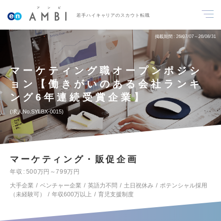
若手ハイキャリアのスカウト転職
掲載期間
26/07/07～26/08/31
マーケティング職オープンポジシ
ョン【働きがいのある会社ランキ
ング6年連続受賞企業】
求人No.SYLBX-0015
マーケティング・販促企画
年収
500万円～799万円
大手企業
ベンチャー企業
英語力不問
土日祝休み
ポテンシャル採用
（未経験可）
年収600万以上
育児支援制度