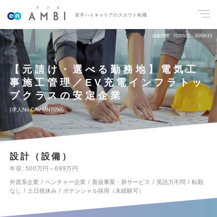
若手ハイキャリアのスカウト転職
掲載期間
26/07/31～26/08/23
【元請け・選べる勤務地】電気工
事施工管理／EV充電インフラトッ
プクラスの安定企業
求人No.CAV-MN7098
設計（設備）
年収
500万円～699万円
外資系企業
ベンチャー企業
新規事業・新サービス
英語力不問
転勤
なし
土日祝休み
ポテンシャル採用（未経験可）