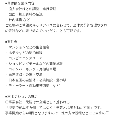
■具体的な業務内容
・協力会社様との調整・進行管理
・図面・施工資料の確認
・社内連携 など
ご経験やご希望のキャリアパスに合わせて、全体の予算管理やフロー
の設計などに取り組んでいただくことも可能です。
■案件例
・マンションなどの集合住宅
・ホテルなどの宿泊施設
・コンビニエンスストア
・ショッピングモールなどの商業施設
・コインパーキング・月極駐車場
・高速道路・公道・空港
・日本全国の自治体・公共施設・道の駅
・ディーラー・自動車整備場 など
■本ポジションの魅力
〇事業会社・元請けの立場として携われる
「現場で施工する側」ではなく「事業と現場を動かす側」です。
事業開始から4期目となりますので、進め方や規程などにご自身の工