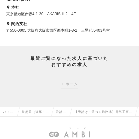
本社
東京都港区赤坂4-1-30 AKABISHI-2 4F
関西支社
〒550-0005 大阪府大阪市西区西本町1-8-2 三晃ビル403号室
最近ご覧になった求人に基づいた
おすすめの求人
ホーム
ハイク
技術系（建築・設
設計
【元請け・選べる勤務地】電気工事施
ラス求
備・土木・プラン
（設
工管理／EV充電インフラトップクラ
人TOP
ト）の転職
備）の
スの安定企業の求人情報