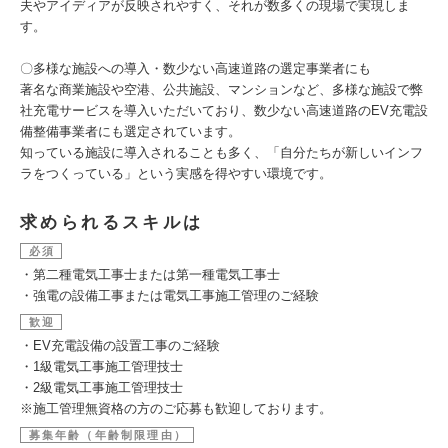
夫やアイディアが反映されやすく、それが数多くの現場で実現しま
す。
〇多様な施設への導入・数少ない高速道路の選定事業者にも
著名な商業施設や空港、公共施設、マンションなど、多様な施設で弊
社充電サービスを導入いただいており、数少ない高速道路のEV充電設
備整備事業者にも選定されています。
知っている施設に導入されることも多く、「自分たちが新しいインフ
ラをつくっている」という実感を得やすい環境です。
求められるスキルは
必須
・第二種電気工事士または第一種電気工事士
・強電の設備工事または電気工事施工管理のご経験
歓迎
・EV充電設備の設置工事のご経験
・1級電気工事施工管理技士
・2級電気工事施工管理技士
※施工管理無資格の方のご応募も歓迎しております。
募集年齢（年齢制限理由）