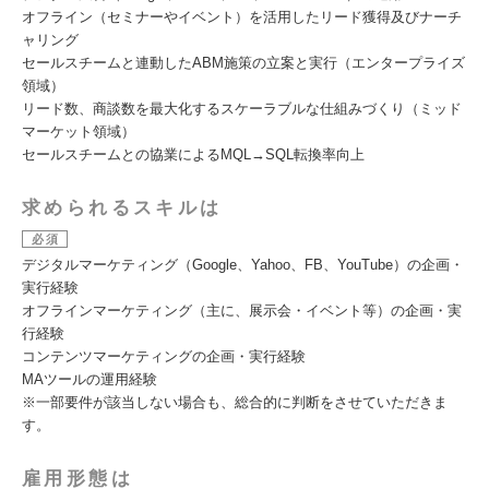
オフライン（セミナーやイベント）を活用したリード獲得及びナーチ
ャリング
セールスチームと連動したABM施策の立案と実行（エンタープライズ
領域）
リード数、商談数を最大化するスケーラブルな仕組みづくり（ミッド
マーケット領域）
セールスチームとの協業によるMQL→SQL転換率向上
求められるスキルは
必須
デジタルマーケティング（Google、Yahoo、FB、YouTube）の企画・
実行経験
オフラインマーケティング（主に、展示会・イベント等）の企画・実
行経験
コンテンツマーケティングの企画・実行経験
MAツールの運用経験
※一部要件が該当しない場合も、総合的に判断をさせていただきま
す。
雇用形態は