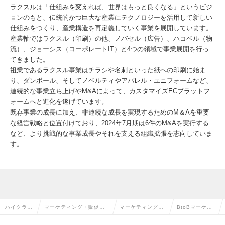
ラクスルは「仕組みを変えれば、世界はもっと良くなる」というビジ
ョンのもと、伝統的かつ巨大な産業にテクノロジーを活用して新しい
仕組みをつくり、産業構造を再定義していく事業を展開しています。
産業軸ではラクスル（印刷）の他、ノバセル（広告）、ハコベル（物
流）、ジョーシス（コーポレートIT）と4つの領域で事業展開を行っ
てきました。
祖業であるラクスル事業はチラシや名刺といった紙への印刷に始ま
り、ダンボール、そしてノベルティやアパレル・ユニフォームなど、
連続的な事業立ち上げやM&Aによって、カスタマイズECプラットフ
ォームへと進化を遂げています。
既存事業の成長に加え、非連続な成長を実現するためのM＆Aを重要
な経営戦略と位置付けており、2024年7月期は6件のM&Aを実行する
など、より挑戦的な事業成長やそれを支える組織拡張を志向していま
す。
ハイクラス
マーケティング・販促企
マーケティング・
BtoBマーケタ
求人TOP
画・商品開発系の転職
販促企画の転職
ーの求人情報