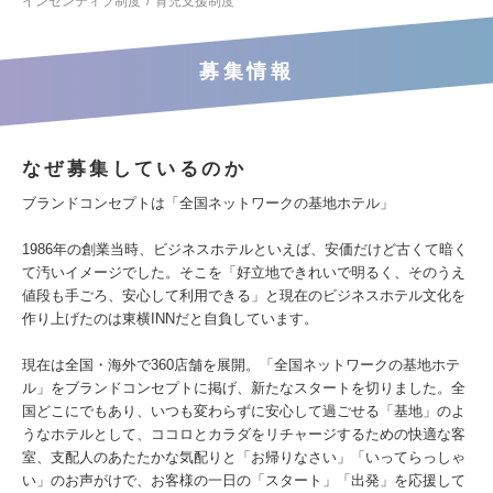
インセンティブ制度
育児支援制度
募集情報
なぜ募集しているのか
ブランドコンセプトは「全国ネットワークの基地ホテル」
1986年の創業当時、ビジネスホテルといえば、安価だけど古くて暗く
て汚いイメージでした。そこを「好立地できれいで明るく、そのうえ
値段も手ごろ、安心して利用できる」と現在のビジネスホテル文化を
作り上げたのは東横INNだと自負しています。
現在は全国・海外で360店舗を展開。「全国ネットワークの基地ホテ
ル」をブランドコンセプトに掲げ、新たなスタートを切りました。全
国どこにでもあり、いつも変わらずに安心して過ごせる「基地」のよ
うなホテルとして、ココロとカラダをリチャージするための快適な客
室、支配人のあたたかな気配りと「お帰りなさい」「いってらっしゃ
い」のお声がけで、お客様の一日の「スタート」「出発」を応援して