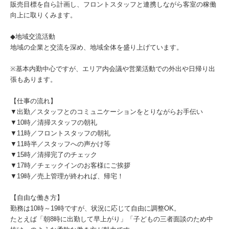
販売目標を自ら計画し、フロントスタッフと連携しながら客室の稼働
向上に取りくみます。
◆地域交流活動
地域の企業と交流を深め、地域全体を盛り上げています。
※基本内勤中心ですが、エリア内会議や営業活動での外出や日帰り出
張もあります。
【仕事の流れ】
▼出勤／スタッフとのコミュニケーションをとりながらお手伝い
▼10時／清掃スタッフの朝礼
▼11時／フロントスタッフの朝礼
▼11時半／スタッフへの声かけ等
▼15時／清掃完了のチェック
▼17時／チェックインのお客様にご挨拶
▼19時／売上管理が終われば、帰宅！
【自由な働き方】
勤務は10時～19時ですが、状況に応じて自由に調整OK。
たとえば「朝8時に出勤して早上がり」「子どもの三者面談のため中