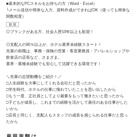
■基本的なPCスキルをお持ちの方（Word・Excel）
└メール送信や簡単な入力、資料作成ができればOK（使っても簡単な
関数程度）
歓迎
◎ブランクがある方、社会人歴10年以上も歓迎！
◎支配人の90％以上が、ホテル業界未経験スタート！
先輩の前職は、事務・保険の営業・客室乗務員・アパレルショップや
飲食店の店長など、さまざま。
業界・業種未経験でも安心して活躍できる環境です！
＼先輩の志望動機をご紹介！／
□人生経験を大事にしてくれる会社だと思ったから
□学生時代、ホテルの仕事に憧れていたことを思い出したから
□もう一度、正社員としてより裁量をもって働きたいと思ったから
□子どもが成長し、これまでの経験を活かして責任のある仕事がした
いから
□店長と同じく、支配人もスタッフの成長を感じられる仕事だと思っ
たから
雇用形態は