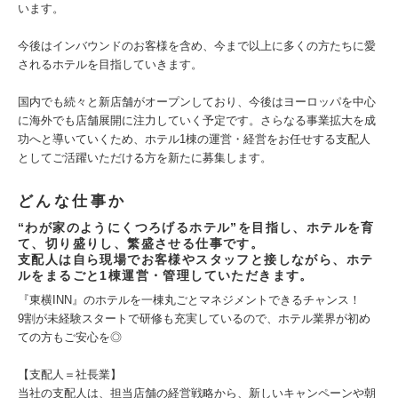
います。
今後はインバウンドのお客様を含め、今まで以上に多くの方たちに愛
されるホテルを目指していきます。
国内でも続々と新店舗がオープンしており、今後はヨーロッパを中心
に海外でも店舗展開に注力していく予定です。さらなる事業拡大を成
功へと導いていくため、ホテル1棟の運営・経営をお任せする支配人
としてご活躍いただける方を新たに募集します。
どんな仕事か
“わが家のようにくつろげるホテル”を目指し、ホテルを育
て、切り盛りし、繁盛させる仕事です。
支配人は自ら現場でお客様やスタッフと接しながら、ホテ
ルをまるごと1棟運営・管理していただきます。
『東横INN』のホテルを一棟丸ごとマネジメントできるチャンス！
9割が未経験スタートで研修も充実しているので、ホテル業界が初め
ての方もご安心を◎
【支配人＝社長業】
当社の支配人は、担当店舗の経営戦略から、新しいキャンペーンや朝