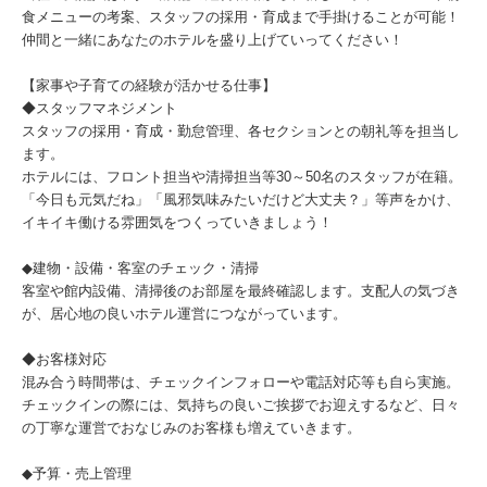
食メニューの考案、スタッフの採用・育成まで手掛けることが可能！
仲間と一緒にあなたのホテルを盛り上げていってください！
【家事や子育ての経験が活かせる仕事】
◆スタッフマネジメント
スタッフの採用・育成・勤怠管理、各セクションとの朝礼等を担当し
ます。
ホテルには、フロント担当や清掃担当等30～50名のスタッフが在籍。
「今日も元気だね」「風邪気味みたいだけど大丈夫？」等声をかけ、
イキイキ働ける雰囲気をつくっていきましょう！
◆建物・設備・客室のチェック・清掃
客室や館内設備、清掃後のお部屋を最終確認します。支配人の気づき
が、居心地の良いホテル運営につながっています。
◆お客様対応
混み合う時間帯は、チェックインフォローや電話対応等も自ら実施。
チェックインの際には、気持ちの良いご挨拶でお迎えするなど、日々
の丁寧な運営でおなじみのお客様も増えていきます。
◆予算・売上管理