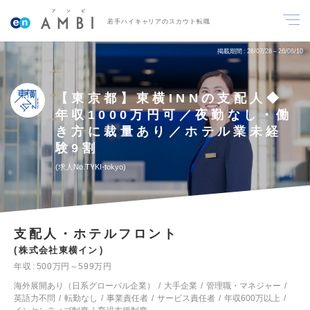
若手ハイキャリアのスカウト転職
掲載期間
26/07/28～26/08/10
【東京都】東横INNの支配人◆
年収1000万円可／夜勤なし・働
き方に裁量あり／ホテル業未経
験9割
求人No.TYKI-tokyo
支配人・ホテルフロント
株式会社東横イン
年収
500万円～599万円
海外展開あり（日系グローバル企業）
大手企業
管理職・マネジャー
英語力不問
転勤なし
事業責任者
サービス責任者
年収600万以上