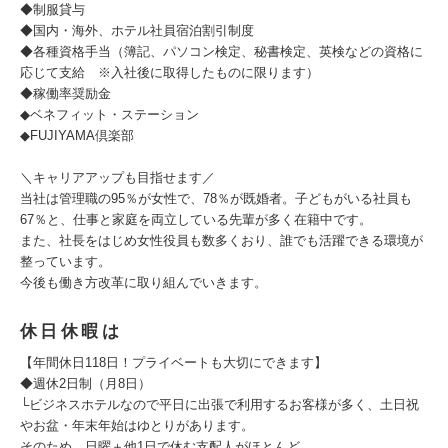
◆制服貸与
◆国内・海外、ホテル社員宿泊割引制度
◆各種資格手当（簿記、パソコン検定、秘書検定、英検などの資格に
応じて支給 ※入社後に取得したものに限ります）
◆稼働率奨励金
◆ベネフィット・ステーション
◆FUJIYAMA倶楽部
＼キャリアアップも目指せます／
当社は管理職の95％が女性で、78％が既婚者。子どもがいる社員も
67％と、仕事と家庭を両立している先輩が多く在籍中です。
また、社長をはじめ女性役員も数多くおり、誰でも活躍できる環境が
整っています。
今後も働き方改革に取り組んでいきます。
休日休暇は
【年間休日118日！プライベートも大切にできます】
◆週休2日制（月8日）
└ビジネスホテルなので平日に出張で利用するお客様が多く、土日祝
やお盆・年末年始はゆとりがあります。
そのため、日曜＋他1日で休む支配人がほとんど。