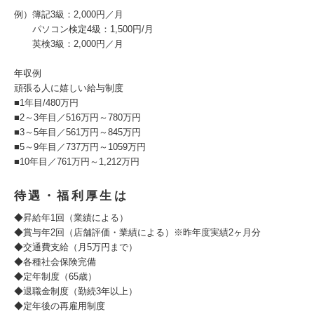
例）簿記3級：2,000円／月
パソコン検定4級：1,500円/月
英検3級：2,000円／月
年収例
頑張る人に嬉しい給与制度
■1年目/480万円
■2～3年目／516万円～780万円
■3～5年目／561万円～845万円
■5～9年目／737万円～1059万円
■10年目／761万円～1,212万円
待遇・福利厚生は
◆昇給年1回（業績による）
◆賞与年2回（店舗評価・業績による）※昨年度実績2ヶ月分
◆交通費支給（月5万円まで）
◆各種社会保険完備
◆定年制度（65歳）
◆退職金制度（勤続3年以上）
◆定年後の再雇用制度