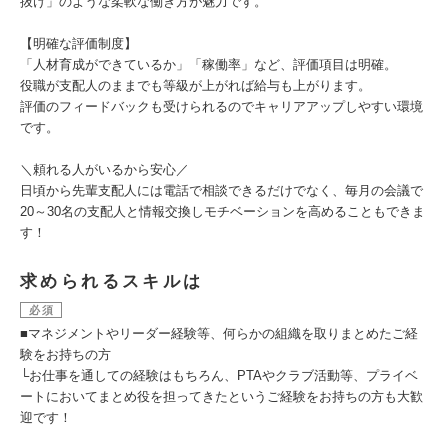
抜け」のような柔軟な働き方が魅力です。
【明確な評価制度】
「人材育成ができているか」「稼働率」など、評価項目は明確。
役職が支配人のままでも等級が上がれば給与も上がります。
評価のフィードバックも受けられるのでキャリアアップしやすい環境
です。
＼頼れる人がいるから安心／
日頃から先輩支配人には電話で相談できるだけでなく、毎月の会議で
20～30名の支配人と情報交換しモチベーションを高めることもできま
す！
求められるスキルは
必須
■マネジメントやリーダー経験等、何らかの組織を取りまとめたご経
験をお持ちの方
└お仕事を通しての経験はもちろん、PTAやクラブ活動等、プライベ
ートにおいてまとめ役を担ってきたというご経験をお持ちの方も大歓
迎です！