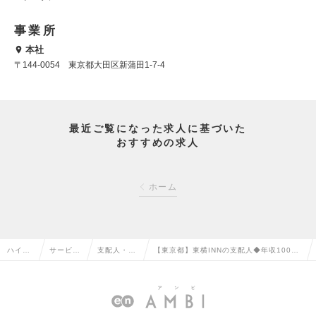
事業所
本社
〒144-0054 東京都大田区新蒲田1-7-4
最近ご覧になった求人に基づいた
おすすめの求人
ホーム
ハイク
サービ
支配人・ホ
【東京都】東横INNの支配人◆年収1000万
ラス求
ス・流通
テルフロン
円可／夜勤なし・働き方に裁量あり／ホテ
人TOP
系の転職
トの転職
ル業未経験9割の求人情報