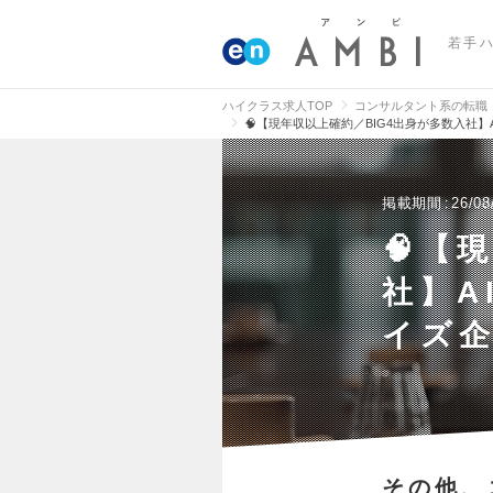
若手
ハイクラス求人TOP
コンサルタント系の転職
🧠【現年収以上確約／BIG4出身が多数入社】
掲載期間
26/08
🧠【
社】A
イズ企
その他、