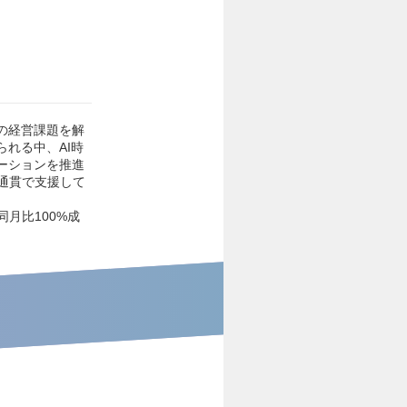
の経営課題を解
れる中、AI時
ーションを推進
通貫で支援して
月比100%成