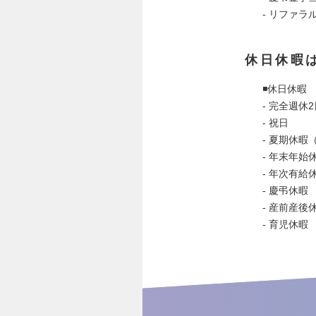
- リファラ
休日休暇
◾️休日休暇
- 完全週休
- 祝日
- 夏期休暇
- 年末年始休
- 年次有給
- 慶弔休暇
- 産前産後
- 育児休暇