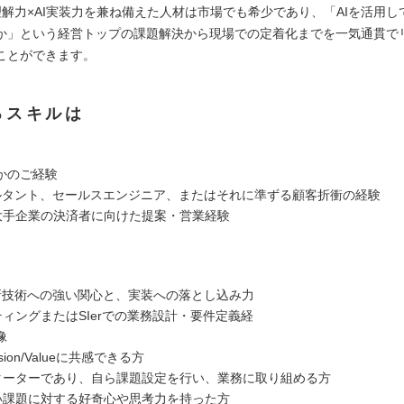
理解力×AI実装力を兼ね備えた人材は市場でも希少であり、「AIを活用し
か」という経営トップの課題解決から現場での定着化までを一気通貫で
ことができます。
るスキルは
かのご経験
ンサルタント、セールスエンジニア、またはそれに準ずる顧客折衝の経験
や大手企業の決済者に向けた提案・営業経験
I最新技術への強い関心と、実装への落とし込み力
ティングまたはSIerでの業務設計・要件定義経
像
sion/Valueに共感できる方
スターターであり、自ら課題設定を行い、業務に取り組める方
ない課題に対する好奇心や思考力を持った方