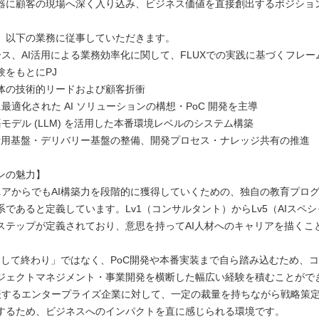
器に顧客の現場へ深く入り込み、ビジネス価値を直接創出するポジショ
、以下の業務に従事していただきます。
ース、AI活用による業務効率化に関して、FLUXでの実践に基づくフレー
験をもとにPJ
体の技術的リードおよび顧客折衝
最適化された AI ソリューションの構想・PoC 開発を主導
モデル (LLM) を活用した本番環境レベルのシステム構築
I活用基盤・デリバリー基盤の整備、開発プロセス・ナレッジ共有の推進
ンの魅力】
ニアからでもAI構築力を段階的に獲得していくための、独自の教育プロ
系であると定義しています。Lv1（コンサルタント）からLv5（AIスペ
ステップが定義されており、意思を持ってAI人材へのキャリアを描くこ
提案して終わり」ではなく、PoC開発や本番実装まで自ら踏み込むため、
ジェクトマネジメント・事業開発を横断した幅広い経験を積むことがで
表するエンタープライズ企業に対して、一定の裁量を持ちながら戦略策
するため、ビジネスへのインパクトを直に感じられる環境です。