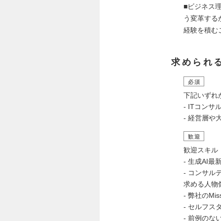
■ビジネス
う変革する
経験を積む
求められ
必須
下記いずれ
- ITコ
- 経営層
歓迎
歓迎スキル
- 生成A
- コンサル
求める人物
- 弊社のMis
- セルフ
- 前例の