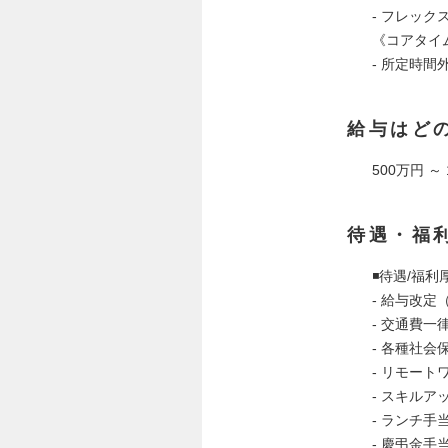
- フレック
《コアタイム
- 所定時間
給与はど
500万円 ～
待遇・福
◾️待遇/福利
- 給与改定
- 交通費一
- 各種社会
- リモー
- スキルア
- ランチ手
- 慶弔金手