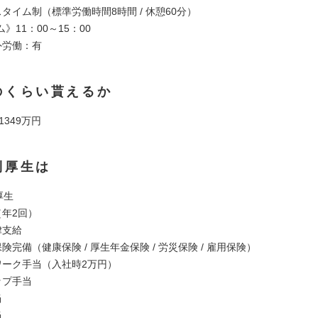
スタイム制（標準労働時間8時間 / 休憩60分）
》11：00～15：00
外労働：有
のくらい貰えるか
 1349万円
利厚生は
厚生
（年2回）
律支給
保険完備（健康保険 / 厚生年金保険 / 労災保険 / 雇用保険）
トワーク手当（入社時2万円）
ップ手当
当
当