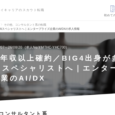
ハイキャリアのスカウト転職
初めて
その他、コンサルタント系の転職
AIスペシャリストへ｜エンタープライズ企業のAI/DXの求人情報
/07～26/08/20
求人No.YMTHC-YHC700
現年収以上確約／BIG4出身が
Iスペシャリストへ｜エンタ
業のAI/DX
コンサルタント系