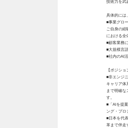
技術力を武
具体的には
■事業グロ
ご自身の経
における全
■顧客業務に
■大規模言語
■社内のA
【ポジショ
■非エンジ
キャリア体
まで明確な
す。
■「AIを
ング・プロ
■日本を代
革まで伴走