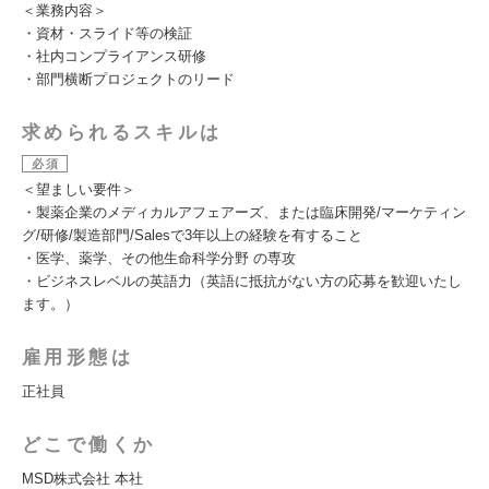
＜業務内容＞
・資材・スライド等の検証
・社内コンプライアンス研修
・部門横断プロジェクトのリード
求められるスキルは
必須
＜望ましい要件＞
・製薬企業のメディカルアフェアーズ、または臨床開発/マーケティン
グ/研修/製造部門/Salesで3年以上の経験を有すること
・医学、薬学、その他生命科学分野 の専攻
・ビジネスレベルの英語力（英語に抵抗がない方の応募を歓迎いたし
ます。）
雇用形態は
正社員
どこで働くか
MSD株式会社 本社