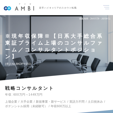
若手ハイキャリアのスカウト転職
掲載期間
26/07/29～26/08/11
※現年収保障※【日系大手総合系
東証プライム上場のコンサルファ
ーム／コンサルタントポジショ
ン】
求人No.BKDPY-010
戦略コンサルタント
年収
600万円～1449万円
上場企業
大手企業
新規事業・新サービス
英語力不問
土日祝休み
ポテンシャル採用（未経験可）
年収600万以上