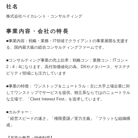
社名
株式会社ベイカレント・コンサルティング
事業内容・会社の特長
■事業内容：戦略・業務・IT領域でクライアントの事業展開を支援す
る、国内最大級の総合コンサルティングファームです。
■コンサルティング事業の売上比率：戦略コン：業務コン：ITコン＝
2：4：4になります。高付加価値化の為、DXやメタバース、サステナ
ビリティ領域にも注力しています
■事業の特徴： ワンストップ＆ニュートラル：主に大手上場企業に対
してワンストップでサービスを提供。独立系ならではのニュートラル
な立場で、「Client Interest First」を追求しています。
■カルチャー：
「経営スピードの速さ」「権限委譲／実力主義」「フラットな組織構
成」
【充実の教育・研修制度】