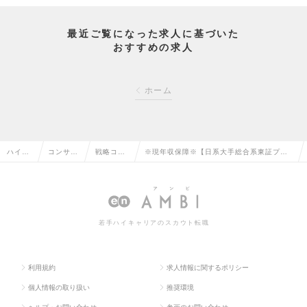
最近ご覧になった求人に基づいた
おすすめの求人
ホーム
ハイク
コンサル
戦略コン
※現年収保障※【日系大手総合系東証プラ
ラス求
タント系
サルタン
イム上場のコンサルファーム／コンサルタ
人TOP
の転職
トの転職
ントポジション】の求人情報
若手ハイキャリアのスカウト転職
利用規約
求人情報に関するポリシー
個人情報の取り扱い
推奨環境