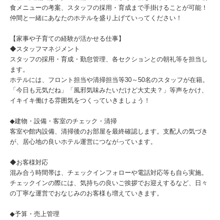
食メニューの考案、スタッフの採用・育成まで手掛けることが可能！
仲間と一緒にあなたのホテルを盛り上げていってください！
【家事や子育ての経験が活かせる仕事】
◆スタッフマネジメント
スタッフの採用・育成・勤怠管理、各セクションとの朝礼等を担当し
ます。
ホテルには、フロント担当や清掃担当等30～50名のスタッフが在籍。
「今日も元気だね」「風邪気味みたいだけど大丈夫？」等声をかけ、
イキイキ働ける雰囲気をつくっていきましょう！
◆建物・設備・客室のチェック・清掃
客室や館内設備、清掃後のお部屋を最終確認します。支配人の気づき
が、居心地の良いホテル運営につながっています。
◆お客様対応
混み合う時間帯は、チェックインフォローや電話対応等も自ら実施。
チェックインの際には、気持ちの良いご挨拶でお迎えするなど、日々
の丁寧な運営でおなじみのお客様も増えていきます。
◆予算・売上管理