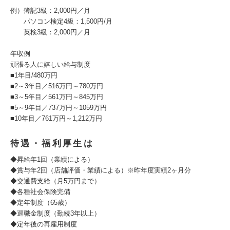
例）簿記3級：2,000円／月
パソコン検定4級：1,500円/月
英検3級：2,000円／月
年収例
頑張る人に嬉しい給与制度
■1年目/480万円
■2～3年目／516万円～780万円
■3～5年目／561万円～845万円
■5～9年目／737万円～1059万円
■10年目／761万円～1,212万円
待遇・福利厚生は
◆昇給年1回（業績による）
◆賞与年2回（店舗評価・業績による）※昨年度実績2ヶ月分
◆交通費支給（月5万円まで）
◆各種社会保険完備
◆定年制度（65歳）
◆退職金制度（勤続3年以上）
◆定年後の再雇用制度