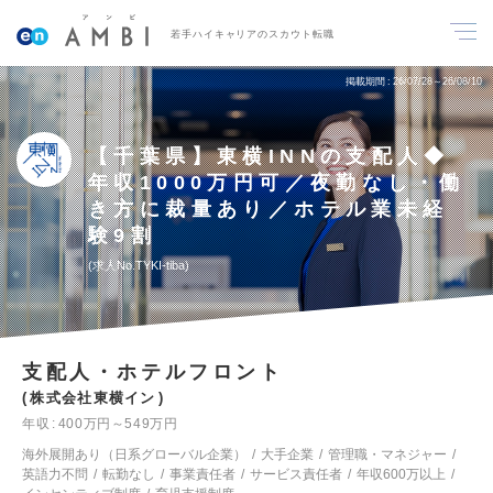
若手ハイキャリアのスカウト転職
掲載期間
26/07/28～26/08/10
【千葉県】東横INNの支配人◆
年収1000万円可／夜勤なし・働
き方に裁量あり／ホテル業未経
験9割
求人No.TYKI-tiba
支配人・ホテルフロント
株式会社東横イン
年収
400万円～549万円
海外展開あり（日系グローバル企業）
大手企業
管理職・マネジャー
英語力不問
転勤なし
事業責任者
サービス責任者
年収600万以上