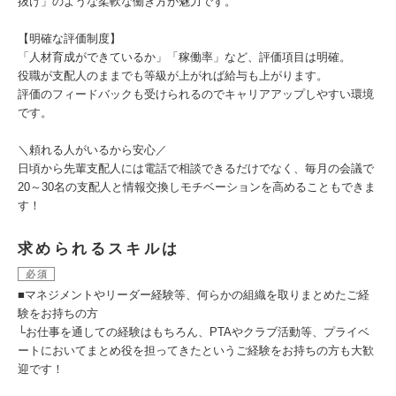
抜け」のような柔軟な働き方が魅力です。
【明確な評価制度】
「人材育成ができているか」「稼働率」など、評価項目は明確。
役職が支配人のままでも等級が上がれば給与も上がります。
評価のフィードバックも受けられるのでキャリアアップしやすい環境
です。
＼頼れる人がいるから安心／
日頃から先輩支配人には電話で相談できるだけでなく、毎月の会議で
20～30名の支配人と情報交換しモチベーションを高めることもできま
す！
求められるスキルは
必須
■マネジメントやリーダー経験等、何らかの組織を取りまとめたご経
験をお持ちの方
└お仕事を通しての経験はもちろん、PTAやクラブ活動等、プライベ
ートにおいてまとめ役を担ってきたというご経験をお持ちの方も大歓
迎です！