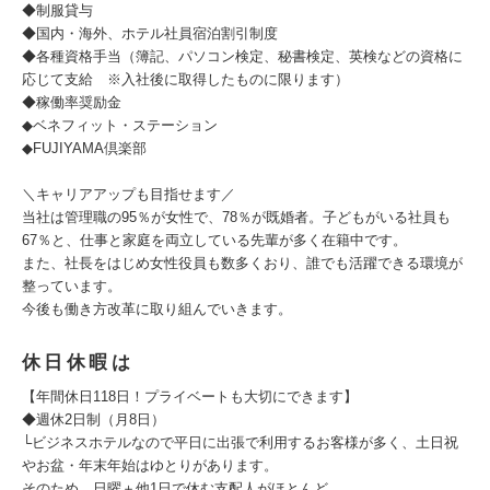
◆制服貸与
◆国内・海外、ホテル社員宿泊割引制度
◆各種資格手当（簿記、パソコン検定、秘書検定、英検などの資格に
応じて支給 ※入社後に取得したものに限ります）
◆稼働率奨励金
◆ベネフィット・ステーション
◆FUJIYAMA倶楽部
＼キャリアアップも目指せます／
当社は管理職の95％が女性で、78％が既婚者。子どもがいる社員も
67％と、仕事と家庭を両立している先輩が多く在籍中です。
また、社長をはじめ女性役員も数多くおり、誰でも活躍できる環境が
整っています。
今後も働き方改革に取り組んでいきます。
休日休暇は
【年間休日118日！プライベートも大切にできます】
◆週休2日制（月8日）
└ビジネスホテルなので平日に出張で利用するお客様が多く、土日祝
やお盆・年末年始はゆとりがあります。
そのため、日曜＋他1日で休む支配人がほとんど。