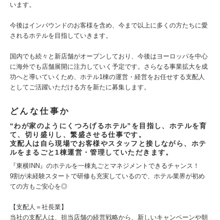
います。
今後はインバウンドのお客様を含め、今まで以上に多くの方たちに愛
されるホテルを目指していきます。
国内でも続々と新店舗がオープンしており、今後はヨーロッパを中心
に海外でも店舗展開に注力していく予定です。さらなる事業拡大を成
功へと導いていくため、ホテル1棟の運営・経営をお任せする支配人
としてご活躍いただける方を新たに募集します。
どんな仕事か
“わが家のようにくつろげるホテル”を目指し、ホテルを育
て、切り盛りし、繁盛させる仕事です。
支配人は自ら現場でお客様やスタッフと接しながら、ホテ
ルをまるごと1棟運営・管理していただきます。
『東横INN』のホテルを一棟丸ごとマネジメントできるチャンス！
9割が未経験スタートで研修も充実しているので、ホテル業界が初め
ての方もご安心を◎
【支配人＝社長業】
当社の支配人は、担当店舗の経営戦略から、新しいキャンペーンや朝