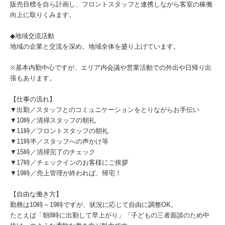
販売目標を自ら計画し、フロントスタッフと連携しながら客室の稼働
向上に取りくみます。
◆地域交流活動
地域の企業と交流を深め、地域全体を盛り上げています。
※基本内勤中心ですが、エリア内会議や営業活動での外出や日帰り出
張もあります。
【仕事の流れ】
▼出勤／スタッフとのコミュニケーションをとりながらお手伝い
▼10時／清掃スタッフの朝礼
▼11時／フロントスタッフの朝礼
▼11時半／スタッフへの声かけ等
▼15時／清掃完了のチェック
▼17時／チェックインのお客様にご挨拶
▼19時／売上管理が終われば、帰宅！
【自由な働き方】
勤務は10時～19時ですが、状況に応じて自由に調整OK。
たとえば「朝8時に出勤して早上がり」「子どもの三者面談のため中