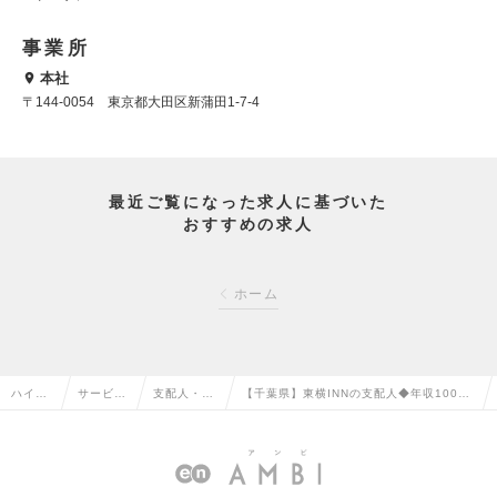
事業所
本社
〒144-0054 東京都大田区新蒲田1-7-4
最近ご覧になった求人に基づいた
おすすめの求人
ホーム
ハイク
サービ
支配人・ホ
【千葉県】東横INNの支配人◆年収1000万
ラス求
ス・流通
テルフロン
円可／夜勤なし・働き方に裁量あり／ホテ
人TOP
系の転職
トの転職
ル業未経験9割の求人情報