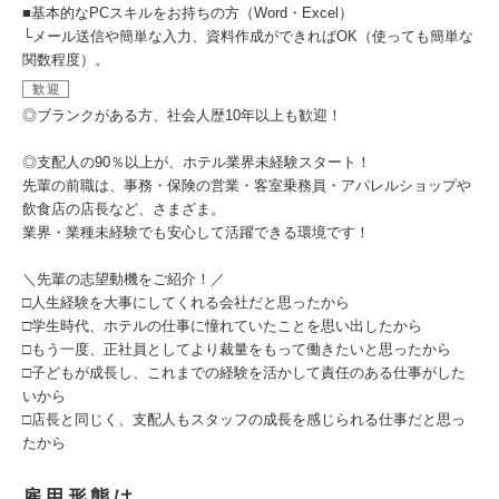
■基本的なPCスキルをお持ちの方（Word・Excel）
└メール送信や簡単な入力、資料作成ができればOK（使っても簡単な
関数程度）。
歓迎
◎ブランクがある方、社会人歴10年以上も歓迎！
◎支配人の90％以上が、ホテル業界未経験スタート！
先輩の前職は、事務・保険の営業・客室乗務員・アパレルショップや
飲食店の店長など、さまざま。
業界・業種未経験でも安心して活躍できる環境です！
＼先輩の志望動機をご紹介！／
□人生経験を大事にしてくれる会社だと思ったから
□学生時代、ホテルの仕事に憧れていたことを思い出したから
□もう一度、正社員としてより裁量をもって働きたいと思ったから
□子どもが成長し、これまでの経験を活かして責任のある仕事がした
いから
□店長と同じく、支配人もスタッフの成長を感じられる仕事だと思っ
たから
雇用形態は