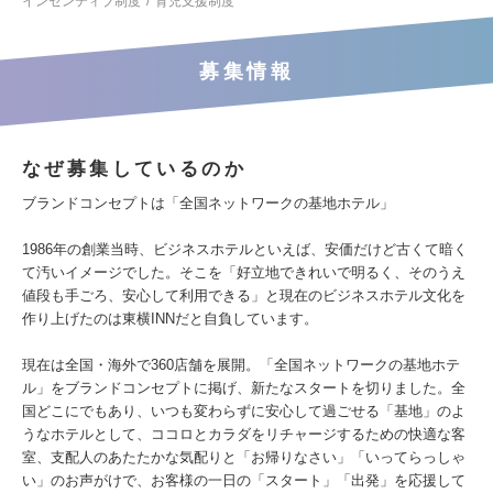
インセンティブ制度
育児支援制度
募集情報
なぜ募集しているのか
ブランドコンセプトは「全国ネットワークの基地ホテル」
1986年の創業当時、ビジネスホテルといえば、安価だけど古くて暗く
て汚いイメージでした。そこを「好立地できれいで明るく、そのうえ
値段も手ごろ、安心して利用できる」と現在のビジネスホテル文化を
作り上げたのは東横INNだと自負しています。
現在は全国・海外で360店舗を展開。「全国ネットワークの基地ホテ
ル」をブランドコンセプトに掲げ、新たなスタートを切りました。全
国どこにでもあり、いつも変わらずに安心して過ごせる「基地」のよ
うなホテルとして、ココロとカラダをリチャージするための快適な客
室、支配人のあたたかな気配りと「お帰りなさい」「いってらっしゃ
い」のお声がけで、お客様の一日の「スタート」「出発」を応援して