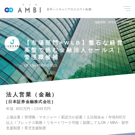
若手ハイキャリアのスカウト転職
掲載期間
26/07/27～26/08/09
【市場部門×WLB】盤石な経営
基盤で挑む金融法人セールス｜
管理職候補
求人No.PNCRQ-010
法人営業（金融）
日本証券金融株式会社
年収
650万円～1049万円
上場企業
管理職・マネジャー
英語力が必要
土日祝休み
年収600万
以上
フレックス勤務
リモートワーク可能
副業してもOK
MBA・留学
支援制度
育児支援制度