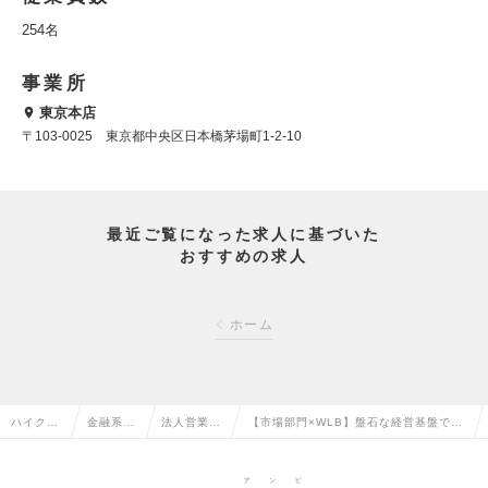
254名
事業所
東京本店
〒103-0025 東京都中央区日本橋茅場町1-2-10
最近ご覧になった求人に基づいた
おすすめの求人
ホーム
ハイクラ
金融系専
法人営業
【市場部門×WLB】盤石な経営基盤で挑
ス求人T
門職の転
（金融）の
む金融法人セールス｜管理職候補の求人