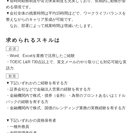
▼短時間勤務制度や育児休業制度も充実しており、長期的に勤務が望
める環境です。
▼会社全体の残業時間は平均15時間ほどで、ワークライフバランスを
整えながらのキャリア形成が可能です。
なお、部署によって残業時間は増減いたします。
求められるスキルは
必須
・Word、Excelを業務で活用したご経験
・TOEIC L&R 730点以上で、英文メールのやり取りにも対応可能な英
語力
歓迎
▼下記いずれかのご経験を有する方
・証券会社などで金融法人営業の経験を有する方
・金融機関内で株式・債券（金利）・為替のフロントあるいはミドル
バックの経験を有する方
・金融機関内で株式、国債のレンディング業務の実務経験を有する方
▼下記いずれかの資格保有者
・一種外務員
・内部管理責任者