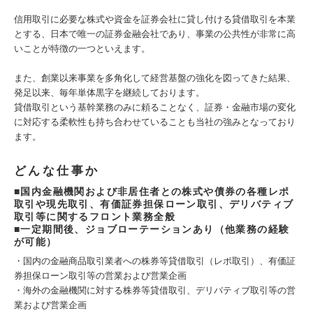
信用取引に必要な株式や資金を証券会社に貸し付ける貸借取引を本業
とする、日本で唯一の証券金融会社であり、事業の公共性が非常に高
いことが特徴の一つといえます。
また、創業以来事業を多角化して経営基盤の強化を図ってきた結果、
発足以来、毎年単体黒字を継続しております。
貸借取引という基幹業務のみに頼ることなく、証券・金融市場の変化
に対応する柔軟性も持ち合わせていることも当社の強みとなっており
ます。
どんな仕事か
■国内金融機関および非居住者との株式や債券の各種レポ
取引や現先取引、有価証券担保ローン取引、デリバティブ
取引等に関するフロント業務全般
■一定期間後、ジョブローテーションあり（他業務の経験
が可能）
・国内の金融商品取引業者への株券等貸借取引（レポ取引）、有価証
券担保ローン取引等の営業および営業企画
・海外の金融機関に対する株券等貸借取引、デリバティブ取引等の営
業および営業企画