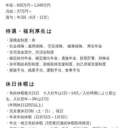
年収：650万円～1,049万円
月給：37万円～
賞与：年2回（6月・12月）
待遇・福利厚生は
・退職金制度：有
・社会保険：雇用保険、 労災保険、 健康保険、 厚生年金
・住宅資金貸付、共済会制度
・確定給付年金、確定拠出年金、遺族年金、財形貯蓄、持株会
・永年勤続表彰制度、資格取得支援制度、自己啓発支援制度
・家族手当、残業手当、通勤手当、食事手当
休日休暇は
・有給休暇最大21日 ※入社年は1日～14日／入社時期により異な
る。入社翌年～3年は17日
（年間休日120日以上）
・完全週休2日制（土・日）、祝日
・年末年始休暇（12月31日～1月3日）
・年次・積立有給休暇（5営業日連続休暇取得推奨）