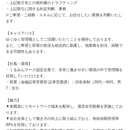
・上記取引先との契約書のドラフティング
・上記取引に関する約定判断、事務
※ご希望・ご経験・スキルに応じて、お任せしたい業務を判断いたし
ます。
【キャリアパス】
ゆくゆく管理職としてご活躍いただくことを期待しております。
また、ご希望と部署の状況を総合的に勘案し、他業務を担当、経験で
きる可能性もあります。
【社風・環境】
・くるみんマーク認定企業で、非常に働きやすい環境の中で管理職を
目指していただけます。
・部署（金融証券営業部 証券営業課）：10名体制（20代～40代、男
7：女3）
【魅力】
▼各職員にリモートワーク端末を配布し、適宜在宅勤務を実施してお
ります。
▼会社全体として働き方の向上に取り組んでおり、有給休暇所得率
80%を目指しております。