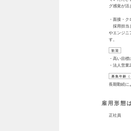
グ感覚が活
・面接・ク
採用担当と
やエンジニ
す。
歓迎
・高い目標
・法人営業
募集年齢（
長期勤続に
雇用形態
正社員