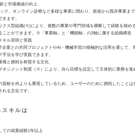
経験と市場価値の向上
テック、オンライン診療など多様な事業に関わり、新規から既存事業ま
できます。
リクス型組織(※)により、複数の事業や専門領域を横断して経験を積め
ることができます。※「事業軸」と「機能軸」の2軸に属する組織構造
スキル習得と実践
IT企業との共同プロジェクトやAI・機械学習の積極的な活用を通じて、
グ手法を学び実践できます。
量権と挑戦を称賛する文化
マネジメント制度（※）により、自ら目標を設定して主体的に業務を進
の貢献を何よりも重視しているため、ユーザーのために挑戦したことは
される文化です。
るスキルは
しての就業経験1年以上