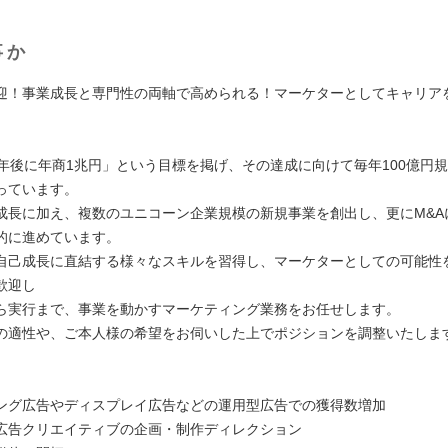
事か
迎！事業成長と専門性の両軸で高められる！マーケターとしてキャリア
0年後に年商1兆円」という目標を掲げ、その達成に向けて毎年100億円
っています。
成長に加え、複数のユニコーン企業規模の新規事業を創出し、更にM&A
的に進めています。
自己成長に直結する様々なスキルを習得し、マーケターとしての可能性
歓迎し
ら実行まで、事業を動かすマーケティング業務をお任せします。
の適性や、ご本人様の希望をお伺いした上でポジションを調整いたしま
ング広告やディスプレイ広告などの運用型広告での獲得数増加
広告クリエイティブの企画・制作ディレクション