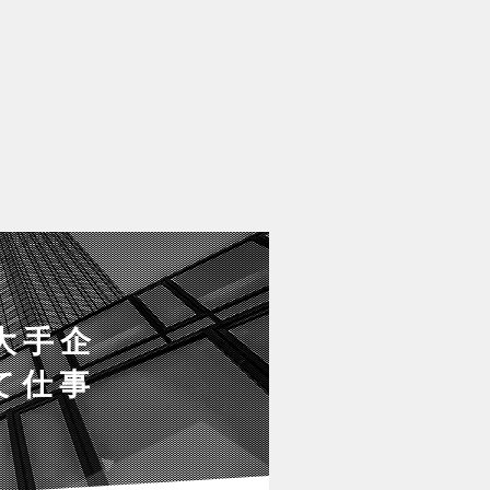
大手企
って仕事