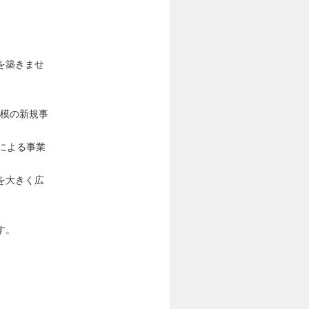
を築きませ
規模の新規事
による事業
を大きく広
す。