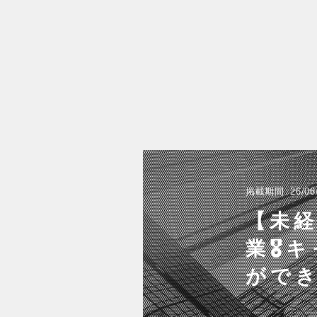
掲載期間
26/06
【未経
業🎖
ができ