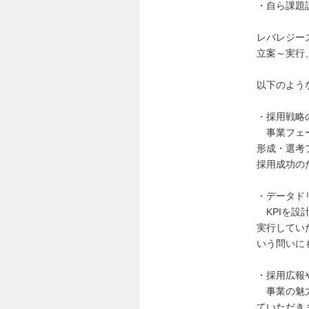
・自ら課題
レバレジー
立案～実行
以下のよう
・採用戦略
事業フェー
形成・選考
採用成功の
・データド
KPIを設
実行してい
いう問いに
・採用広報
事業の魅力
ていただき