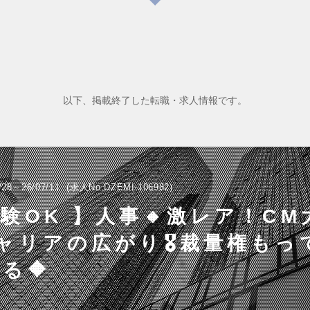
以下、掲載終了した転職・求人情報です。
/28～26/07/11
求人No.DZEMI-106982
験OK 】人事🔸激レア！CM
️キャリアの広がり🎖️裁量権も
る🔶