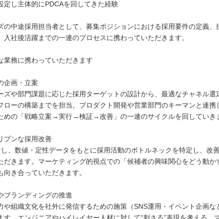
設定し主体的にPDCAを回してきた経験
ズの中途採用担当者として、募集ポジションにおける採用要件の定義、
、入社後活躍までの一連のプロセスに携わっていただきます。
な業務に携わっていただきます
の企画・立案
ズや部門課題に応じた採用ターゲットの設計から、最適なチャネル選
フローの構築までを担当。プロダクト開発や営業部門のキーマンと連携
ための「戦略立案→実行→検証→改善」の一連のサイクルを回していき
リブンな採用改善
計し、数値・定性データをもとに採用活動のボトルネックを特定し、改
ただきます。マーケティング的視点での「候補者の興味関心をどう動か
も向き合っていただきます。
やブランディングの推進
や組織文化を社外に発信するための施策（SNS運用・イベント企画な
ます。エンジニアやハイレイヤー人材に対して“刺さる”表現を考える、