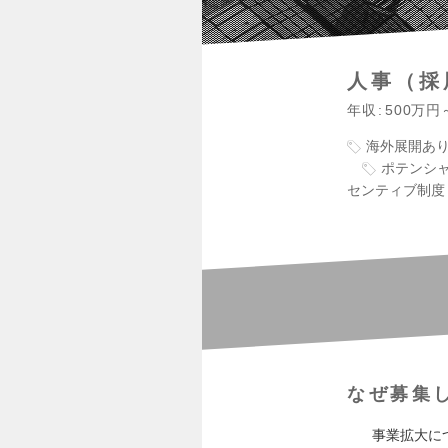
人事（採
年収
500万円
海外展開あ
ポテンシ
センティブ制度
なぜ募集
事業拡大に