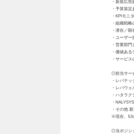
・新規広告
・予算策定
・KPIモ
・組織戦略
・潜在／顕
・ユーザー
・営業部門
・価値ある
・サービス
◎担当サー
・レバテッ
・レバウェ
・ハタラク
・NALYSY
・その他 
※現在、5
◎当ポジシ