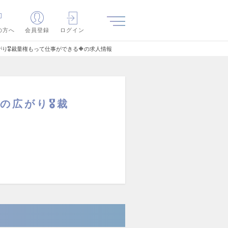
の方へ
会員登録
ログイン
がり🎖️裁量権もって仕事ができる🔶の求人情報
広がり🎖️裁