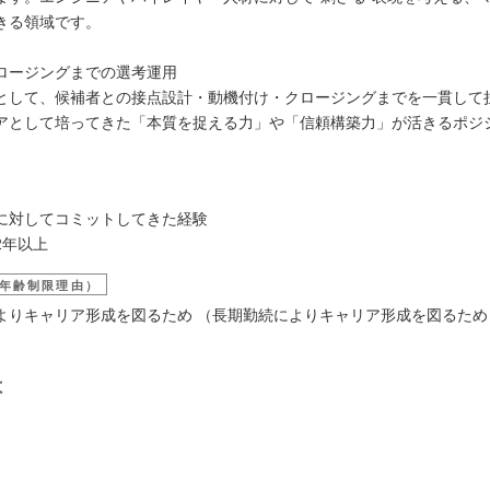
きる領域です。
ロージングまでの選考運用
して、候補者との接点設計・動機付け・クロージングまでを一貫して
アとして培ってきた「本質を捉える力」や「信頼構築力」が活きるポジ
に対してコミットしてきた経験
2年以上
年齢制限理由）
よりキャリア形成を図るため （長期勤続によりキャリア形成を図るため
は