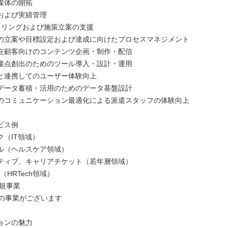
媒体の開拓
および実績管理
ニタリングおよび施策立案の支援
の立案や目標設定および達成に向けたプロセスマネジメント
在顧客向けのコンテンツ企画・制作・配信
接点創出のためのツール導入・設計・運用
と連携してのユーザー体験向上
データ蓄積・活用のためのデータ基盤設計
のコミュニケーション最適化による派遣スタッフの体験向上
ビス例
ク（IT領域）
ル（ヘルスケア領域）
ティブ、キャリアチケット（若年層領域）
S（HRTech領域）
新規事業
3の事業がございます
ョンの魅力