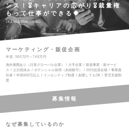
ンス！🎖️キャリアの広がり🎖️裁量権
もって仕事ができる🔶
求人No.DZEMI-106982
マーケティング・販促企画
年収
500万円～749万円
海外展開あり（日系グローバル企業）
大手企業
新規事業・新サービ
ス
土日祝休み
ポテンシャル採用（未経験可）
20代役員在籍
事業責
任者
年収600万以上
インセンティブ制度
副業してもOK
育児支援制
度
募集情報
なぜ募集しているのか