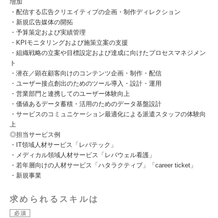
増加
・配信する広告クリエイティブの企画・制作ディレクション
・新規広告媒体の開拓
・予算策定および実績管理
・KPIモニタリングおよび施策立案の支援
・組織戦略の立案や目標設定および達成に向けたプロセスマネジメン
ト
・潜在／顕在顧客向けのコンテンツ企画・制作・配信
・ユーザー接点創出のためのツール導入・設計・運用
・営業部門と連携してのユーザー体験向上
・価値あるデータ蓄積・活用のためのデータ基盤設計
・サービスのコミュニケーション最適化による派遣スタッフの体験向
上
◎担当サービス例
・IT領域人材サービス「レバテック」
・メディカル領域人材サービス「レバウェル看護」
・若年層向けの人材サービス「ハタラクティブ」「career ticket」
・新規事業
求められるスキルは
必須