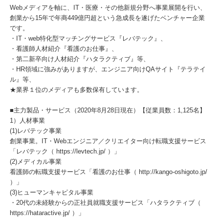
Webメディアを軸に、IT・医療・その他新規分野へ事業展開を行い、
創業から15年で年商449億円超という急成長を遂げたベンチャー企業
です。
・IT・web特化型マッチングサービス『レバテック』、
・看護師人材紹介『看護のお仕事』、
・第二新卒向け人材紹介『ハタラクティブ』等、
・HR領域に強みがありますが、エンジニア向けQAサイト『テラテイ
ル』等、
★業界１位のメディアも多数保有しています。
■主力製品・サービス（2020年8月28日現在）【従業員数：1,125名】
1）人材事業
(1)レバテック事業
創業事業。IT・Webエンジニア／クリエイター向け転職支援サービス
「レバテック（ https://levtech.jp/ ）」
(2)メディカル事業
看護師の転職支援サービス「看護のお仕事（ http://kango-oshigoto.jp/
）」
(3)ヒューマンキャピタル事業
・20代の未経験からの正社員就職支援サービス「ハタラクティブ（
https://hataractive.jp/ ）」