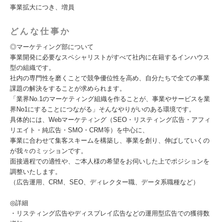
事業拡大につき、増員
どんな仕事か
◎マーケティング部について
事業開発に必要なスペシャリストがすべて社内に在籍するインハウス
型の組織です。
社内の専門性を磨くことで競争優位性を高め、自分たちで全ての事業
課題の解決をすることが求められます。
「業界No.1のマーケティング組織を作ることが、事業やサービスを業
界No1にすることにつながる」そんなやりがいのある環境です。
具体的には、Webマーケティング（SEO・リスティング広告・アフィ
リエイト・純広告・SMO・CRM等）を中心に、
事業に合わせて集客スキームを構築し、事業を創り、伸ばしていくの
が我々のミッションです。
面接過程での適性や、ご本人様の希望をお伺いした上でポジションを
調整いたします。
（広告運用、CRM、SEO、ディレクター職、データ系職種など）
◎詳細
・リスティング広告やディスプレイ広告などの運用型広告での獲得数