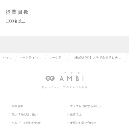
従業員数
1000名以上
ハイク
マーケティン
マーケティ
【未経験OK】大手で企画積むチャ
ラス求
グ・販促企画・
ング・販促
ンス！🎖️キャリアの広がり🎖️裁量権も
人TOP
商品開発系の転
企画の転職
って仕事ができる🔶の求人情報
職
若手ハイキャリアのスカウト転職
利用規約
求人情報に関するポリシー
個人情報の取り扱い
推奨環境
ヘルプ・お問い合わせ
参画のお問い合わせ