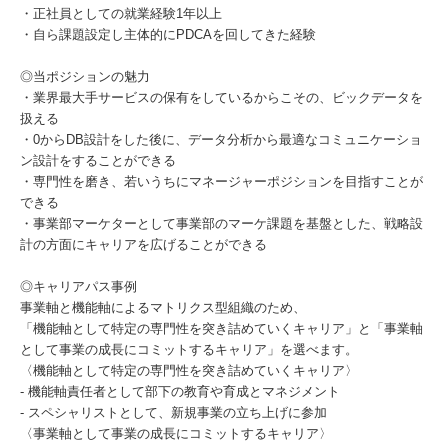
・正社員としての就業経験1年以上
・自ら課題設定し主体的にPDCAを回してきた経験
◎当ポジションの魅力
・業界最大手サービスの保有をしているからこその、ビックデータを
扱える
・0からDB設計をした後に、データ分析から最適なコミュニケーショ
ン設計をすることができる
・専門性を磨き、若いうちにマネージャーポジションを目指すことが
できる
・事業部マーケターとして事業部のマーケ課題を基盤とした、戦略設
計の方面にキャリアを広げることができる
◎キャリアパス事例
事業軸と機能軸によるマトリクス型組織のため、
「機能軸として特定の専門性を突き詰めていくキャリア」と「事業軸
として事業の成長にコミットするキャリア」を選べます。
〈機能軸として特定の専門性を突き詰めていくキャリア〉
- 機能軸責任者として部下の教育や育成とマネジメント
- スペシャリストとして、新規事業の立ち上げに参加
〈事業軸として事業の成長にコミットするキャリア〉