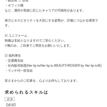
・副店長 → 店長
・オフィス職
など、適性や実績に応じたキャリアの可能性があります。
努力とホスピタリティを大切にする姿勢が、評価につながる環境で
す。
☑︎ ユニフォーム
制服は支給となりますのでご安心ください。
※靴のみ、ご自身でご用意をお願いいたします。
☑︎ 福利厚生
・交通費支給
・社内販売制度(Her lip to/Her lip to BEAUTY/ROSIER by Her lip to等)
・ランチ代一部支給
皆さまからのご応募を、心よりお待ちしております。
求められるスキルは
必須
【必須】