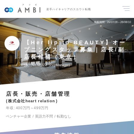
若手ハイキャリアのスカウト転職
掲載期間
26/07/28～26/08/10
【Her lip to BEAUTY】オー
プニングスタッフ募集｜店長/副
店長候補（東京）
求人No.NEJZZ-ShopManager
店長・販売・店舗管理
株式会社heart relation
年収
400万円～499万円
ベンチャー企業
英語力不問
転勤なし