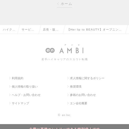
ホーム
ハイクラ
サービ
店長・販
【Her lip to BEAUTY】オープニング
ス求人T
ス・流通
売・店舗管
スタッフ募集｜店長/副店長候補（東
OP
系の転職
理の転職
京）の求人情報
若手ハイキャリアのスカウト転職
利用規約
求人情報に関するポリシー
個人情報の取り扱い
推奨環境
ヘルプ・お問い合わせ
参画のお問い合わせ
サイトマップ
エン会社概要
©
en Inc.