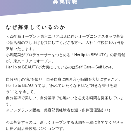
募集情報
なぜ募集しているのか
＜26年秋オープン＞東京エリア出店に伴いオープニングスタッフ募集
◇新店舗の立ち上げを共にしてくださる方へ、入社半年後に10万円を
支給いたします。
小嶋陽菜がプロデューサーをつとめる「Her lip to BEAUTY」の新店舗
が、東京エリアにオープン。
Her lip to BEAUTYが大切にしているのはSelf Care＝Self Love。
自分だけの“私”を知り、自分自身に向き合う時間を大切にすること。
Her lip to BEAUTYでは、“触れていたくなる肌”と“好きな香りを纏
う”ことを通して、
自分基準で美しい、自分基準で心地いいと思える瞬間を提案していま
す。
※フレグランス販売、美容部員経験者歓迎（条件面優遇あり）
今回募集するのは、新しくオープンする店舗を一緒に育ててくださる
店長／副店長候補ポジションです。