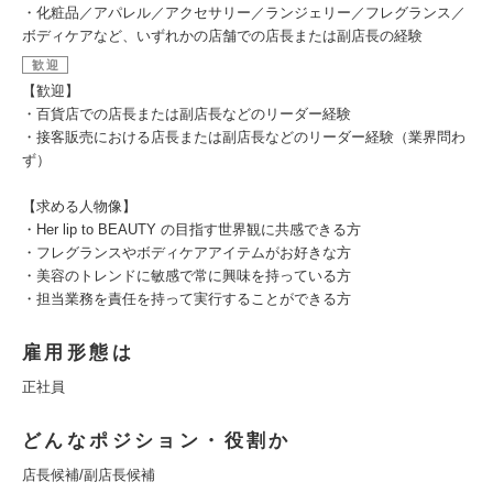
・化粧品／アパレル／アクセサリー／ランジェリー／フレグランス／
ボディケアなど、いずれかの店舗での店長または副店長の経験
歓迎
【歓迎】
・百貨店での店長または副店長などのリーダー経験
・接客販売における店長または副店長などのリーダー経験（業界問わ
ず）
【求める人物像】
・Her lip to BEAUTY の目指す世界観に共感できる方
・フレグランスやボディケアアイテムがお好きな方
・美容のトレンドに敏感で常に興味を持っている方
・担当業務を責任を持って実行することができる方
雇用形態は
正社員
どんなポジション・役割か
店長候補/副店長候補