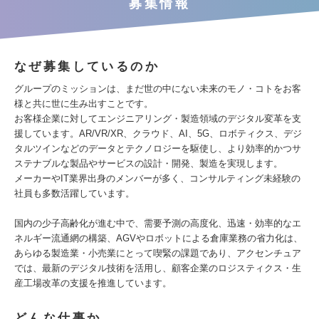
募集情報
なぜ募集しているのか
グループのミッションは、まだ世の中にない未来のモノ・コトをお客
様と共に世に生み出すことです。
お客様企業に対してエンジニアリング・製造領域のデジタル変革を支
援しています。AR/VR/XR、クラウド、AI、5G、ロボティクス、デジ
タルツインなどのデータとテクノロジーを駆使し、より効率的かつサ
ステナブルな製品やサービスの設計・開発、製造を実現します。
メーカーやIT業界出身のメンバーが多く、コンサルティング未経験の
社員も多数活躍しています。
国内の少子高齢化が進む中で、需要予測の高度化、迅速・効率的なエ
ネルギー流通網の構築、AGVやロボットによる倉庫業務の省力化は、
あらゆる製造業・小売業にとって喫緊の課題であり、アクセンチュア
では、最新のデジタル技術を活用し、顧客企業のロジスティクス・生
産工場改革の支援を推進しています。
どんな仕事か