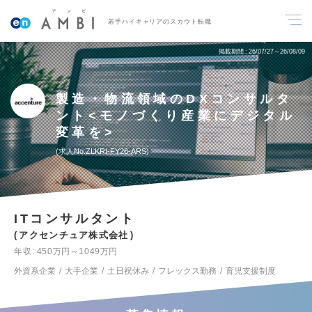
若手ハイキャリアのスカウト転職
掲載期間
26/07/27～26/08/09
製造・物流領域のDXコンサルタ
ント<モノづくり産業にデジタル
変革を>
求人No.ZLKRI-FY26-ARS
ITコンサルタント
アクセンチュア株式会社
年収
450万円～1049万円
外資系企業
大手企業
土日祝休み
フレックス勤務
育児支援制度