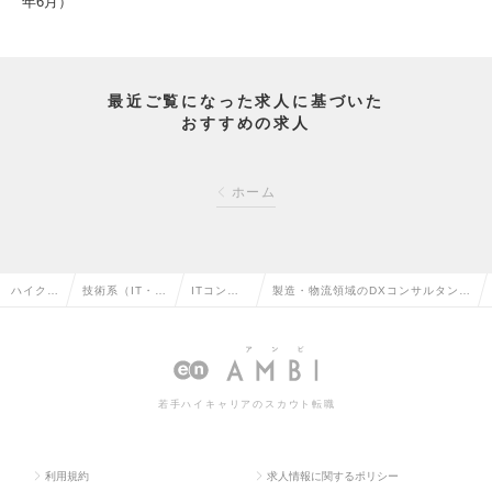
年6月）
最近ご覧になった求人に基づいた
おすすめの求人
ホーム
ハイクラ
技術系（IT・W
ITコンサ
製造・物流領域のDXコンサルタント
ス求人T
eb・通信系）
ルタント
<モノづくり産業にデジタル変革を>
OP
の転職
の転職
の求人情報
若手ハイキャリアのスカウト転職
利用規約
求人情報に関するポリシー