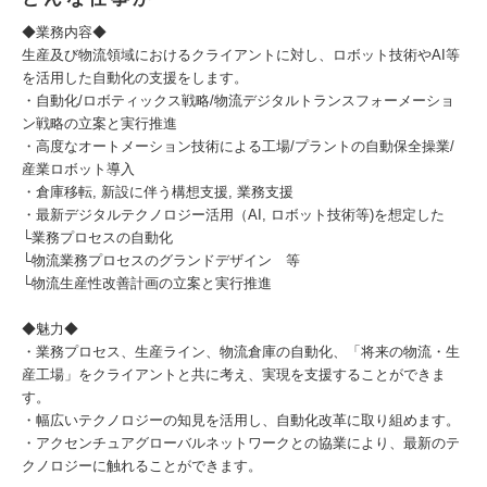
◆業務内容◆
生産及び物流領域におけるクライアントに対し、ロボット技術やAI等
を活用した自動化の支援をします。
・自動化/ロボティックス戦略/物流デジタルトランスフォーメーショ
ン戦略の立案と実行推進
・高度なオートメーション技術による工場/プラントの自動保全操業/
産業ロボット導入
・倉庫移転, 新設に伴う構想支援, 業務支援
・最新デジタルテクノロジー活用（AI, ロボット技術等)を想定した
└業務プロセスの自動化
└物流業務プロセスのグランドデザイン 等
└物流生産性改善計画の立案と実行推進
◆魅力◆
・業務プロセス、生産ライン、物流倉庫の自動化、「将来の物流・生
産工場」をクライアントと共に考え、実現を支援することができま
す。
・幅広いテクノロジーの知見を活用し、自動化改革に取り組めます。
・アクセンチュアグローバルネットワークとの協業により、最新のテ
クノロジーに触れることができます。