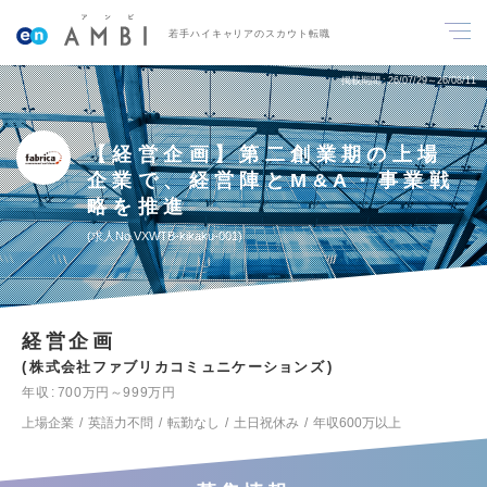
若手ハイキャリアのスカウト転職
掲載期間
26/07/29～26/08/11
【経営企画】第二創業期の上場
企業で、経営陣とM&A・事業戦
略を推進
求人No.VXWTB-kikaku-001
経営企画
株式会社ファブリカコミュニケーションズ
年収
700万円～999万円
上場企業
英語力不問
転勤なし
土日祝休み
年収600万以上