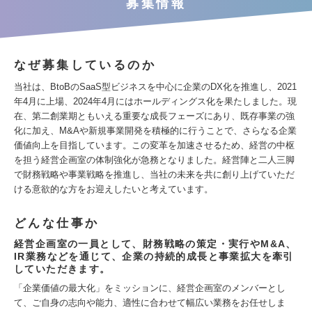
募集情報
なぜ募集しているのか
当社は、BtoBのSaaS型ビジネスを中心に企業のDX化を推進し、2021
年4月に上場、2024年4月にはホールディングス化を果たしました。現
在、第二創業期ともいえる重要な成長フェーズにあり、既存事業の強
化に加え、M&Aや新規事業開発を積極的に行うことで、さらなる企業
価値向上を目指しています。この変革を加速させるため、経営の中枢
を担う経営企画室の体制強化が急務となりました。経営陣と二人三脚
で財務戦略や事業戦略を推進し、当社の未来を共に創り上げていただ
ける意欲的な方をお迎えしたいと考えています。
どんな仕事か
経営企画室の一員として、財務戦略の策定・実行やM&A、
IR業務などを通じて、企業の持続的成長と事業拡大を牽引
していただきます。
「企業価値の最大化」をミッションに、経営企画室のメンバーとし
て、ご自身の志向や能力、適性に合わせて幅広い業務をお任せしま