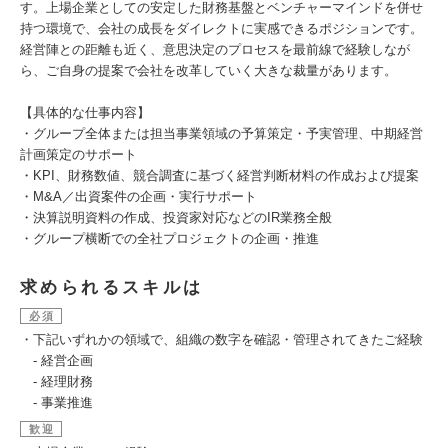
す。上場企業としての安定した財務基盤とベンチャーマインドを併せ
持つ環境で、会社の成長をダイレクトに実感できるポジションです。
経営陣との距離も近く、意思決定のプロセスを最前線で経験しなが
ら、ご自身の提案で会社を改革していく大きな裁量があります。
【具体的な仕事内容】
・グループ全体または担当事業領域の予算策定・予実管理、中期経営
計画策定のサポート
・KPI、財務数値、競合調査に基づく経営判断材料の作成および提案
・M&A／出資案件の企画・実行サポート
・決算説明資料の作成、投資家対応などのIR業務全般
・グループ横断での全社プロジェクトの企画・推進
求められるスキルは
必須
・下記いずれかの領域で、組織の数字を確認・管理されてきたご経験
- 経営企画
- 経理財務
- 事業推進
歓迎