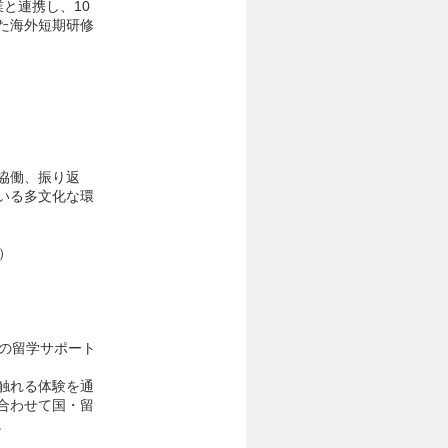
と連携し、10
た海外短期研修
協働、振り返
いる多文化な環
）
的の留学サポート
触れる体験を通
合わせて国・留
。