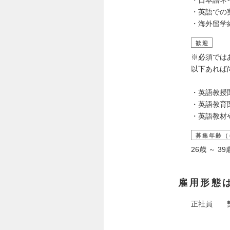
・英語での
・海外留学
歓迎
※必須では
以下あれば
・英語教授関
・英語教育
・英語教材
募集年齢（
26歳 ～ 
雇用形態
正社員 契