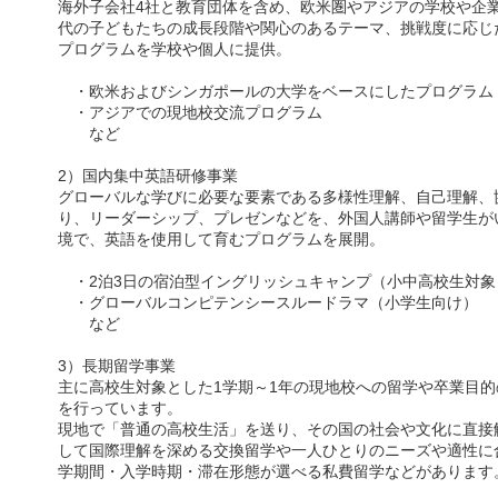
海外子会社4社と教育団体を含め、欧米圏やアジアの学校や企業
代の子どもたちの成長段階や関心のあるテーマ、挑戦度に応じ
プログラムを学校や個人に提供。
・欧米およびシンガポールの大学をベースにしたプログラム
・アジアでの現地校交流プログラム
など
2）国内集中英語研修事業
グローバルな学びに必要な要素である多様性理解、自己理解、
り、リーダーシップ、プレゼンなどを、外国人講師や留学生が
境で、英語を使用して育むプログラムを展開。
・2泊3日の宿泊型イングリッシュキャンプ（小中高校生対象
・グローバルコンピテンシースルードラマ（小学生向け）
など
3）長期留学事業
主に高校生対象とした1学期～1年の現地校への留学や卒業目
を行っています。
現地で「普通の高校生活」を送り、その国の社会や文化に直接
して国際理解を深める交換留学や一人ひとりのニーズや適性に
学期間・入学時期・滞在形態が選べる私費留学などがあります