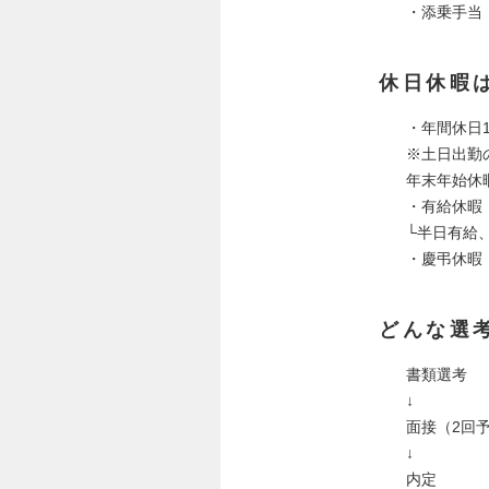
・添乗手当
休日休暇
・年間休日1
※土日出勤
年末年始休
・有給休暇
└半日有給
・慶弔休暇
どんな選
書類選考
↓
面接（2回
↓
内定