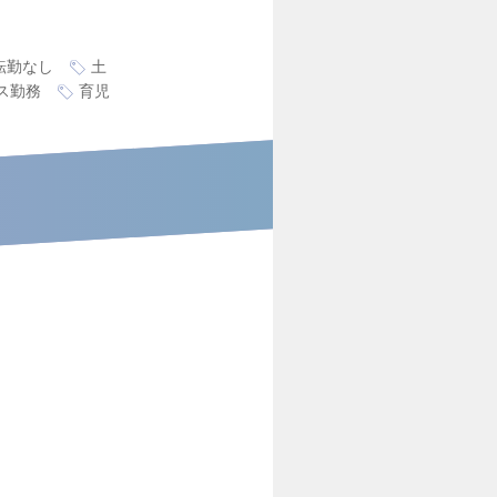
転勤なし
土
ス勤務
育児