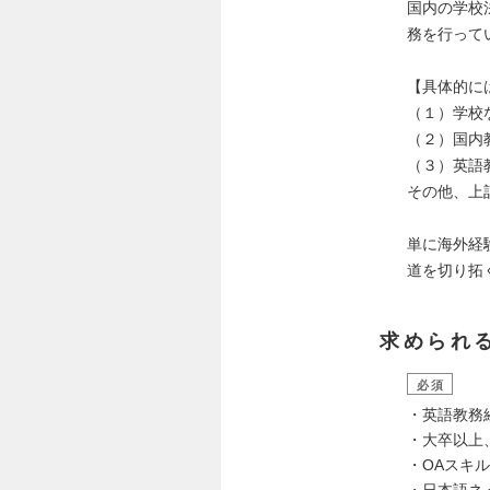
国内の学校
務を行って
【具体的に
（１）学校
（２）国内
（３）英語
その他、上
単に海外経
道を切り拓
求められ
必須
・英語教務
・大卒以上
・OAスキ
・日本語ネ