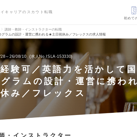
ハイキャリアのスカウト転職
初めて
講師・教師・インストラクターの転職
ログラムの設計・運営に携われる★土日祝休み／フレックスの求人情報
/28～26/08/10
求人No.ISLA-153330
未経験可／英語力を活かして
ログラムの設計・運営に携わ
祝休み／フレックス
師・インストラクター