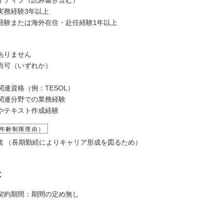
実務経験3年以上
経験または海外在住・赴任経験1年以上
ありません
尚可（いずれか）
連資格（例：TESOL）
関連分野での業務経験
やテキスト作成経験
年齢制限理由）
39歳 （長期勤続によりキャリア形成を図るため）
は
約期間：期間の定め無し