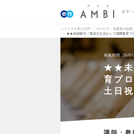
若手
ハイクラス求人TOP
サービス・流通系の転職
★★未経験可／英語力を活かして国際教育プ
掲載期間
26/07
★★
育プ
土日
講師・教