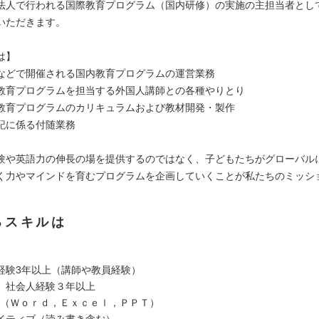
法人で行われる国際教育プログラム（国内研修）の実施の主担当者とし
いただきます。
は】
などで開催される国内教育プログラムの運営業務
教育プログラムを担当する外国人講師との各種やりとり
教育プログラムのカリキュラムおよび教材開発・製作
記に係る付随業務
験や英語力の伸長の場を提供するのではなく、子どもたちがグローバル
く力やマインドを育むプログラムを企画していくことが私たちのミッシ
るスキルは
経験3年以上（講師や教員経験）
、社会人経験３年以上
ル（Ｗｏｒｄ，Ｅｘｃｅｌ，ＰＰＴ）
イティブ（読み書き含む）