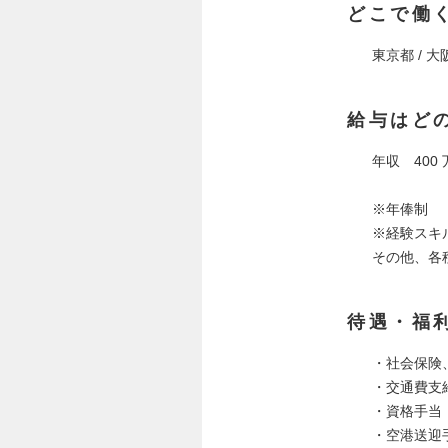
どこで働
東京都 / 大
給与はど
年収 400 
※年俸制
※経験スキ
その他、各
待遇・福
・社会保険
・交通費支
・資格手当
・空港送迎