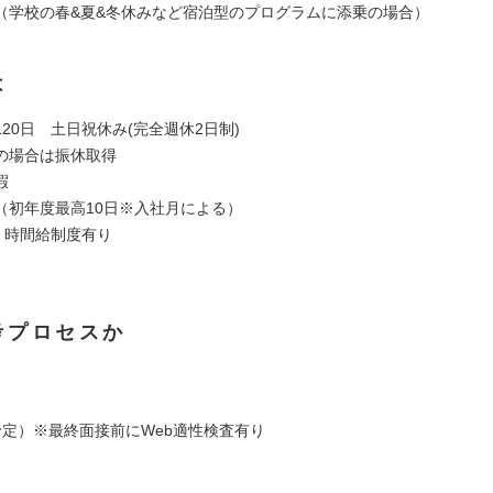
（学校の春&夏&冬休みなど宿泊型のプログラムに添乗の場合）
は
20日 土日祝休み(完全週休2日制)
の場合は振休取得
暇
（初年度最高10日※入社月による）
、時間給制度有り
考プロセスか
予定）※最終面接前にWeb適性検査有り