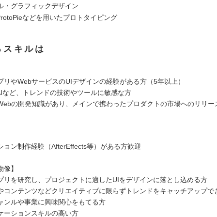
ル・グラフィックデザイン
やProtoPieなどを用いたプロトタイピング
るスキルは
プリやWebサービスのUIデザインの経験がある方（5年以上）
、AIなど、トレンドの技術やツールに敏感な方
Webの開発知識があり、メインで携わったプロダクトの市場へのリリー
ョン制作経験（AfterEffects等）がある方歓迎
物像】
プリを研究し、プロジェクトに適したUIをデザインに落とし込める方
やコンテンツなどクリエイティブに限らずトレンドをキャッチアップで
ャンルや事業に興味関心をもてる方
ケーションスキルの高い方