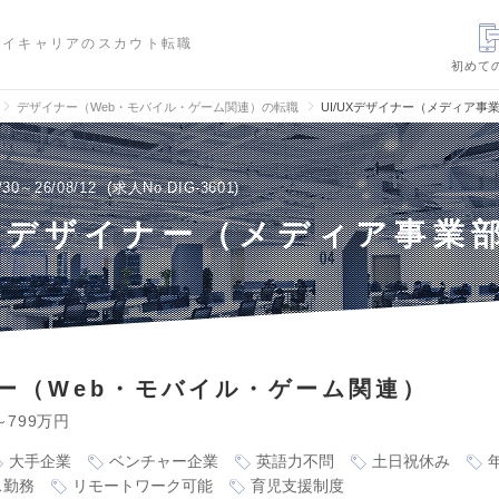
ハイキャリアのスカウト転職
初めて
デザイナー（Web・モバイル・ゲーム関連）の転職
UI/UXデザイナー（メディア事
/30～26/08/12
求人No.DIG-3601
UXデザイナー（メディア事業
ー（Web・モバイル・ゲーム関連）
～799万円
大手企業
ベンチャー企業
英語力不問
土日祝休み
ス勤務
リモートワーク可能
育児支援制度