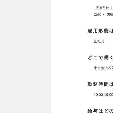
募集年齢（
25歳 ～ 
雇用形態
正社員
どこで働
東京都渋谷
勤務時間
10:00-
給与はど