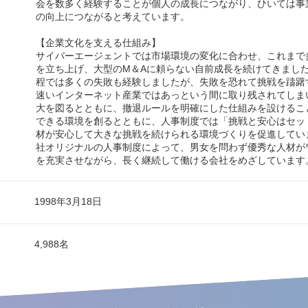
会を数多く経験することが個人の成長につながり、ひいては事
の向上につながると考えています。
【企業文化を支える仕組み】
サイバーエージェントでは市場環境の変化に合わせ、これまで
を立ち上げ、大型のM＆Aに頼らない自前成長を続けてきまし
程では多くの失敗も経験しましたが、失敗を恐れて挑戦を躊躇
速いインターネット産業ではあっという間に取り残されてしま
大を図るとともに、撤退ルールを明確にした仕組みを設けるこ
できる環境を創るとともに、人事制度では「挑戦と安心はセッ
材が安心して大きな挑戦を続けられる環境づくりを促進してい
社オリジナルの人事制度によって、男女を問わず優秀な人材が
を充実させながら、長く継続して働ける会社をめざしています
1998年3月18日
4,988名