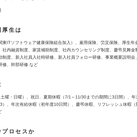
円
利厚生は
関東ITソフトウェア健康保険組合加入）、雇用保険、労災保険、厚生年
、社内融資制度、家賃補助制度、社内カウンセリング制度、慶弔見舞金
助制度、新入社員入社時研修、新入社員フォロー研修、事業概要説明会
研修、幹部研修 など
は
土曜・日曜）、祝日、夏期休暇（7/1～11/30までの期間に3日間）、
～1/3）、年次有給休暇（初年度10日間）、慶弔休暇、リフレッシュ休暇（
ど
考プロセスか