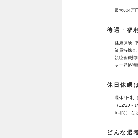
最大804万
待遇・福
健康保険（
業員持株会
親睦会費補
ャー昇格時
休日休暇
週休2日制（
（12/29
5日間） な
どんな選