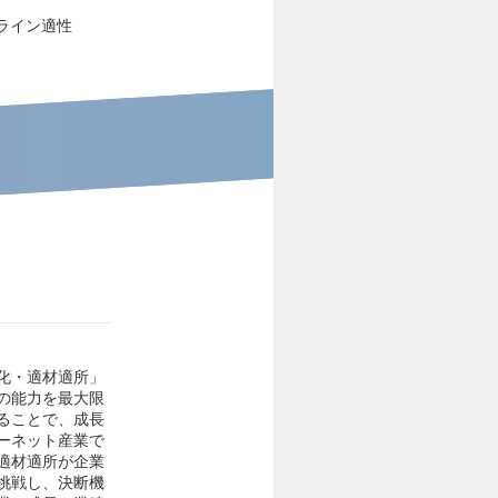
ライン適性
化・適材適所」
の能力を最大限
ることで、成長
ーネット産業で
適材適所が企業
挑戦し、決断機