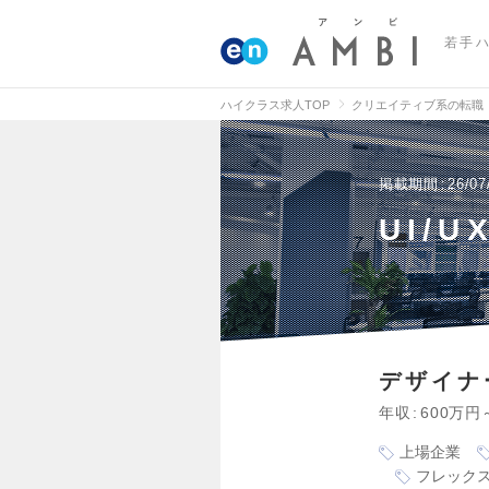
若手
ハイクラス求人TOP
クリエイティブ系の転職
掲載期間
26/07
UI/
デザイナ
年収
600万円
上場企業
フレック