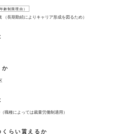
年齢制限理由）
39歳 （長期勤続によりキャリア形成を図るため）
は
くか
区
は
19:00（職種によっては裁量労働制適用）
のくらい貰えるか