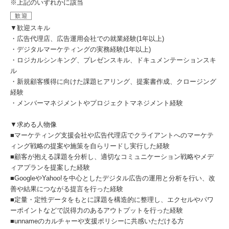
※上記のいずれかに該当
歓迎
▼歓迎スキル
・広告代理店、広告運用会社での就業経験(1年以上)
・デジタルマーケティングの実務経験(1年以上)
・ロジカルシンキング、プレゼンスキル、ドキュメンテーションスキ
ル
・新規顧客獲得に向けた課題ヒアリング、提案書作成、クロージング
経験
・メンバーマネジメントやプロジェクトマネジメント経験
▼求める人物像
■マーケティング支援会社や広告代理店でクライアントへのマーケテ
ィング戦略の提案や施策を自らリードし実行した経験
■顧客が抱える課題を分析し、適切なコミュニケーション戦略やメデ
ィアプランを提案した経験
■GoogleやYahoo!を中心としたデジタル広告の運用と分析を行い、改
善や結果につながる提言を行った経験
■定量・定性データをもとに課題を構造的に整理し、エクセルやパワ
ーポイントなどで説得力のあるアウトプットを行った経験
■unnameのカルチャーや支援ポリシーに共感いただける方