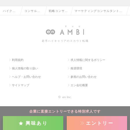
ハイクラ
コンサルタ
戦略コンサル
マーケティングコンサルタント
ス求人TO
ント系の転
タントの転職
（広告会社経験者向け）の求人情
P
職
報
若手ハイキャリアのスカウト転職
利用規約
求人情報に関するポリシー
個人情報の取り扱い
推奨環境
ヘルプ・お問い合わせ
参画のお問い合わせ
サイトマップ
エン会社概要
©
en Inc.
企業に直接エントリーできる特別求人です
興味あり
エントリー