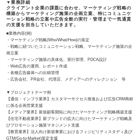
▼業務詳細
クライアント企業の課題に合わせ、マーケティング戦略の
構築からマーケティング施策の企画立案、特にコミュニケ
ーション戦略の立案や広告全般の実行・管理まで一気通貫
の支援を担当していただきます。
■業務内容(例)
・マーケティング戦略(Who/What/How)の策定
・戦略に紐づいたコミュニケーション戦略、マーケティング施策の企
画立案
・マーケティング施策の具体化、実行管理、PDCA設計
・Web広告の運用、レポート作成
・各種広告媒体への出稿管理
・広告会社、PR会社、代理店、メディアへのディレクション 等
▼プロジェクトテーマ例
【通信・インフラ業界】カスタマーサクセス推進および広告CRM商材
に係る企画営業支援
【メディア業界】新規顧客開拓に向けたマーケティング戦略構築支援
【住宅不動産業界】新ブランドの拡大に向けたマーケティング戦略及
びプロモーション施策マネジメント支援
【教育業界】法人向け新規事業におけるフィジビリティスタディ及び
GTM(Go-to-Market)策定支援