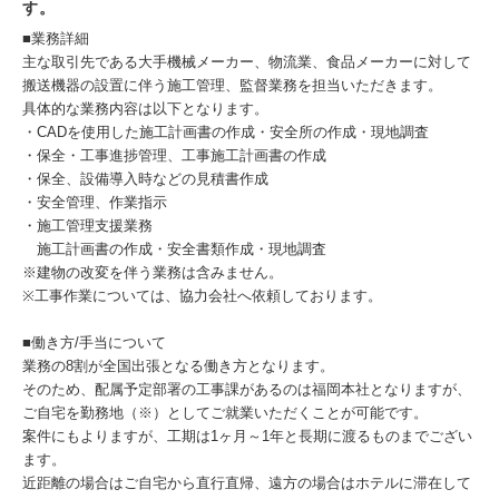
す。
■業務詳細
主な取引先である大手機械メーカー、物流業、食品メーカーに対して
搬送機器の設置に伴う施工管理、監督業務を担当いただきます。
具体的な業務内容は以下となります。
・CADを使用した施工計画書の作成・安全所の作成・現地調査
・保全・工事進捗管理、工事施工計画書の作成
・保全、設備導入時などの見積書作成
・安全管理、作業指示
・施工管理支援業務
施工計画書の作成・安全書類作成・現地調査
※建物の改変を伴う業務は含みません。
※工事作業については、協力会社へ依頼しております。
■働き方/手当について
業務の8割が全国出張となる働き方となります。
そのため、配属予定部署の工事課があるのは福岡本社となりますが、
ご自宅を勤務地（※）としてご就業いただくことが可能です。
案件にもよりますが、工期は1ヶ月～1年と長期に渡るものまでござい
ます。
近距離の場合はご自宅から直行直帰、遠方の場合はホテルに滞在して