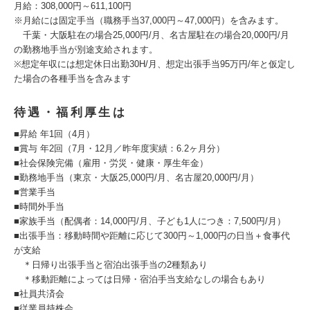
月給：308,000円～611,100円
※月給には固定手当（職務手当37,000円～47,000円）を含みます。
千葉・大阪駐在の場合25,000円/月、名古屋駐在の場合20,000円/月
の勤務地手当が別途支給されます。
※想定年収には想定休日出勤30H/月、想定出張手当95万円/年と仮定し
た場合の各種手当を含みます
待遇・福利厚生は
■昇給 年1回（4月）
■賞与 年2回（7月・12月／昨年度実績：6.2ヶ月分）
■社会保険完備（雇用・労災・健康・厚生年金）
■勤務地手当（東京・大阪25,000円/月、名古屋20,000円/月）
■営業手当
■時間外手当
■家族手当（配偶者：14,000円/月、子ども1人につき：7,500円/月）
■出張手当：移動時間や距離に応じて300円～1,000円の日当＋食事代
が支給
＊日帰り出張手当と宿泊出張手当の2種類あり
＊移動距離によっては日帰・宿泊手当支給なしの場合もあり
■社員共済会
■従業員持株会