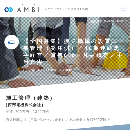
若手ハイキャリアのスカウト転職
掲載期間
26/07/28～26/08/10
【全国募集】搬送機械の設置工
事管理（発注側）／48期連続黒
字経営／賞与6.2ヶ月実績有／手
当充実
求人No.CRXAO-Seibu104-AMBI
施工管理（建築）
西部電機株式会社
年収
700万円～1349万円
海外展開あり（日系グローバル企業）
上場企業
年収600万以上