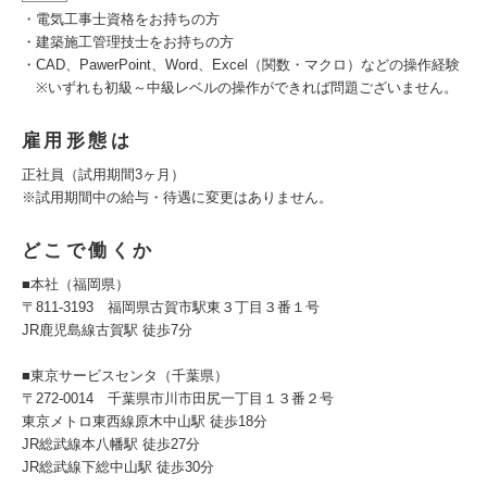
・電気工事士資格をお持ちの方
・建築施工管理技士をお持ちの方
・CAD、PawerPoint、Word、Excel（関数・マクロ）などの操作経験
※いずれも初級～中級レベルの操作ができれば問題ございません。
雇用形態は
正社員（試用期間3ヶ月）
※試用期間中の給与・待遇に変更はありません。
どこで働くか
■本社（福岡県）
〒811-3193 福岡県古賀市駅東３丁目３番１号
JR鹿児島線古賀駅 徒歩7分
■東京サービスセンタ（千葉県）
〒272-0014 千葉県市川市田尻一丁目１３番２号
東京メトロ東西線原木中山駅 徒歩18分
JR総武線本八幡駅 徒歩27分
JR総武線下総中山駅 徒歩30分