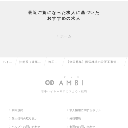
最近ご覧になった求人に基づいた
おすすめの求人
ホーム
ハイク
技術系（建築・
施工管
【全国募集】搬送機械の設置工事管理
ラス求
設備・土木・プ
理（建
（発注側）／48期連続黒字経営／賞与
人TOP
ラント）の転職
築）の
6.2ヶ月実績有／手当充実の求人情報
転職
若手ハイキャリアのスカウト転職
利用規約
求人情報に関するポリシー
個人情報の取り扱い
推奨環境
ヘルプ・お問い合わせ
参画のお問い合わせ