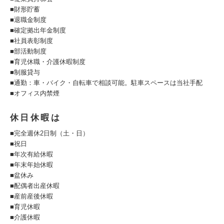
■財形貯蓄
■退職金制度
■確定拠出年金制度
■社員表彰制度
■部活動制度
■育児休職・介護休暇制度
■制服貸与
■通勤：車・バイク・自転車で相談可能。駐車スペースは当社手配
■オフィス内禁煙
休日休暇は
■完全週休2日制（土・日）
■祝日
■年次有給休暇
■年末年始休暇
■盆休み
■配偶者出産休暇
■産前産後休暇
■育児休暇
■介護休暇