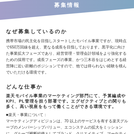
募集情報
なぜ募集しているのか
携帯市場の民主化を目指しスタートしたモバイル事業ですが、現時点
で650万回線を超え、更なる成長を目指しております。黒字化に向け
た事業拡大フェーズであり、経営管理・管理会計領域をより強化する
ための採用です。成長フェーズの事業、かつ三木谷をはじめとする経
営陣に近い距離のポジションですので、他では得られない経験を積ん
でいただける環境です。
どんな仕事か
楽天モバイル事業のマーケティング部門にて、予算編成や
KPI、PL管理を担う部署です。エグゼクティブとの関りも
多く、高い視座をもって働くことができる環境です。
■楽天・事業について：
マーケティングディビジョンは、70 以上のサービスを有する楽天グル
ープのメンバーシップバリュー、エコシステムの拡大をミッション
に、グループ横断組織としてブランド、クリエイティブ、マーケティ