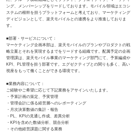
ング、メンバーシップをリードしております。モバイル領域はエコシ
ステムの根幹を担うプラットフォームと考えており、マーケティング
ディビジョンとして、楽天モバイルとの連携をより推進しておりま
す。
■部署・サービスについて：
マーケティング企画本部は、楽天モバイルのプランやプロダクトの戦
略立案とそれを実現するまでをリードする組織です。配属予定の企画
管理課は、楽天モバイル事業のマーケティング部門にて、予算編成や
KPI、PL管理を担う部署です。エグゼクティブとの関りも多く、高い
視座をもって働くことができる環境です。
■業務内容について：
ご経験やご希望に応じて下記業務をアサインいたします。
・予算計画の策定、予実管理
・管理会計に係る経営層へのレポーティング
・月次決算数値の集計・報告
・PL、KPIの見通し作成、差異分析
・KPIを含めた数値分析、競合分析
・その他経営課題に関する業務