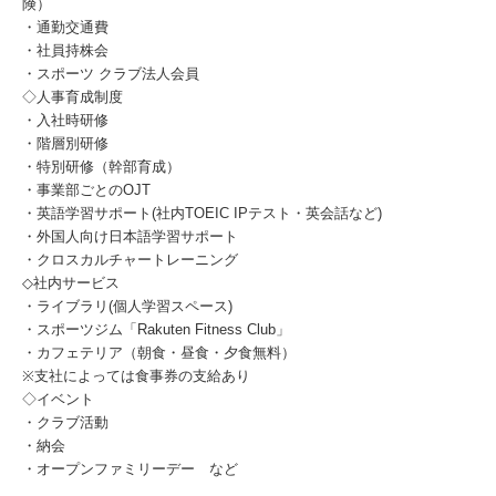
険）
・通勤交通費
・社員持株会
・スポーツ クラブ法人会員
◇人事育成制度
・入社時研修
・階層別研修
・特別研修（幹部育成）
・事業部ごとのOJT
・英語学習サポート(社内TOEIC IPテスト・英会話など)
・外国人向け日本語学習サポート
・クロスカルチャートレーニング
◇社内サービス
・ライブラリ(個人学習スペース)
・スポーツジム「Rakuten Fitness Club」
・カフェテリア（朝食・昼食・夕食無料）
※支社によっては食事券の支給あり
◇イベント
・クラブ活動
・納会
・オープンファミリーデー など