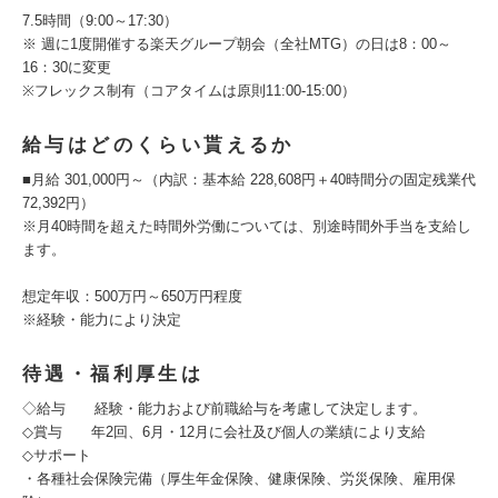
7.5時間（9:00～17:30）
※ 週に1度開催する楽天グループ朝会（全社MTG）の日は8：00～
16：30に変更
※フレックス制有（コアタイムは原則11:00-15:00）
給与はどのくらい貰えるか
■月給 301,000円～（内訳：基本給 228,608円＋40時間分の固定残業代
72,392円）
※月40時間を超えた時間外労働については、別途時間外手当を支給し
ます。
想定年収：500万円～650万円程度
※経験・能力により決定
待遇・福利厚生は
◇給与 経験・能力および前職給与を考慮して決定します。
◇賞与 年2回、6月・12月に会社及び個人の業績により支給
◇サポート
・各種社会保険完備（厚生年金保険、健康保険、労災保険、雇用保