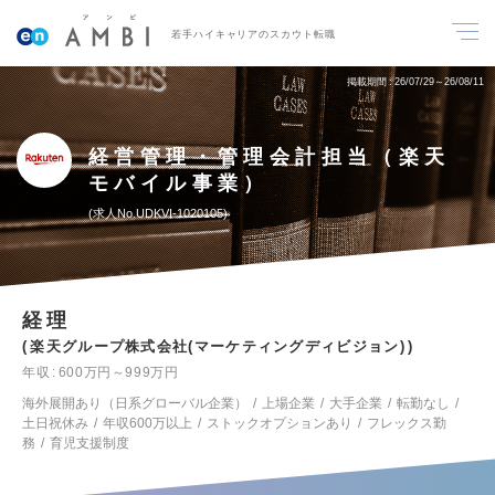
若手ハイキャリアのスカウト転職
掲載期間
26/07/29～26/08/11
経営管理・管理会計担当（楽天
モバイル事業）
求人No.UDKVI-1020105
経理
楽天グループ株式会社(マーケティングディビジョン)
年収
600万円～999万円
海外展開あり（日系グローバル企業）
上場企業
大手企業
転勤なし
土日祝休み
年収600万以上
ストックオプションあり
フレックス勤
務
育児支援制度