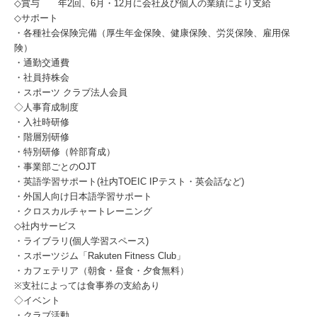
◇賞与 年2回、6月・12月に会社及び個人の業績により支給
◇サポート
・各種社会保険完備（厚生年金保険、健康保険、労災保険、雇用保
険）
・通勤交通費
・社員持株会
・スポーツ クラブ法人会員
◇人事育成制度
・入社時研修
・階層別研修
・特別研修（幹部育成）
・事業部ごとのOJT
・英語学習サポート(社内TOEIC IPテスト・英会話など)
・外国人向け日本語学習サポート
・クロスカルチャートレーニング
◇社内サービス
・ライブラリ(個人学習スペース)
・スポーツジム「Rakuten Fitness Club」
・カフェテリア（朝食・昼食・夕食無料）
※支社によっては食事券の支給あり
◇イベント
・クラブ活動