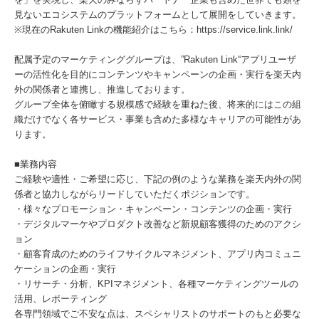
見ないエコシステムのプラットフォームとして展開をしていきます。
※現在のRakuten Linkの機能紹介はこちら：https://service.link.link/
配属予定のマーケティンググループは、”Rakuten Link“アプリユーザ
ーの活性化を目的にコンテンツやキャンペーンの企画・実行を楽天内
外の関係者と連携し、推進しております。
グループ全体を俯瞰する規模感で経験を重ねた後、将来的にはこの組
織だけでなく各サービス・事業も含めた多様なキャリアの可能性があ
ります。
■業務内容
ご経験や適性・ご希望に応じ、下記の例のような業務を楽天内外の関
係者と協力しながらリードしていただくポジションです。
・様々なプロモーション・キャンペーン・コンテンツの企画・実行
・デジタルマーケやプロダクト改善など新規顧客獲得のためのアクシ
ョン
・顧客育成のためのライフサイクルマネジメント、アプリ内コミュニ
ケーションの企画・実行
・リサーチ・分析、KPIマネジメント、各種マーケティングツールの
活用、レポーティング
各専門領域でご不安な点は、スペシャリストのサポートのもと必要な