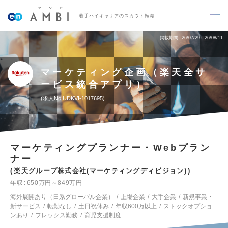
若手ハイキャリアのスカウト転職
掲載期間
26/07/29～26/08/11
マーケティング企画（楽天全サ
ービス統合アプリ）
求人No.UDKVI-1017695
マーケティングプランナー・Webプラン
ナー
楽天グループ株式会社(マーケティングディビジョン)
年収
650万円～849万円
海外展開あり（日系グローバル企業）
上場企業
大手企業
新規事業・
新サービス
転勤なし
土日祝休み
年収600万以上
ストックオプショ
ンあり
フレックス勤務
育児支援制度