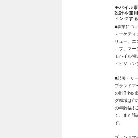
モバイル事
設計や運
ィングす
■事業につ
マーケティ
リュー、エ
ィブ、マー
モバイル領
ィビジョン
■部署・サ
ブランドマ
の制作物の
グ領域は市
の年齢幅も
く、また諦
す。
ブランドマ