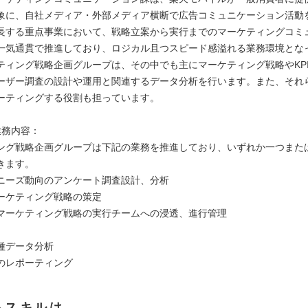
象に、自社メディア・外部メディア横断で広告コミュニケーション活動
長する重点事業において、戦略立案から実行までのマーケティングコミ
一気通貫で推進しており、ロジカル且つスピード感溢れる業務環境とな
ティング戦略企画グループは、その中でも主にマーケティング戦略やKP
ーザー調査の設計や運用と関連するデータ分析を行います。また、それ
ーティングする役割も担っています。
業務内容：
ング戦略企画グループは下記の業務を推進しており、いずれか一つまた
きます。
ニーズ動向のアンケート調査設計、分析
ーケティング戦略の策定
マーケティング戦略の実行チームへの浸透、進行管理
種データ分析
のレポーティング
るスキルは