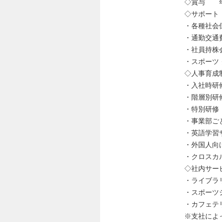
◇賞与 年
◇サポート
・各種社会
・通勤交通
・社員持株
・スポーツ
◇人事育成
・入社時研
・階層別研
・特別研修
・事業部ごと
・英語学習サ
・外国人向
・クロスカ
◇社内サー
・ライブラ
・スポーツジム「
・カフェテ
※支社によ