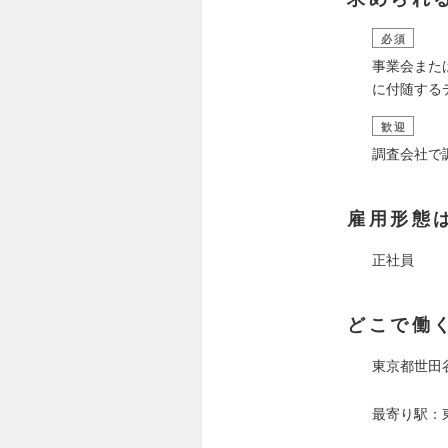
必須
事業会また
に付随する
歓迎
調査会社で
雇用形態
正社員
どこで働
東京都世田
最寄り駅：