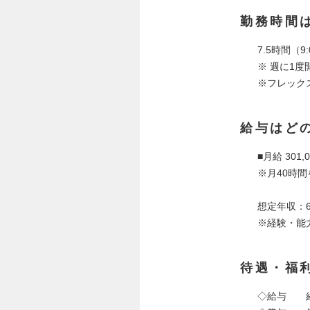
勤務時間
7.5時間（9:
※ 週に1度
※フレックス
給与はど
■月給 301
※月40時
想定年収：6
※経験・能
待遇・福
◇給与 経