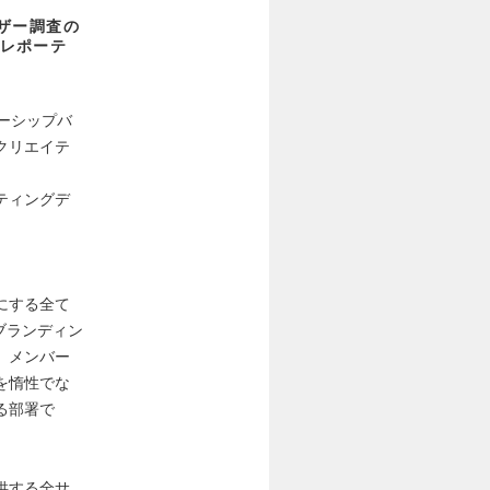
ザー調査の
レポーテ
ーシップバ
クリエイテ
ティングデ
にする全て
ブランディン
。メンバー
を惰性でな
る部署で
供する全サ