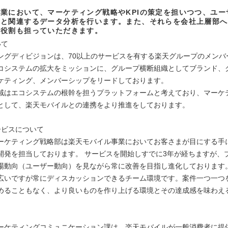
業において、マーケティング戦略やKPIの策定を担いつつ、ユー
用と関連するデータ分析を行います。また、それらを会社上層部へ
る役割も担っていただきます。
いて
ングディビジョンは、70以上のサービスを有する楽天グループのメンバ
コシステムの拡大をミッションに、グループ横断組織としてブランド、
ケティング、メンバーシップをリードしております。
域はエコシステムの根幹を担うプラットフォームと考えており、マーケ
として、楽天モバイルとの連携をより推進をしております。
ービスについて
ーケティング戦略部は楽天モバイル事業においてお客さまが目にする手
開発を担当しております。 サービスを開始しすでに3年が経ちますが、
場動向（ユーザー動向）を見ながら常に改善を目指し進化しております
広いですが常にディスカッションできるチーム環境です。案件一つ一つ
めることもなく、より良いものを作り上げる環境とその達成感を味わえ
ーケティングコミュニケーション課は、楽天モバイルが一般消費者に提