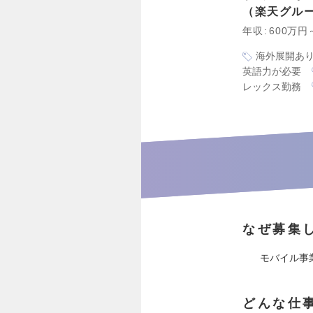
楽天グル
年収
600万円
海外展開あ
英語力が必要
レックス勤務
なぜ募集
モバイル事
どんな仕