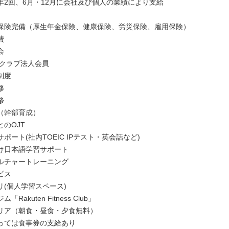
2回、6月・12月に会社及び個人の業績により支給
保険完備（厚生年金保険、健康保険、労災保険、雇用保険）
費
会
 クラブ法人会員
制度
修
修
（幹部育成）
のOJT
ポート(社内TOEIC IPテスト・英会話など)
け日本語学習サポート
ルチャートレーニング
ビス
リ(個人学習スペース)
Rakuten Fitness Club」
リア（朝食・昼食・夕食無料）
っては食事券の支給あり