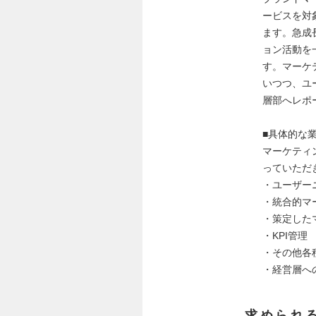
ービスを対
ます。急成
ョン活動を
す。マーケ
いつつ、ユ
層部へレポ
■具体的な
マーケティ
っていただ
・ユーザー
・統合的マ
・策定した
・KPI管理
・その他各
・経営層へ
求められ