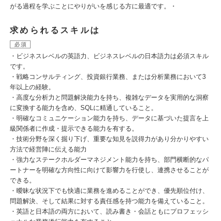
がる過程を学ぶことにやりがいを感じる方に最適です。・
求められるスキルは
必須
・ビジネスレベルの英語力、ビジネスレベルの日本語力は必須スキル
です。
・戦略コンサルティング、投資銀行業務、または分析業務において3
年以上の経験。
・高度な分析力と問題解決能力を持ち、複雑なデータを実用的な洞察
に変換する能力を含め、SQLに精通していること。
・明確なコミュニケーション能力を持ち、データに基づいた提言を上
級関係者に作成・提示できる能力を有する。
・技術分野を深く掘り下げ、重要な知見を説得力があり分かりやすい
方法で経営陣に伝える能力
・強力なステークホルダーマネジメント能力を持ち、部門横断的なパ
ートナーを明確な方向性に向けて影響力を行使し、連携させることが
できる。
・曖昧な状況下でも快適に業務を進めることができ、優先順位付け、
問題解決、そして結果に対する責任感を持つ能力を備えていること。
・英語と日本語の両方において、読み書き・会話ともにプロフェッシ