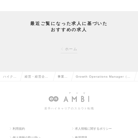
最近ご覧になった求人に基づいた
おすすめの求人
ホーム
ハイクラ
経営・経営企
事業企
Growth Operations Manager（オ
ス求人TO
画・事業企画系
画の転
ペレーションマネージャー）の求人
P
の転職
職
情報
若手ハイキャリアのスカウト転職
利用規約
求人情報に関するポリシー
個人情報の取り扱い
推奨環境