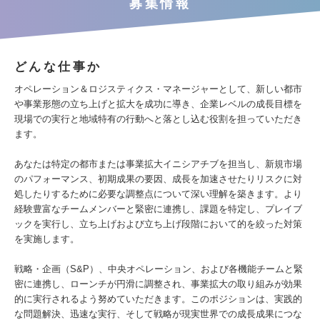
募集情報
どんな仕事か
オペレーション＆ロジスティクス・マネージャーとして、新しい都市
や事業形態の立ち上げと拡大を成功に導き、企業レベルの成長目標を
現場での実行と地域特有の行動へと落とし込む役割を担っていただき
ます。
あなたは特定の都市または事業拡大イニシアチブを担当し、新規市場
のパフォーマンス、初期成果の要因、成長を加速させたりリスクに対
処したりするために必要な調整点について深い理解を築きます。より
経験豊富なチームメンバーと緊密に連携し、課題を特定し、プレイブ
ックを実行し、立ち上げおよび立ち上げ段階において的を絞った対策
を実施します。
戦略・企画（S&P）、中央オペレーション、および各機能チームと緊
密に連携し、ローンチが円滑に調整され、事業拡大の取り組みが効果
的に実行されるよう努めていただきます。このポジションは、実践的
な問題解決、迅速な実行、そして戦略が現実世界での成長成果につな