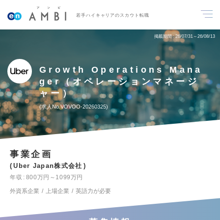
若手ハイキャリアのスカウト転職
掲載期間
26/07/31～26/08/13
Growth Operations Mana
ger（オペレーションマネージ
ャー）
求人No.VOVOO-20260325
事業企画
Uber Japan株式会社
年収
800万円～1099万円
外資系企業
上場企業
英語力が必要