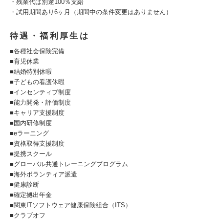
・残業代は別途100％支給
・試用期間あり6ヶ月（期間中の条件変更はありません）
待遇・福利厚生は
■各種社会保険完備
■育児休業
■結婚特別休暇
■子どもの看護休暇
■インセンティブ制度
■能力開発・評価制度
■キャリア支援制度
■国内研修制度
■eラーニング
■資格取得支援制度
■提携スクール
■グローバル共通トレーニングプログラム
■海外ボランティア派遣
■健康診断
■確定拠出年金
■関東ITソフトウェア健康保険組合（ITS）
■クラブオフ