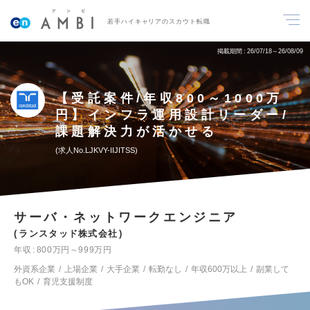
若手ハイキャリアのスカウト転職
掲載期間
26/07/18～26/08/09
【受託案件/年収800～1000万
円】インフラ運用設計リーダー/
課題解決力が活かせる
求人No.LJKVY-IIJITSS
サーバ・ネットワークエンジニア
ランスタッド株式会社
年収
800万円～999万円
外資系企業
上場企業
大手企業
転勤なし
年収600万以上
副業して
もOK
育児支援制度