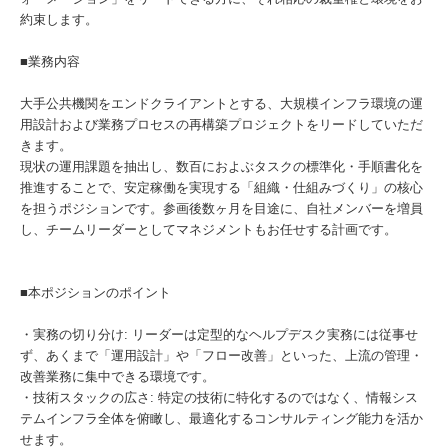
約束します。
■業務内容
大手公共機関をエンドクライアントとする、大規模インフラ環境の運
用設計および業務プロセスの再構築プロジェクトをリードしていただ
きます。
現状の運用課題を抽出し、数百におよぶタスクの標準化・手順書化を
推進することで、安定稼働を実現する「組織・仕組みづくり」の核心
を担うポジションです。参画後数ヶ月を目途に、自社メンバーを増員
し、チームリーダーとしてマネジメントもお任せする計画です。
■本ポジションのポイント
・実務の切り分け: リーダーは定型的なヘルプデスク実務には従事せ
ず、あくまで「運用設計」や「フロー改善」といった、上流の管理・
改善業務に集中できる環境です。
・技術スタックの広さ: 特定の技術に特化するのではなく、情報シス
テムインフラ全体を俯瞰し、最適化するコンサルティング能力を活か
せます。