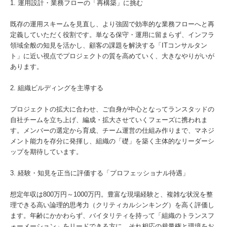
1. 運用設計・業務フローの「再構築」に挑む
既存の運用スキームを見直し、より強固で効率的な業務フローへと再
定義していただく役割です。単なる保守・運用に留まらず、インフラ
領域全般の知見を活かし、顧客の課題を解決する「ITコンサルタン
ト」に近い視点でプロジェクトの質を高めていく、大きなやりがいが
あります。
2. 組織ビルディングを主導する
プロジェクトの拡大に合わせ、ご自身が中心となってランスタッドの
自社チームを立ち上げ、編成・拡大させていくフェーズに携われま
す。メンバーの選定から育成、チーム運営の仕組み作りまで、マネジ
メント能力を存分に発揮し、組織の「礎」を築く主体的なリーダーシ
ップを期待しています。
3. 経験・知見を正当に評価する「プロフェッショナル待遇」
想定年収は800万円～1000万円。豊富な現場経験と、複雑な状況を整
理できる高い論理的思考力（クリティカルシンキング）を高く評価し
ます。年齢にかかわらず、バイタリティを持って「組織のトランスフ
ォーメーション」をリードできる方に、それ相応の裁量権と環境をお