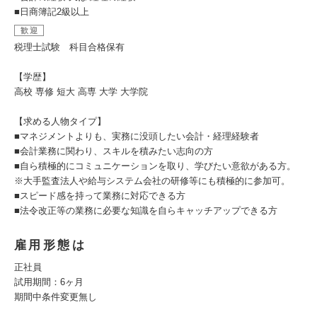
■日商簿記2級以上
歓迎
税理士試験 科目合格保有
【学歴】
高校 専修 短大 高専 大学 大学院
【求める人物タイプ】
■マネジメントよりも、実務に没頭したい会計・経理経験者
■会計業務に関わり、スキルを積みたい志向の方
■自ら積極的にコミュニケーションを取り、学びたい意欲がある方。
※大手監査法人や給与システム会社の研修等にも積極的に参加可。
■スピード感を持って業務に対応できる方
■法令改正等の業務に必要な知識を自らキャッチアップできる方
雇用形態は
正社員
試用期間：6ヶ月
期間中条件変更無し