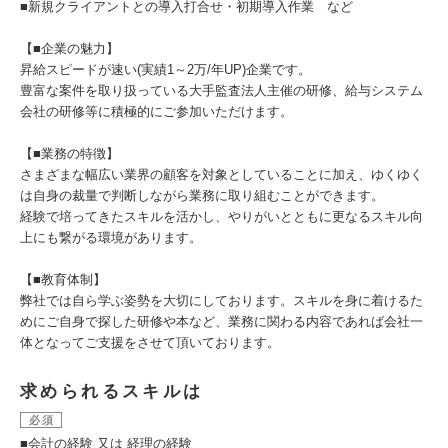
■新規クライアントとの導入打合せ・初期導入作業 など
【■企業の魅力】
昇給スピードが速い(実績1～2万/年UP)企業です。
豊富な案件を取り扱っている大手監査法人主催の研修、給与システム
会社の研修等に積極的にご参加いただけます。
【■業務の特徴】
さまざまな幅広い業界の顧客を対象としていることに加え、ゆくゆく
は自身の裁量で判断しながら業務に取り組むことができます。
経験で培ってきたスキルを活かし、やりがいとともに更なるスキル向
上にも繋がる環境があります。
【■教育体制】
弊社では自ら学ぶ姿勢を大切にしております。スキルを身に着けるた
めにご自身で探した研修や本など、業務に関わる内容であれば会社一
体となってご支援をさせて頂いております。
求められるスキルは
必須
■会計の経験 又は 経理の経験