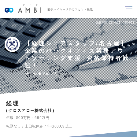
若手ハイキャリアのスカウト転職
掲載期間
26/07/31～26/08/13
【経理シニアスタッフ/名古屋】
企業のバックオフィス業務アウ
トソーシング支援│資格保持者歓
迎！
求人No.HNYUC-005
経理
クロスアロー株式会社
年収
500万円～699万円
転勤なし
土日祝休み
年収600万以上