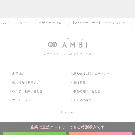
ハイク
クリエ
デザイナー（We
【Webデザイナー】アーティストの世
ラス求
イティ
b・モバイル・ゲ
界観をファンサイトに／週3日リモー
人TO
ブ系の
ーム関連）の転
ト／ファンサイトデザインの求人情報
P
転職
職
若手ハイキャリアのスカウト転職
利用規約
求人情報に関するポリシー
個人情報の取り扱い
推奨環境
ヘルプ・お問い合わせ
参画のお問い合わせ
サイトマップ
エン会社概要
©
en Inc.
企業に直接エントリーできる特別求人です