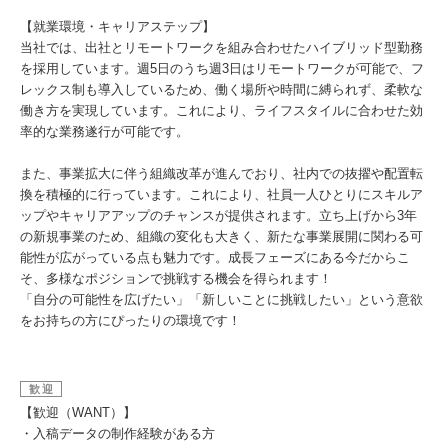
【就業環境・キャリアステップ】
当社では、出社とリモートワークを組み合わせたハイブリッド型勤務
を採用しています。週5日のうち週3日はリモートワークが可能で、フ
レックス制も導入しているため、働く場所や時間に縛られず、柔軟な
働き方を実現しています。これにより、ライフスタイルに合わせた効
率的な業務遂行が可能です。
また、事業拡大に伴う組織改革が進んでおり、社内での抜擢や配置転
換を積極的に行っています。これにより、社員一人ひとりにスキルア
ップやキャリアアップのチャンスが提供されます。立ち上げから3年
の新規事業のため、組織の変化も大きく、新たな事業展開に関わる可
能性が広がっている点も魅力です。成長フェーズにある今だからこ
そ、多様なポジションで挑戦する機会を得られます！
「自分の可能性を広げたい」「新しいことに挑戦したい」という意欲
をお持ちの方にぴったりの環境です！
歓迎
【歓迎（WANT）】
・入稿データの制作経験がある方