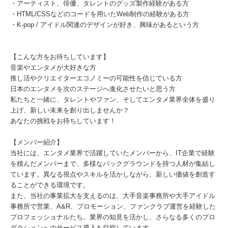
・アーティスト、俳優、タレントのグッズ製作経験がある方
・HTML/CSSなどのコードを用いたWeb制作の経験がある方
・K-pop / アイドル関連のデザインが好き、興味があるという方
【こんな方をお待ちしています】
音楽やエンタメが大好きな方
推し活やクリエイターエコノミーの可能性を信じている方
日本のエンタメを次のステージへ進化させたいと思う方
私たちと一緒に、タレントやファン、そしてエンタメ業界全体を盛り
上げ、新しい未来を創り出しませんか？
あなたの挑戦をお待ちしています！
【メンバー紹介】
当社には、エンタメ業界で活躍していたメンバーから、IT企業で経験
を積んだメンバーまで、多様なバックグラウンドを持つ人材が集結し
ています。異なる視点やスキルを活かしながら、新しい価値を創造す
ることができる環境です。
また、当社の事業拡大を支えるのは、大手音楽事務所や大手アイドル
事務所で営業、A&R、プロモーション、ファンクラブ運営を経験した
プロフェッショナルたち。業界の知見を活かし、さらなる多くのプロ
ダクションへのサービス導入を目指しています。