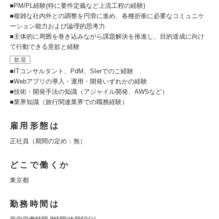
■PM/PL経験(特に要件定義など上流工程の経験)
■複雑な社内外との調整を円滑に進め、各種折衝に必要なコミュニケ
ーション能力および論理的思考力
■主体的に周囲を巻き込みながら課題解決を推進し、目的達成に向け
て行動できる意欲と経験
歓迎
■ITコンサルタント、PdM、SIerでのご経験
■Webアプリの導入・運用・開発いずれかの経験
■技術・開発手法の知識（アジャイル開発、AWSなど）
■業界知識（旅行関連業界での職務経験）
雇用形態は
正社員（期間の定め：無）
どこで働くか
東京都
勤務時間は