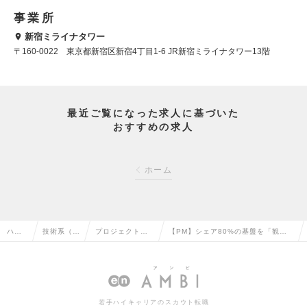
事業所
新宿ミライナタワー
〒160-0022 東京都新宿区新宿4丁目1-6 JR新宿ミライナタワー13階
最近ご覧になった求人に基づいた
おすすめの求人
ホーム
ハイ
技術系（I
プロジェクトマ
【PM】シェア80%の基盤を「観光O
クラ
T・Web・
ネージャー（We
S」へ。プロダクトとプロジェクト
ス求
通信系）の
b・オープン系）
を繋ぎ、巨大な流通網を社会に実装
人TO
転職
の転職
の求人情報
若手ハイキャリアのスカウト転職