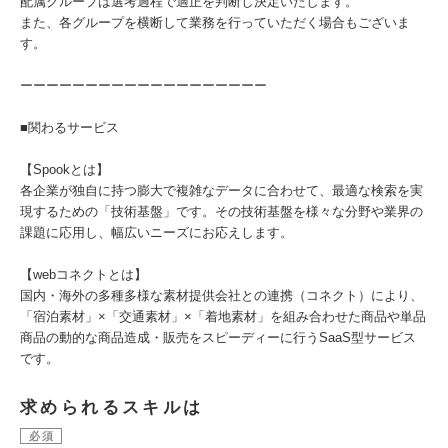
配属グループは選考過程で適正を判断し決定いたします。
また、各グループを横断して業務を行っていただく場合もございま
す。
ーーーーーーーーーーーーーーーーーーー
■関わるサービス
【Spookとは】
各企業が独自に持つ膨大で複雑なデータに合わせて、最適な検索を実
現するための「技術基盤」です。その技術基盤を様々な分野や業界の
課題に応用し、幅広いニーズにお応えします。
【webコネクトとは】
国内・海外の多種多様な素材提供会社との連携（コネクト）により、
「宿泊素材」×「交通素材」×「着地素材」を組み合わせた商品や単品
商品の動的な商品造成・販売をスピーディーに行うSaaS型サービス
です。
求められるスキルは
必須