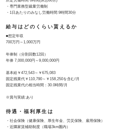
所定労働時間 8時間(休憩60分)
・専門業務型裁量労働制
・1日あたりのみなし労働時間:9時間30分
給与はどのくらい貰えるか
■想定年収
700万円～1,000万円
年俸制（分割回数12回）
年俸 7,000,000円～9,000,000円
基本給￥472,543～￥675,083
固定残業代￥110,790～￥158,250を含む/月
固定残業代の相当時間：30.0時間/月
※賞与実績:あり
待遇・福利厚生は
・社会保険（健康保険、厚生年金、労災保険、雇用保険）
・近隣家賃補助制度（職場3km圏内）