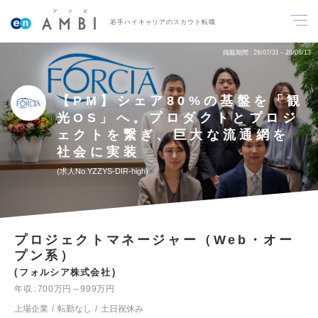
若手ハイキャリアのスカウト転職
掲載期間
26/07/31～26/08/13
【PM】シェア80%の基盤を「観
光OS」へ。プロダクトとプロジ
ェクトを繋ぎ、巨大な流通網を
社会に実装
求人No.YZZYS-DIR-high
プロジェクトマネージャー（Web・オー
プン系）
フォルシア株式会社
年収
700万円～999万円
上場企業
転勤なし
土日祝休み