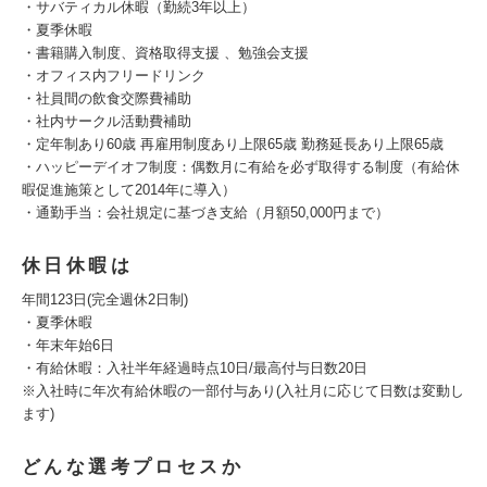
・サバティカル休暇（勤続3年以上）
・夏季休暇
・書籍購入制度、資格取得支援 、勉強会支援
・オフィス内フリードリンク
・社員間の飲食交際費補助
・社内サークル活動費補助
・定年制あり60歳 再雇用制度あり上限65歳 勤務延長あり上限65歳
・ハッピーデイオフ制度：偶数月に有給を必ず取得する制度（有給休
暇促進施策として2014年に導入）
・通勤手当：会社規定に基づき支給（月額50,000円まで）
休日休暇は
年間123日(完全週休2日制)
・夏季休暇
・年末年始6日
・有給休暇：入社半年経過時点10日/最高付与日数20日
※入社時に年次有給休暇の一部付与あり(入社月に応じて日数は変動し
ます)
どんな選考プロセスか