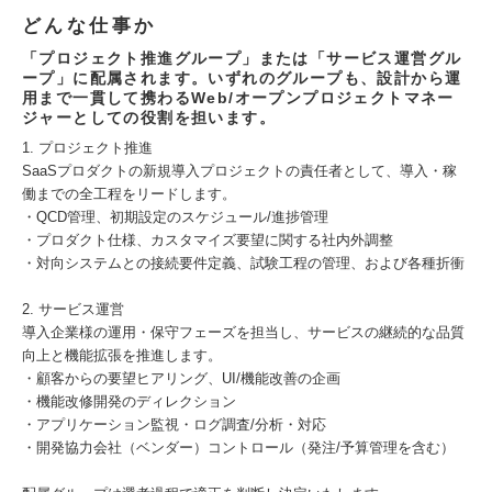
どんな仕事か
「プロジェクト推進グループ」または「サービス運営グル
ープ」に配属されます。いずれのグループも、設計から運
用まで一貫して携わるWeb/オープンプロジェクトマネー
ジャーとしての役割を担います。
1. プロジェクト推進
SaaSプロダクトの新規導入プロジェクトの責任者として、導入・稼
働までの全工程をリードします。
・QCD管理、初期設定のスケジュール/進捗管理
・プロダクト仕様、カスタマイズ要望に関する社内外調整
・対向システムとの接続要件定義、試験工程の管理、および各種折衝
2. サービス運営
導入企業様の運用・保守フェーズを担当し、サービスの継続的な品質
向上と機能拡張を推進します。
・顧客からの要望ヒアリング、UI/機能改善の企画
・機能改修開発のディレクション
・アプリケーション監視・ログ調査/分析・対応
・開発協力会社（ベンダー）コントロール（発注/予算管理を含む）