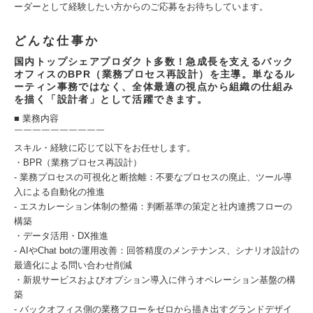
ーダーとして経験したい方からのご応募をお待ちしています。
どんな仕事か
国内トップシェアプロダクト多数！急成長を支えるバック
オフィスのBPR（業務プロセス再設計）を主導。単なるル
ーティン事務ではなく、全体最適の視点から組織の仕組み
を描く「設計者」として活躍できます。
■ 業務内容
￣￣￣￣￣￣￣￣￣￣
スキル・経験に応じて以下をお任せします。
・BPR（業務プロセス再設計）
- 業務プロセスの可視化と断捨離：不要なプロセスの廃止、ツール導
入による自動化の推進
- エスカレーション体制の整備：判断基準の策定と社内連携フローの
構築
・データ活用・DX推進
- AIやChat botの運用改善：回答精度のメンテナンス、シナリオ設計の
最適化による問い合わせ削減
・新規サービスおよびオプション導入に伴うオペレーション基盤の構
築
- バックオフィス側の業務フローをゼロから描き出すグランドデザイ