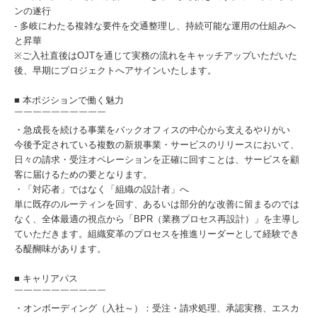
ンの遂行
- 多岐にわたる複雑な要件を交通整理し、持続可能な運用の仕組みへ
と昇華
※ご入社直後はOJTを通じて実務の流れをキャッチアップいただいた
後、早期にプロジェクトへアサインいたします。
■ 本ポジションで働く魅力
￣￣￣￣￣￣￣￣￣￣
・急成長を続ける事業をバックオフィスの中心から支えるやりがい
今後予定されている複数の新規事業・サービスのリリースにおいて、
日々の請求・受注オペレーションを正確に回すことは、サービスを顧
客に届けるための要となります。
・「対応者」ではなく「組織の設計者」へ
単に既存のルーティンを回す、あるいは部分的な改善に留まるのでは
なく、全体最適の視点から「BPR（業務プロセス再設計）」を主導し
ていただきます。組織変革のプロセスを推進リーダーとして経験でき
る醍醐味があります。
■ キャリアパス
￣￣￣￣￣￣￣￣￣￣
・オンボーディング（入社～）：受注・請求処理、承認実務、エスカ