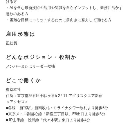
ける方
・AIを含む最新技術の活用や知識を自らインプットし、業務に活かす
意欲のある方
・困難な目標にコミットするために前向きに努力して頂ける方
雇用形態は
正社員
どんなポジション・役割か
メンバーまたはリーダー候補
どこで働くか
東京本社
住所：東京都渋谷区千駄ヶ谷5-27-11 アグリスクエア新宿
＜アクセス＞
■各線「新宿駅」新南改札・ミライナタワー改札より徒歩5分
■東京メトロ副都心線「新宿三丁目駅」E8出口より徒歩3分
■JR山手線・総武線「代々木駅」東口より徒歩4分