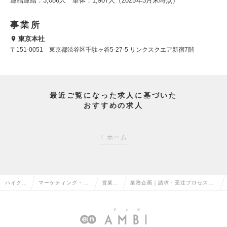
連結連結：3,086人 単体：1,907人（2025年3月末時点）
事業所
東京本社
〒151-0051 東京都渋谷区千駄ヶ谷5-27-5 リンクスクエア新宿7階
最近ご覧になった求人に基づいた
おすすめの求人
ホーム
ハイクラ
マーケティング・販
営業企
業務企画｜請求・受注プロセス設
ス求人T
促企画・商品開発系
画の転
計・業務改善（東京）※メンバー
OP
の転職
職
の求人情報