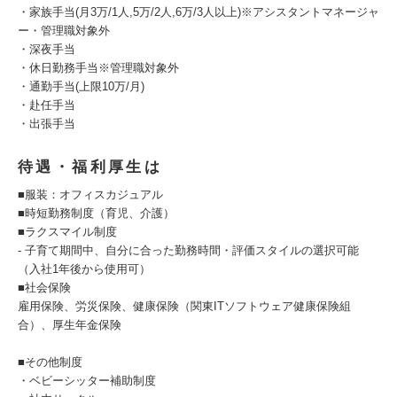
・家族手当(月3万/1人,5万/2人,6万/3人以上)※アシスタントマネージャ
ー・管理職対象外
・深夜手当
・休日勤務手当※管理職対象外
・通勤手当(上限10万/月)
・赴任手当
・出張手当
待遇・福利厚生は
■服装：オフィスカジュアル
■時短勤務制度（育児、介護）
■ラクスマイル制度
- 子育て期間中、自分に合った勤務時間・評価スタイルの選択可能
（入社1年後から使用可）
■社会保険
雇用保険、労災保険、健康保険（関東ITソフトウェア健康保険組
合）、厚生年金保険
■その他制度
・ベビーシッター補助制度