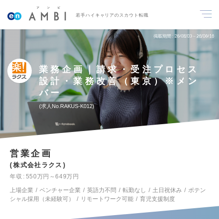
若手ハイキャリアのスカウト転職
掲載期間
26/08/03～26/08/16
業務企画｜請求・受注プロセス
設計・業務改善（東京）※メン
バー
求人No.RAKUS-K012
営業企画
株式会社ラクス
年収
550万円～649万円
上場企業
ベンチャー企業
英語力不問
転勤なし
土日祝休み
ポテン
シャル採用（未経験可）
リモートワーク可能
育児支援制度