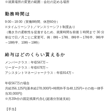
※就業場所の変更の範囲：会社の定める場所
勤務時間は
9:00～18:00（実働8時間、休憩60分）
※タイムリーシフト／マンスリーシフト制度あり
（働き方の柔軟性を促進するため、就業時間を前後 1 時間まで 30 分
単位で日／月ごとに変更可。例：8時～17時、8時半～17時半、9時半
～18時半、10時～19時）
給与はどのくらい貰えるか
メンバークラス：年収567万～
リーダークラス：年収678万～
アシスタントマネージャークラス：年収814万～
年収567万の場合
月給356,125円(基本給278,000円+時間外手当48,125円+その他一律手
当30,000円)
※月20h分の固定残業代含む(超過分別途支給)
【手当】