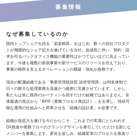
募集情報
なぜ募集しているのか
国内トップシェアを誇る「楽楽精算」をはじめ、数々の自社プロダク
トが飛躍的なシェア拡大を遂げている当社。急成長に伴い、契約・請
求を司るバックオフィス機能の重要性はかつてないほどに高まってい
ます。今後も複数の新規事業や新サービスのリリースを控えており、
事業の根幹を支えるオペレーションの構築・強化が急務です。
現在の配属組織である「事業管理統括部 請求管理課」は49名体制で、
日々の膨大な処理業務を迅速かつ緻密に完遂させています。しかし、
私たちは単に既存のルーティンを回すだけの組織ではありません。全
体最適の視点から「BPR（業務プロセス再設計）」を主導し、持続可
能な運用の仕組みへと昇華させる「組織の設計者」が必要です。
組織が急拡大を遂げる今だからこそ、これまでの常識にとらわれず、
DX推進や業務フローのグランドデザインを牽引していただける新たな
メンバーを募集します。変化を楽しみ、組織変革のプロセスを推進リ