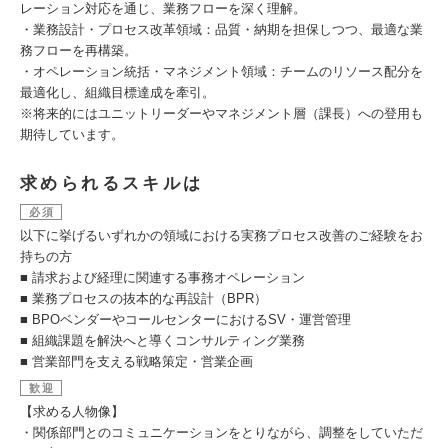
レーション対応を通じ、業務フローを深く理解。
・業務設計・プロセス改革領域：品質・納期を担保しつつ、最適な業
務フローを再構築。
・オペレーション統括・マネジメント領域：チームのリソース配分を
最適化し、組織目標達成を牽引。
※将来的にはユニットリーダーやマネジメント層（課長）への登用も
期待しています。
求められるスキルは
必須
以下に挙げるいずれかの領域における実務プロセス改善のご経験をお
持ちの方
■ 請求および経理に関連する事務オペレーション
■ 業務プロセスの抜本的な再設計（BPR）
■ BPOベンダーやコールセンターにおけるSV・運営管理
■ 組織課題を解決へと導くコンサルティング業務
■ 営業部門を支える戦略策定・営業企画
歓迎
【求める人物像】
・関係部門とのコミュニケーションをとりながら、調整をしていただ