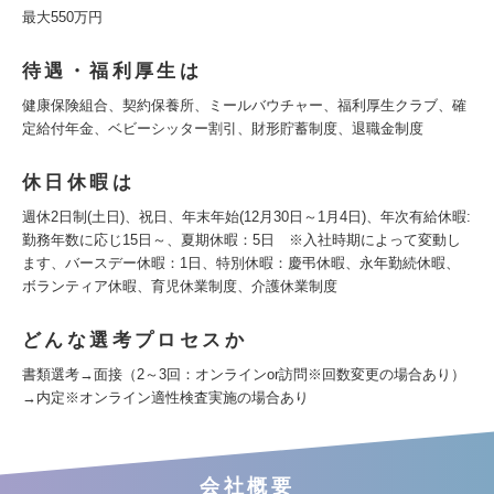
最大550万円
待遇・福利厚生は
健康保険組合、契約保養所、ミールバウチャー、福利厚生クラブ、確
定給付年金、ベビーシッター割引、財形貯蓄制度、退職金制度
休日休暇は
週休2日制(土日)、祝日、年末年始(12月30日～1月4日)、年次有給休暇:
勤務年数に応じ15日～、夏期休暇：5日 ※入社時期によって変動し
ます、バースデー休暇：1日、特別休暇：慶弔休暇、永年勤続休暇、
ボランティア休暇、育児休業制度、介護休業制度
どんな選考プロセスか
書類選考→面接（2～3回：オンラインor訪問※回数変更の場合あり）
→内定※オンライン適性検査実施の場合あり
会社概要