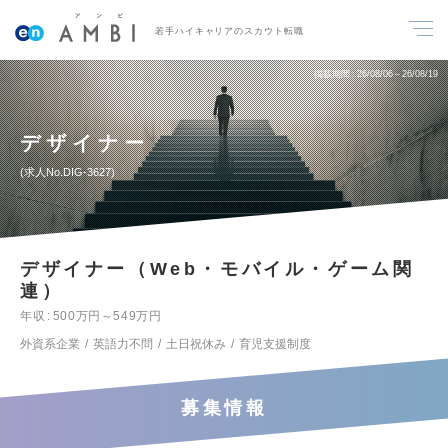
若手ハイキャリアのスカウト転職
掲載期間
26/08/06～26/08/19
デザイナー
求人No.DIG-3627
デザイナー（Web・モバイル・ゲーム関
連）
年収
500万円～549万円
外資系企業
英語力不問
土日祝休み
育児支援制度
募集情報