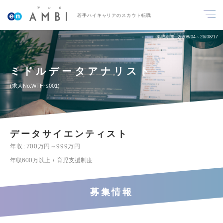
若手ハイキャリアのスカウト転職
掲載期間
26/08/04～26/08/17
ミドルデータアナリスト
求人No.WTH-s001
データサイエンティスト
年収
700万円～999万円
年収600万以上
育児支援制度
募集情報