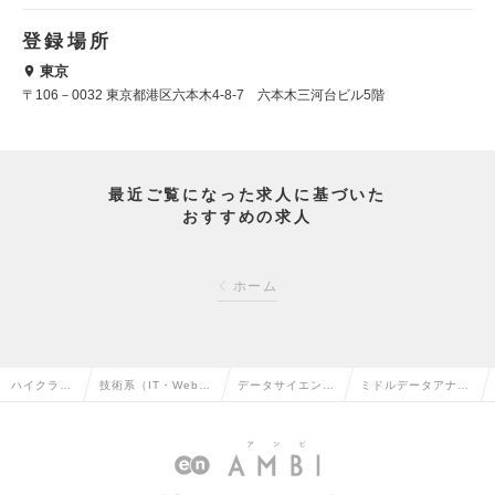
登録場所
東京
〒106－0032 東京都港区六本木4-8-7 六本木三河台ビル5階
最近ご覧になった求人に基づいた
おすすめの求人
ホーム
ハイクラス
技術系（IT・Web・
データサイエンテ
ミドルデータアナリ
求人TOP
通信系）の転職
ィストの転職
ストの求人情報