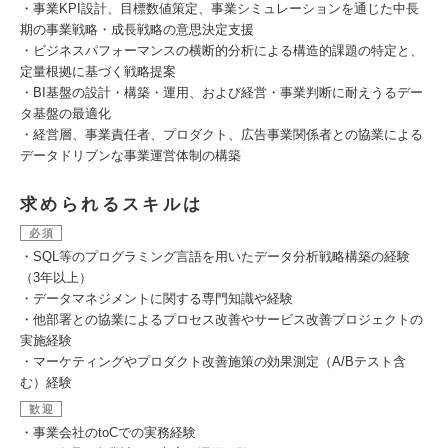
・事業KPI設計、目標数値策定、事業シミュレーションを通じた中長
期の事業戦略・成長戦略の意思決定支援
・ビジネスパフォーマンスの横断的分析による構造的課題の特定と、
定量根拠に基づく戦略提案
・BI基盤の設計・構築・運用、および経営・事業判断に耐えうるデー
タ基盤の最適化
・経営層、事業責任者、プロダクト、広告事業関係者との協業による
データドリブンな事業運営体制の構築
求められるスキルは
必須
・SQL等のプログラミング言語を用いたデータ分析戦略構築の経験
（3年以上）
・データマネジメントに関する専門知識や経験
・他部署との協業によるプロセス改善やサービス改善プロジェクトの
実施経験
・マーケティングやプロダクト改善施策の効果測定（A/Bテスト含
む）経験
歓迎
・事業会社のtoCでの実務経験