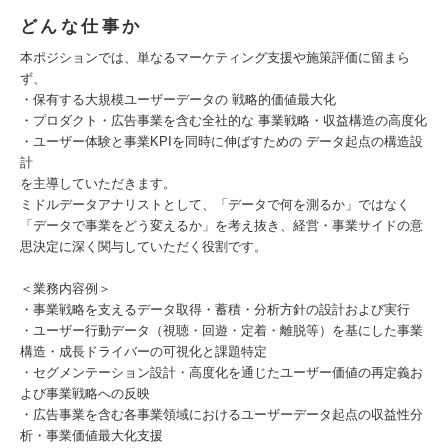
どんな仕事か
本ポジションでは、単なるマーケティング支援や施策評価に留まら
ず、
・保有する大規模ユーザーデータの 戦略的価値最大化
・プロダクト・広告事業を含む全社的な 事業戦略・収益構造の高度化
・ユーザー体験と事業KPIを同時に伸ばすための データ起点の構造設
計
を主導していただきます。
ミドルデータアナリストとして、「データで何を測るか」ではなく
「データで事業をどう変えるか」を考え抜き、経営・事業サイドの意
思決定に深く関与していただく役割です。
＜業務内容例＞
・事業戦略を支えるデータ取得・蓄積・分析方針の設計および実行
・ユーザー行動データ（視聴・回遊・定着・離脱等）を基にした事業
構造・成長ドライバーの可視化と課題特定
・セグメンテーション設計・高度化を通じたユーザー価値の再定義お
よび事業戦略への反映
・広告事業を含む各事業領域におけるユーザーデータ起点の収益性分
析・事業価値最大化支援