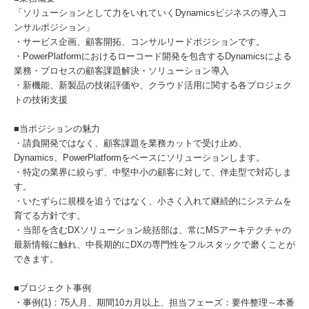
「ソリューションとして力をいれていくDynamicsビジネスの導入コ
ンサルポジション」
・サービス企画、顧客開拓、コンサルリードポジションです。
・PowerPlatformにおけるローコード開発を包含するDynamicsによる
業務・プロセスの顧客課題解決・ソリューション導入
・新機能、新製品の技術評価や、クラウド活用に関する各プロジェク
トの技術支援
■当ポジションの魅力
・請負開発ではなく、顧客課題を業務カットで受け止め、
Dynamics、PowerPlatformをベースにソリューションします。
・特定の業界に絞らず、中堅中小の顧客に対して、伴走型で対応しま
す。
・いたずらに規模を追うではなく、小さく入れて継続的にシステムを
育てる方針です。
・当部を含むDXソリューション統括部は、常にMSアーキテクチャの
最新情報に触れ、中長期的にDXの専門性をフルスタックで磨くことが
できます。
■プロジェクト事例
・事例(1)：75人月、期間10カ月以上、担当フェーズ：要件整理～本番