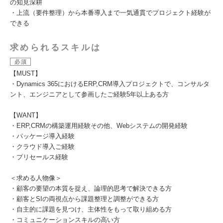
の知見深耕
・上流（要件整理）から本番導入まで一気通貫でプロジェクト経験が
できる
求められるスキルは
必須
【MUST】
・Dynamics 365におけるERP,CRM導入プロジェクトで、コンサルタ
ント、エンジニアとして参画したご経験5年以上ある方
【WANT】
・ERP,CRMの構築運用経験その他、Webシステムの開発経験
・パッケージ導入経験
・クラウド導入ご経験
・プリセールス経験
＜求める人物像＞
・顧客の要望の本質を捉え、論理的思考で解決できる方
・顧客とSIの両視点から課題整理と調整ができる方
・自主的に課題を見つけ、主体性をもって取り組める方
・コミュニケーションスキルの高い方