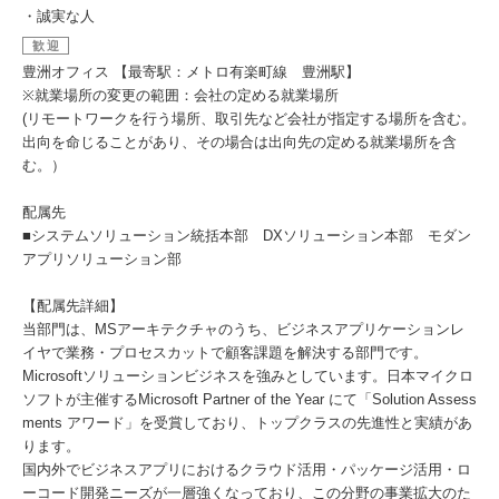
・誠実な人
歓迎
豊洲オフィス 【最寄駅：メトロ有楽町線 豊洲駅】
※就業場所の変更の範囲：会社の定める就業場所
(リモートワークを行う場所、取引先など会社が指定する場所を含む。
出向を命じることがあり、その場合は出向先の定める就業場所を含
む。）
配属先
■システムソリューション統括本部 DXソリューション本部 モダン
アプリソリューション部
【配属先詳細】
当部門は、MSアーキテクチャのうち、ビジネスアプリケーションレ
イヤで業務・プロセスカットで顧客課題を解決する部門です。
Microsoftソリューションビジネスを強みとしています。日本マイクロ
ソフトが主催するMicrosoft Partner of the Year にて「Solution Assess
ments アワード」を受賞しており、トップクラスの先進性と実績があ
ります。
国内外でビジネスアプリにおけるクラウド活用・パッケージ活用・ロ
ーコード開発ニーズが一層強くなっており、この分野の事業拡大のた