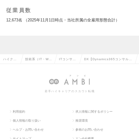
従業員数
12,673名 （2025年11月1日時点・当社所属の全雇用形態合計）
ハイクラ
技術系（IT・We
ITコンサル
DX【Dynamics365コンサルタ
ス求人TO
b・通信系）の転
タントの転
ント】（Mgrクラス）の求人情
P
職
職
報
若手ハイキャリアのスカウト転職
利用規約
求人情報に関するポリシー
個人情報の取り扱い
推奨環境
ヘルプ・お問い合わせ
参画のお問い合わせ
サイトマップ
エン会社概要