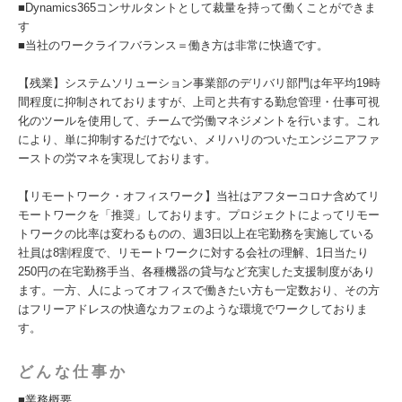
■Dynamics365コンサルタントとして裁量を持って働くことができま
す
■当社のワークライフバランス＝働き方は非常に快適です。
【残業】システムソリューション事業部のデリバリ部門は年平均19時
間程度に抑制されておりますが、上司と共有する勤怠管理・仕事可視
化のツールを使用して、チームで労働マネジメントを行います。これ
により、単に抑制するだけでない、メリハリのついたエンジニアファ
ーストの労マネを実現しております。
【リモートワーク・オフィスワーク】当社はアフターコロナ含めてリ
モートワークを「推奨」しております。プロジェクトによってリモー
トワークの比率は変わるものの、週3日以上在宅勤務を実施している
社員は8割程度で、リモートワークに対する会社の理解、1日当たり
250円の在宅勤務手当、各種機器の貸与など充実した支援制度があり
ます。一方、人によってオフィスで働きたい方も一定数おり、その方
はフリーアドレスの快適なカフェのような環境でワークしておりま
す。
どんな仕事か
■業務概要