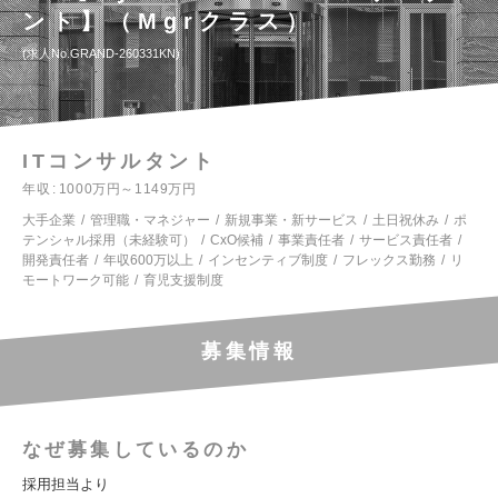
ント】（Mgrクラス）
求人No.GRAND-260331KN
ITコンサルタント
年収
1000万円～1149万円
大手企業
管理職・マネジャー
新規事業・新サービス
土日祝休み
ポ
テンシャル採用（未経験可）
CxO候補
事業責任者
サービス責任者
開発責任者
年収600万以上
インセンティブ制度
フレックス勤務
リ
モートワーク可能
育児支援制度
募集情報
なぜ募集しているのか
採用担当より