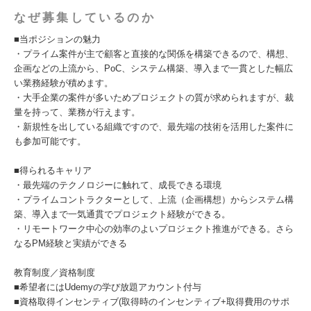
なぜ募集しているのか
■当ポジションの魅力
・プライム案件が主で顧客と直接的な関係を構築できるので、構想、
企画などの上流から、PoC、システム構築、導入まで一貫とした幅広
い業務経験が積めます。
・大手企業の案件が多いためプロジェクトの質が求められますが、裁
量を持って、業務が行えます。
・新規性を出している組織ですので、最先端の技術を活用した案件に
も参加可能です。
■得られるキャリア
・最先端のテクノロジーに触れて、成長できる環境
・プライムコントラクターとして、上流（企画構想）からシステム構
築、導入まで一気通貫でプロジェクト経験ができる。
・リモートワーク中心の効率のよいプロジェクト推進ができる。さら
なるPM経験と実績ができる
教育制度／資格制度
■希望者にはUdemyの学び放題アカウント付与
■資格取得インセンティブ(取得時のインセンティブ+取得費用のサポ