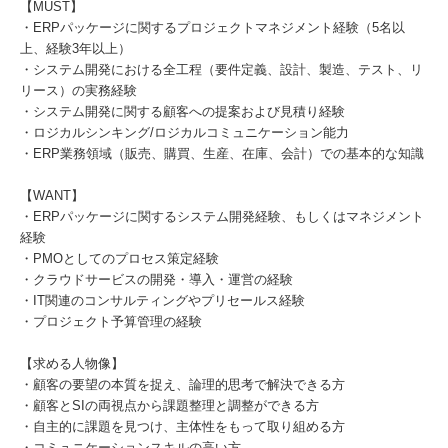
【MUST】
・ERPパッケージに関するプロジェクトマネジメント経験（5名以
上、経験3年以上）
・システム開発における全工程（要件定義、設計、製造、テスト、リ
リース）の実務経験
・システム開発に関する顧客への提案および見積り経験
・ロジカルシンキング/ロジカルコミュニケーション能力
・ERP業務領域（販売、購買、生産、在庫、会計）での基本的な知識
【WANT】
・ERPパッケージに関するシステム開発経験、もしくはマネジメント
経験
・PMOとしてのプロセス策定経験
・クラウドサービスの開発・導入・運営の経験
・IT関連のコンサルティングやプリセールス経験
・プロジェクト予算管理の経験
【求める人物像】
・顧客の要望の本質を捉え、論理的思考で解決できる方
・顧客とSIの両視点から課題整理と調整ができる方
・自主的に課題を見つけ、主体性をもって取り組める方
・コミュニケーションスキルの高い方