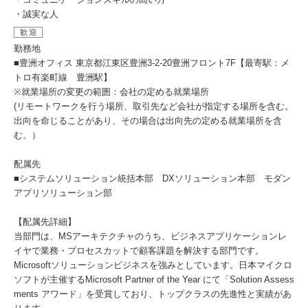
・誠実な人
歓迎
勤務地
■豊洲オフィス 東京都江東区豊洲3-2-20豊洲フロント7F【最寄駅：メ
トロ有楽町線 豊洲駅】
※就業場所の変更の範囲：会社の定める就業場所
(リモートワークを行う場所、取引先など会社が指定する場所を含む。
出向を命じることがあり、その場合は出向先の定める就業場所を含
む。）
配属先
■システムソリューション統括本部 DXソリューション本部 モダン
アプリソリューション部
【配属先詳細】
当部門は、MSアーキテクチャのうち、ビジネスアプリケーションレ
イヤで業務・プロセスカットで顧客課題を解決する部門です。
Microsoftソリューションビジネスを強みとしています。日本マイクロ
ソフトが主催するMicrosoft Partner of the Year にて「Solution Assess
ments アワード」を受賞しており、トップクラスの先進性と実績があ