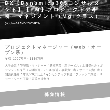
DX【Dynamics365コンサルタ
ント】【PM】プロジェクトの牽
引・マネジメント（Mgrクラス）
求人No.GRAND-260331KN
プロジェクトマネージャー（Web・オー
プン系）
年収
1000万円～1149万円
大手企業
管理職・マネジャー
新規事業・新サービス
土日祝休み
ポ
テンシャル採用（未経験可）
CxO候補
事業責任者
サービス責任者
開発責任者
年収600万以上
インセンティブ制度
フレックス勤務
リ
モートワーク可能
育児支援制度
募集情報