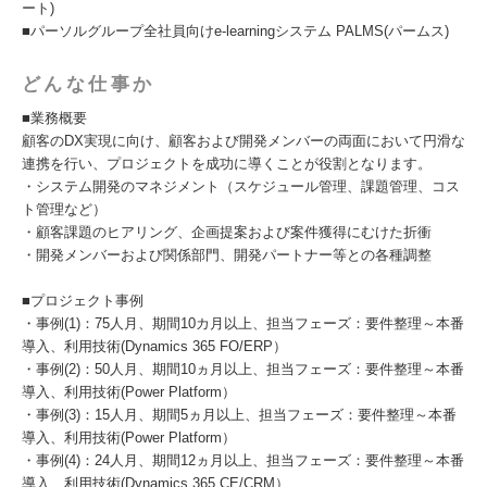
ート)
■パーソルグループ全社員向けe-learningシステム PALMS(パームス)
どんな仕事か
■業務概要
顧客のDX実現に向け、顧客および開発メンバーの両面において円滑な
連携を行い、プロジェクトを成功に導くことが役割となります。
・システム開発のマネジメント（スケジュール管理、課題管理、コス
ト管理など）
・顧客課題のヒアリング、企画提案および案件獲得にむけた折衝
・開発メンバーおよび関係部門、開発パートナー等との各種調整
■プロジェクト事例
・事例(1)：75人月、期間10カ月以上、担当フェーズ：要件整理～本番
導入、利用技術(Dynamics 365 FO/ERP）
・事例(2)：50人月、期間10ヵ月以上、担当フェーズ：要件整理～本番
導入、利用技術(Power Platform）
・事例(3)：15人月、期間5ヵ月以上、担当フェーズ：要件整理～本番
導入、利用技術(Power Platform）
・事例(4)：24人月、期間12ヵ月以上、担当フェーズ：要件整理～本番
導入、利用技術(Dynamics 365 CE/CRM）