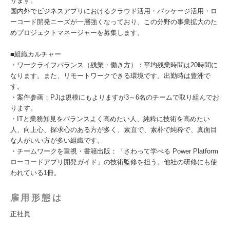
ります。
国内外でビジネスアプリにおけるクラウド活用・パッケージ活用・ロ
ーコード開発ニーズが一層強くなっており、この分野の事業拡大のた
めプロジェクトマネージャーを募集します。
■組織カルチャー
・ワークライフバランス（残業・働き方）：平均残業時間は20時間に
なります。また、リモートワークできる環境です。出勤時は豊洲で
す。
・案件参画：PJは規模にもよりますが3～6名のチームで取り組んでお
ります。
・ITと業務知見をバランスよく高めたい人、純粋に技術を高めたい
人、向上心、探求心のある方が多く、素直で、素朴で純粋で、真面目
な人がいい方が多い組織です。
・チームワークを重視・書籍出版：「さわって学べる Power Platform
ローコードアプリ開発ガイド」の技術監修を担う。他社の研修にも使
われている1冊。
雇用形態は
正社員