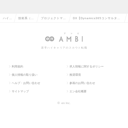
ハイク
技術系（I
プロジェクトマネ
DX【Dynamics365コンサルタン
ラス求
T・Web・
ージャー（Web・
ト】【PM】プロジェクトの牽引・
人TO
通信系）の
オープン系）の転
マネジメント（Mgrクラス）の求人
P
転職
職
情報
若手ハイキャリアのスカウト転職
利用規約
求人情報に関するポリシー
個人情報の取り扱い
推奨環境
ヘルプ・お問い合わせ
参画のお問い合わせ
サイトマップ
エン会社概要
©
en Inc.